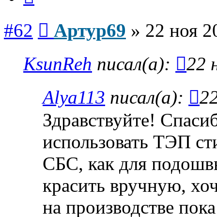
Сообщение
#62
Артур69
»
22 ноя 2
KsunReh
писал(а):
22 
Alya113
писал(а):
22
Здравствуйте! Спасиб
использовать ТЭП ст
СБС, как для подошвы
красить вручную, хоч
на производстве пока