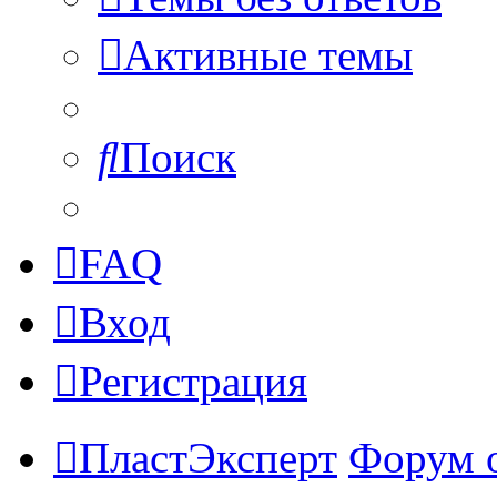
Активные темы
Поиск
FAQ
Вход
Регистрация
ПластЭксперт
Форум 