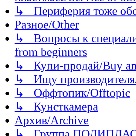
↳ Периферия тоже обору
Разное/Other
↳ Вопросы к специали
from beginners
↳ Купи-продай/Buy and
↳ Ищу производителя/
↳ Оффтопик/Offtopic
↳ Кунсткамера
Архив/Archive
↳ Группа ПОЛИПЛА