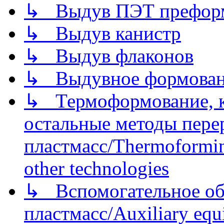
↳ Выдув ПЭТ префор
↳ Выдув канистр
↳ Выдув флаконов
↳ Выдувное формован
↳ Термоформование, ка
остальные методы пере
пластмасс/Thermoforming
other technologies
↳ Вспомогательное об
пластмасс/Auxiliary equi