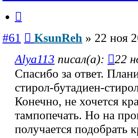
Цитата
Сообщение
#61
KsunReh
»
22 ноя 2
Alya113
писал(а):
22 н
Спасибо за ответ. Пла
стирол-бутадиен-стирол
Конечно, не хочется кр
тампопечать. Но на про
получается подобрать к