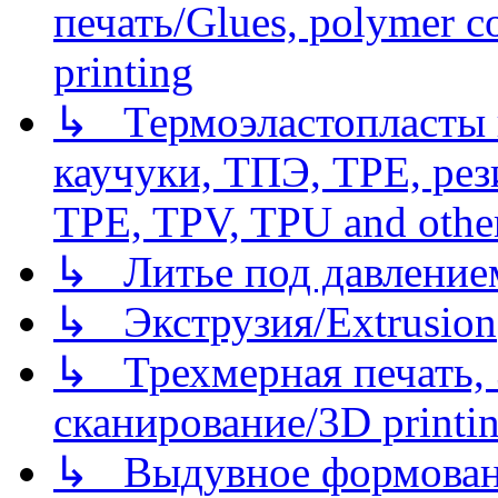
печать/Glues, polymer co
printing
↳ Термоэластопласты и
каучуки, ТПЭ, TPE, рез
TPE, TPV, TPU and other
↳ Литье под давлением/
↳ Экструзия/Extrusion
↳ Трехмерная печать,
сканирование/3D printin
↳ Выдувное формован