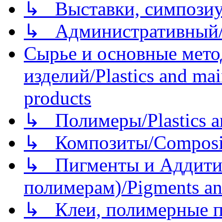
↳ Выставки, симпозиу
↳ Административный/
Сырье и основные мето
изделий/Plastics and mai
products
↳ Полимеры/Plastics a
↳ Композиты/Сomposite
↳ Пигменты и Аддитив
полимерам)/Pigments an
↳ Клеи, полимерные по