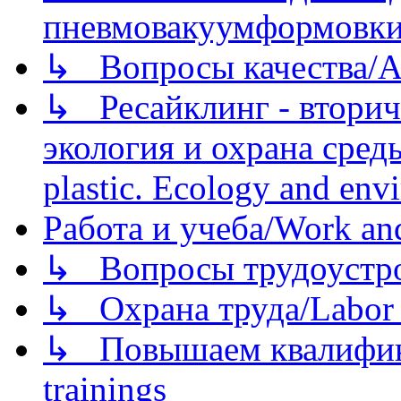
пневмовакуумформовк
↳ Вопросы качества/Abo
↳ Ресайклинг - вторич
экология и охрана среды/
plastic. Ecology and env
Работа и учеба/Work an
↳ Вопросы трудоустрой
↳ Охрана труда/Labor p
↳ Повышаем квалификац
trainings