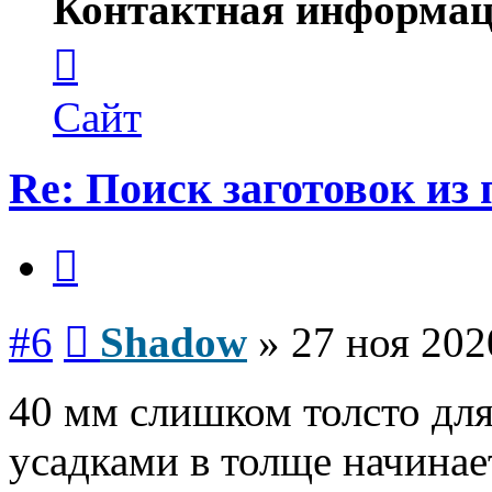
Контактная информац
Контактная
информация
пользователя
Shadow
Сайт
Re: Поиск заготовок из
Цитата
Сообщение
#6
Shadow
»
27 ноя 202
40 мм слишком толсто для
усадками в толще начинает