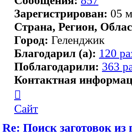
Сообщения:
857
Зарегистрирован:
05 м
Страна, Регион, Облас
Город:
Геленджик
Благодарил (а):
120 ра
Поблагодарили:
363 р
Контактная информац
Контактная
информация
пользователя
Тигирь
Сайт
Re: Поиск заготовок из