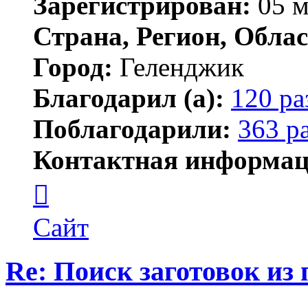
Зарегистрирован:
05 м
Страна, Регион, Облас
Город:
Геленджик
Благодарил (а):
120 ра
Поблагодарили:
363 р
Контактная информац
Контактная
информация
пользователя
Тигирь
Сайт
Re: Поиск заготовок из
Цитата