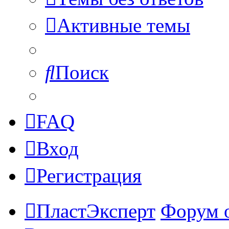
Активные темы
Поиск
FAQ
Вход
Регистрация
ПластЭксперт
Форум 