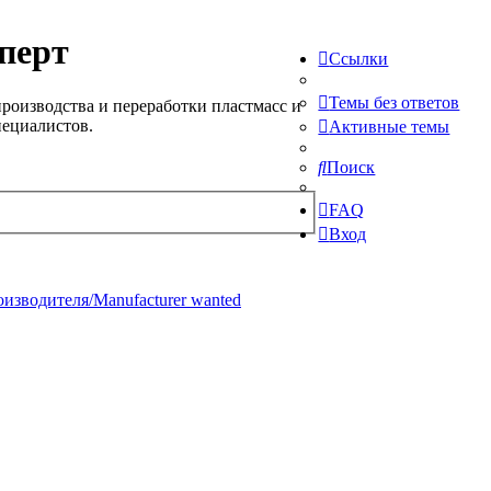
перт
Ссылки
Темы без ответов
роизводства и переработки пластмасс и
пециалистов.
Активные темы
Поиск
FAQ
Вход
изводителя/Manufacturer wanted