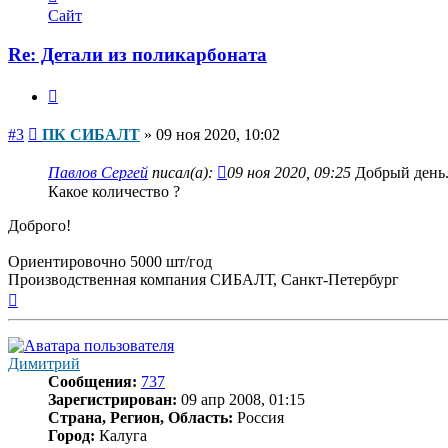
информация
Сайт
пользователя
ПК
Re: Детали из поликарбоната
СИБАЛТ
Цитата
Сообщение
#3
ПК СИБАЛТ
»
09 ноя 2020, 10:02
Павлов Сергей
писал(а):
09 ноя 2020, 09:25
Добрый день
Какое количество ?
Доброго!
Ориентировочно 5000 шт/год
Производственная компания СИБАЛТ, Санкт-Петербург
Вернуться
к
началу
Димитрий
Сообщения:
737
Зарегистрирован:
09 апр 2008, 01:15
Страна, Регион, Область:
Россия
Город:
Калуга