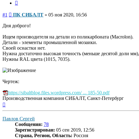
Цитата
Сообщение
#1
ПК СИБАЛТ
»
05 ноя 2020, 16:56
Дня доброго!
Ищем производителя на детали из поликарбоната (Macrolon).
Детали - элементы промышленной мозаики.
Своей оснастки нет.
Нужна достаточно высокая точность (меньше десятой доли мм),
Нужны RAL цвета (1015, 7035).
Чертеж:
https://sibaltblog.files.wordpress.com/ ... 185-50.pdf
Производственная компания СИБАЛТ, Санкт-Петербург
Вернуться
к
началу
Павлов Сергей
Сообщения:
78
Зарегистрирован:
05 сен 2019, 12:56
Страна, Регион, Область:
Россия