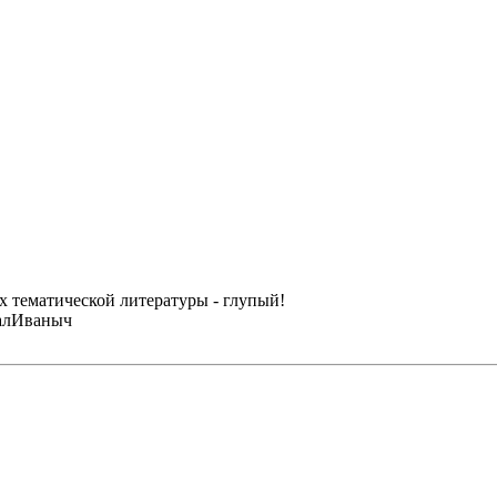
ах тематической литературы - глупый!
халИваныч