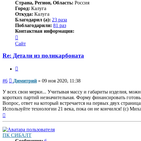
Страна, Регион, Область:
Россия
Город:
Калуга
Откуда:
Калуга
Благодарил (а):
23 раза
Поблагодарили:
81 раз
Контактная информация:
Контактная
информация
Сайт
пользователя
Димитрий
Re: Детали из поликарбоната
Цитата
Сообщение
#6
Димитрий
»
09 ноя 2020, 11:38
У всех свои мерки... Учитывая массу и габариты изделия, можн
коротких партий незначительная. Форму финансировать готов
Вопрос, ответ на который встречается на первых двух страниц
Используйте технологии 21 века, пока он не кончился! (с) Ми
Вернуться
к
началу
ПК СИБАЛТ
Сообщения:
6