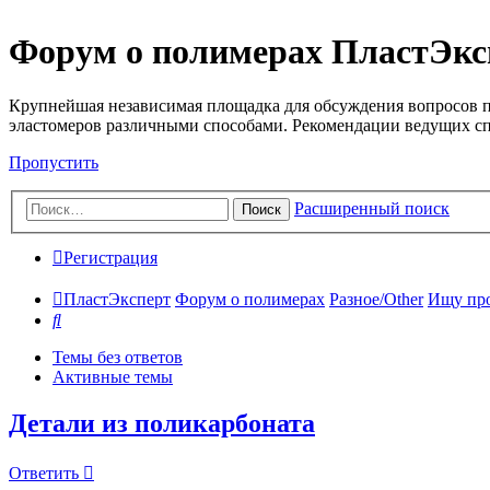
Форум о полимерах ПластЭкс
Крупнейшая независимая площадка для обсуждения вопросов п
эластомеров различными способами. Рекомендации ведущих с
Пропустить
Расширенный поиск
Поиск
Регистрация
ПластЭксперт
Форум о полимерах
Разное/Other
Ищу про
Поиск
Темы без ответов
Активные темы
Детали из поликарбоната
Ответить