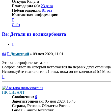
Откуда:
Калуга
Благодарил (а):
23 раза
Поблагодарили:
81 раз
Контактная информация:
Контактная
информация
Сайт
пользователя
Димитрий
Re: Детали из поликарбоната
Цитата
Сообщение
#4
Димитрий
»
09 ноя 2020, 11:01
Это катастрофически мало...
Вопрос, ответ на который встречается на первых двух страниц
Используйте технологии 21 века, пока он не кончился! (с) Ми
Вернуться
к
началу
ПК СИБАЛТ
Сообщения:
6
Зарегистрирован:
05 ноя 2020, 15:43
Страна, Регион, Область:
Россия
Город:
Санкт-Петербург