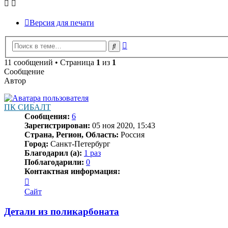
Версия для печати
Расширенный
Поиск
поиск
11 сообщений • Страница
1
из
1
Сообщение
Автор
ПК СИБАЛТ
Сообщения:
6
Зарегистрирован:
05 ноя 2020, 15:43
Страна, Регион, Область:
Россия
Город:
Санкт-Петербург
Благодарил (а):
1 раз
Поблагодарили:
0
Контактная информация:
Контактная
информация
Сайт
пользователя
ПК
Детали из поликарбоната
СИБАЛТ