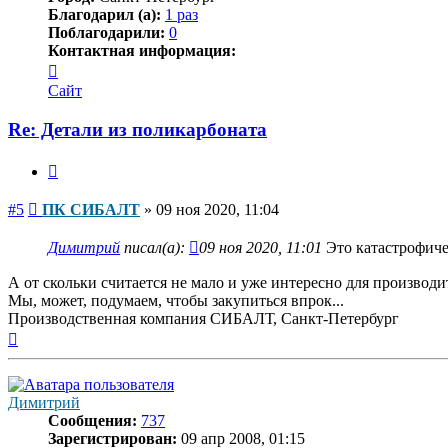
Благодарил (а):
1 раз
Поблагодарили:
0
Контактная информация:
Контактная
информация
Сайт
пользователя
ПК
Re: Детали из поликарбоната
СИБАЛТ
Цитата
Сообщение
#5
ПК СИБАЛТ
»
09 ноя 2020, 11:04
Димитрий
писал(а):
09 ноя 2020, 11:01
Это катастрофичес
А от скольки считается не мало и уже интересно для производи
Мы, может, подумаем, чтобы закупиться впрок...
Производственная компания СИБАЛТ, Санкт-Петербург
Вернуться
к
началу
Димитрий
Сообщения:
737
Зарегистрирован:
09 апр 2008, 01:15