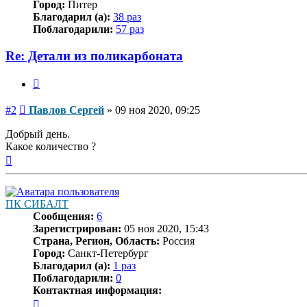
Город:
Питер
Благодарил (а):
38 раз
Поблагодарили:
57 раз
Re: Детали из поликарбоната
Цитата
Сообщение
#2
Павлов Сергей
»
09 ноя 2020, 09:25
Добрый день.
Какое количество ?
Вернуться
к
началу
ПК СИБАЛТ
Сообщения:
6
Зарегистрирован:
05 ноя 2020, 15:43
Страна, Регион, Область:
Россия
Город:
Санкт-Петербург
Благодарил (а):
1 раз
Поблагодарили:
0
Контактная информация:
Контактная