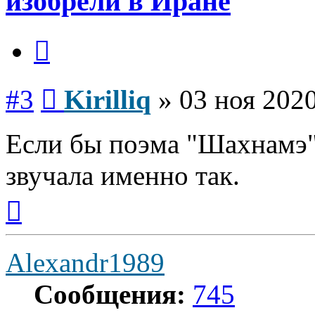
изобрели в Иране
Цитата
Сообщение
#3
Kirilliq
»
03 ноя 2020
Если бы поэма "Шахнамэ"
звучала именно так.
Вернуться
к
началу
Alexandr1989
Сообщения:
745