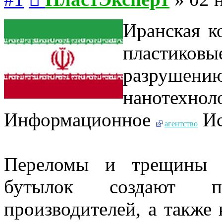
Иранская к
пластиковы
разрушению
нанотехн
Информационное
Ис
агентство
Переломы и трещины в
бутылок создают п
производителей, а также