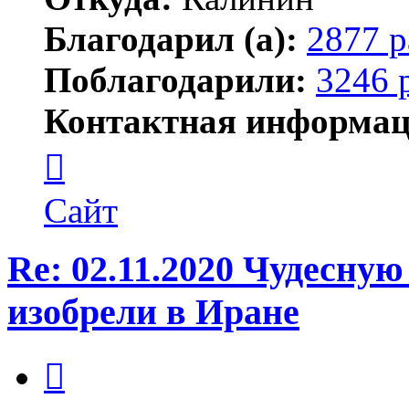
Благодарил (а):
2877 р
Поблагодарили:
3246 
Контактная информац
Контактная
информация
пользователя
Maks42
Сайт
Re: 02.11.2020 Чудесну
изобрели в Иране
Цитата