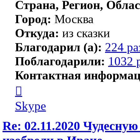
Страна, Регион, Облас
Город:
Москва
Откуда:
из сказки
Благодарил (а):
224 ра
Поблагодарили:
1032 
Контактная информац
Контактная
информация
пользователя
Kirilliq
Skype
Re: 02.11.2020 Чудесну