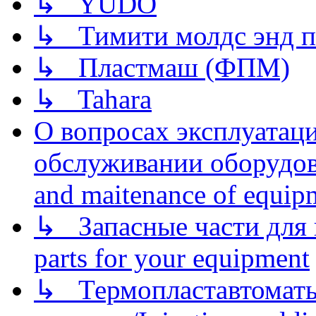
↳ YUDO
↳ Тимити молдс энд п
↳ Пластмаш (ФПМ)
↳ Tahara
О вопросах эксплуатаци
обслуживании оборудова
and maitenance of equip
↳ Запасные части для 
parts for your equipment
↳ Термопластавтоматы 