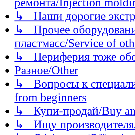
ремонта/Injection moldin
↳ Наши дорогие экстру
↳ Прочее оборудовани
пластмасс/Service of oth
↳ Периферия тоже обору
Разное/Other
↳ Вопросы к специали
from beginners
↳ Купи-продай/Buy and
↳ Ищу производителя/