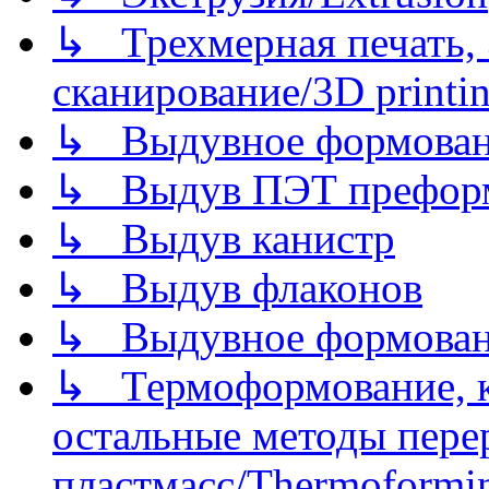
↳ Трехмерная печать,
сканирование/3D printin
↳ Выдувное формован
↳ Выдув ПЭТ префор
↳ Выдув канистр
↳ Выдув флаконов
↳ Выдувное формован
↳ Термоформование, ка
остальные методы пере
пластмасс/Thermoforming