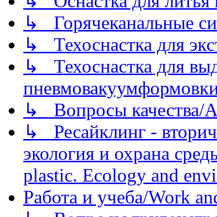
↳ Оснастка для литья 
↳ Горячеканальные си
↳ Техоснастка для экс
↳ Техоснастка для вы
пневмовакуумформовк
↳ Вопросы качества/Abo
↳ Ресайклинг - вторич
экология и охрана среды/
plastic. Ecology and env
Работа и учеба/Work an