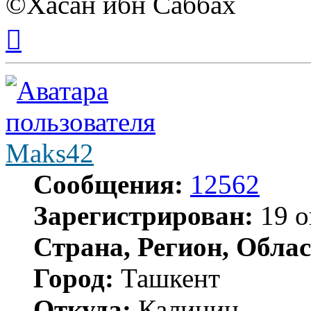
©Хасан ибн Саббах
Вернуться
к
началу
Maks42
Сообщения:
12562
Зарегистрирован:
19 о
Страна, Регион, Облас
Город:
Ташкент
Откуда:
Калинин