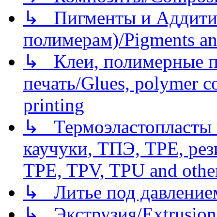
↳ Пигменты и Аддитив
полимерам)/Pigments an
↳ Клеи, полимерные по
печать/Glues, polymer co
printing
↳ Термоэластопласты и
каучуки, ТПЭ, TPE, рез
TPE, TPV, TPU and other
↳ Литье под давлением/
↳ Экструзия/Extrusion