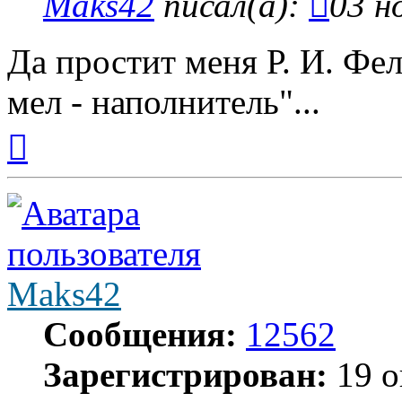
Maks42
писал(а):
03 н
Да простит меня Р. И. Фел
мел - наполнитель"...
Вернуться
к
началу
Maks42
Сообщения:
12562
Зарегистрирован:
19 о