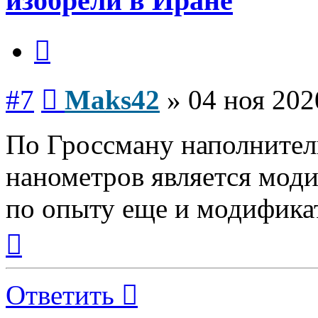
изобрели в Иране
Цитата
Сообщение
#7
Maks42
»
04 ноя 202
По Гроссману наполнитель
нанометров является мод
по опыту еще и модифика
Вернуться
к
началу
Ответить