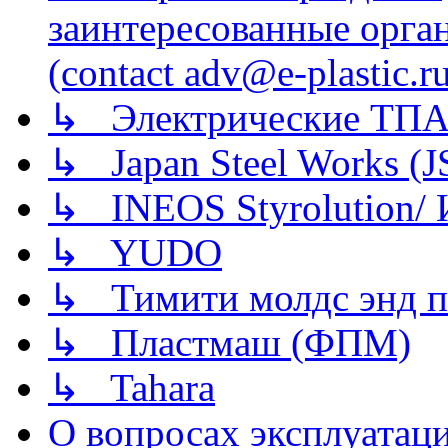
заинтересованные орга
(contact adv@e-plastic.r
↳ Электрические ТПА
↳ Japan Steel Works (
↳ INEOS Styrolution
↳ YUDO
↳ Тимити молдс энд п
↳ Пластмаш (ФПМ)
↳ Tahara
О вопросах эксплуатаци