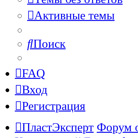
Активные темы
Поиск
FAQ
Вход
Регистрация
ПластЭксперт
Форум 