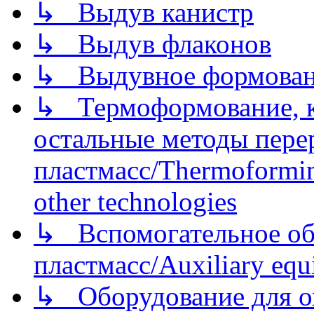
↳ Выдув канистр
↳ Выдув флаконов
↳ Выдувное формован
↳ Термоформование, ка
остальные методы пере
пластмасс/Thermoforming
other technologies
↳ Вспомогательное об
пластмасс/Auxiliary equi
↳ Оборудование для о