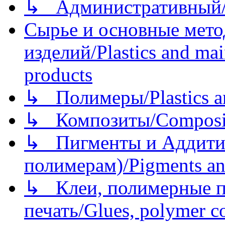
↳ Административный/
Сырье и основные мето
изделий/Plastics and mai
products
↳ Полимеры/Plastics a
↳ Композиты/Сomposite
↳ Пигменты и Аддитив
полимерам)/Pigments an
↳ Клеи, полимерные по
печать/Glues, polymer co