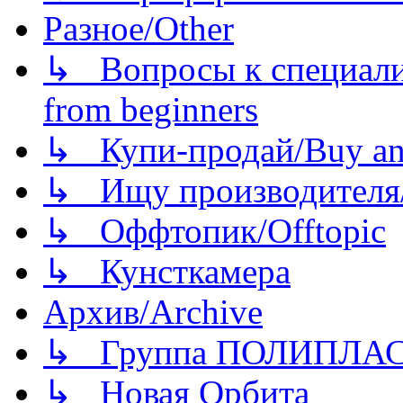
Разное/Other
↳ Вопросы к специали
from beginners
↳ Купи-продай/Buy and
↳ Ищу производителя/
↳ Оффтопик/Offtopic
↳ Кунсткамера
Архив/Archive
↳ Группа ПОЛИПЛА
↳ Новая Орбита