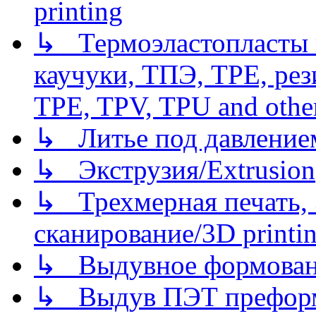
printing
↳ Термоэластопласты и
каучуки, ТПЭ, TPE, рез
TPE, TPV, TPU and other
↳ Литье под давлением/
↳ Экструзия/Extrusion
↳ Трехмерная печать,
сканирование/3D printin
↳ Выдувное формован
↳ Выдув ПЭТ префор