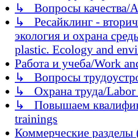
↳ Вопросы качества/Abo
↳ Ресайклинг - вторич
экология и охрана среды/
plastic. Ecology and env
Работа и учеба/Work an
↳ Вопросы трудоустрой
↳ Охрана труда/Labor p
↳ Повышаем квалификац
trainings
Коммерческие разделы 