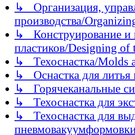
↳ Организация, управл
производства/Organizing
↳ Конструирование и п
пластиков/Designing of t
↳ Техоснастка/Molds a
↳ Оснастка для литья 
↳ Горячеканальные си
↳ Техоснастка для экс
↳ Техоснастка для вы
пневмовакуумформовк