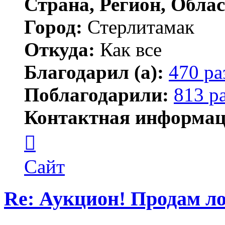
Страна, Регион, Облас
Город:
Стерлитамак
Откуда:
Как все
Благодарил (а):
470 ра
Поблагодарили:
813 р
Контактная информац
Контактная
информация
пользователя
ПластСтер
Сайт
Re: Аукцион! Продам 
Цитата