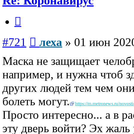
Re: Коронавирус
Цитата
Сообщение
#721
леха
»
01 июн 2020
Маска не защищает челобр
например, и нужна чтоб з
других людей тем чем они
болеть могут.
https://m.metronews.ru/novosti
Просто интересно... а в р
эту дверь войти? Эх жаль 