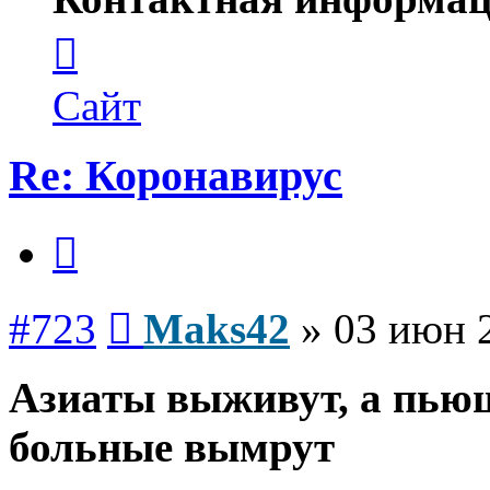
Контактная
информация
пользователя
Maks42
Сайт
Re: Коронавирус
Цитата
Сообщение
#723
Maks42
»
03 июн 
Азиаты выживут, а пьющ
больные вымрут