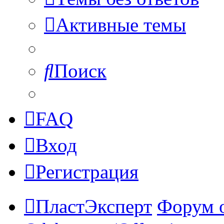
Активные темы
Поиск
FAQ
Вход
Регистрация
ПластЭксперт
Форум 