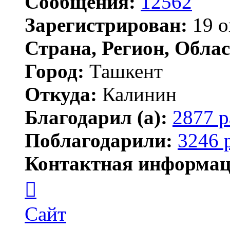
Сообщения:
12562
Зарегистрирован:
19 о
Страна, Регион, Облас
Город:
Ташкент
Откуда:
Калинин
Благодарил (а):
2877 р
Поблагодарили:
3246 
Контактная информац
Контактная
информация
пользователя
Maks42
Сайт