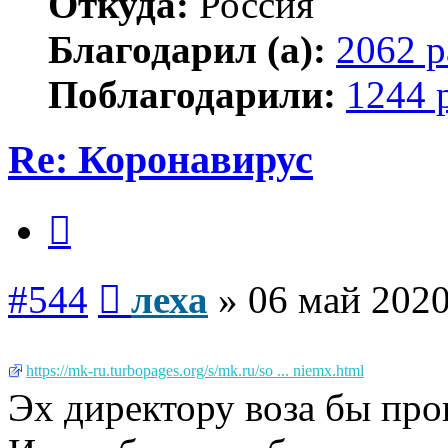
Откуда:
Россия
Благодарил (а):
2062 р
Поблагодарили:
1244 
Re: Коронавирус
Цитата
Сообщение
#544
леха
»
06 май 2020
https://mk-ru.turbopages.org/s/mk.ru/so ... niemх.html
Эх директору воза бы пр