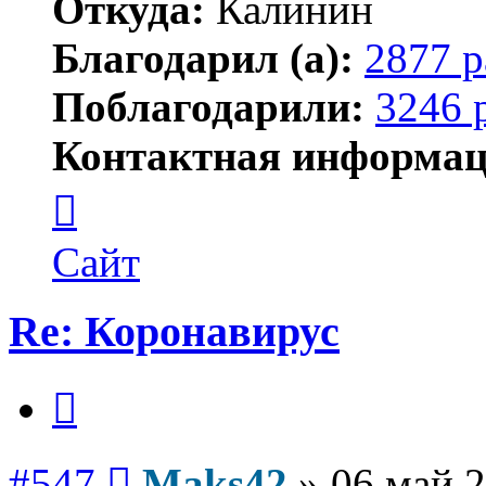
Откуда:
Калинин
Благодарил (а):
2877 р
Поблагодарили:
3246 
Контактная информац
Контактная
информация
пользователя
Maks42
Сайт
Re: Коронавирус
Цитата
Сообщение
#547
Maks42
»
06 май 2