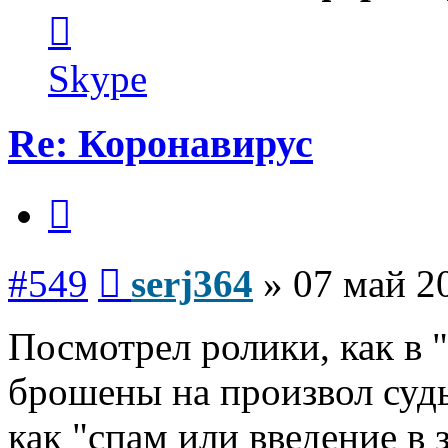
Контактная
информация
пользователя
serj364
Skype
Re: Коронавирус
Цитата
Сообщение
#549
serj364
»
07 май 2
Посмотрел ролики, как в 
брошены на произвол суд
как "спам или введение в