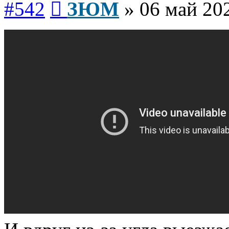
#542
ЗЮМ
»
06 май 202