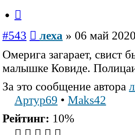
Цитата
Сообщение
#543
леха
»
06 май 2020
Омерига загарает, свист 
малышке Ковиде. Полицаи
За это сообщение автора
л
Артур69
•
Maks42
Рейтинг:
10%