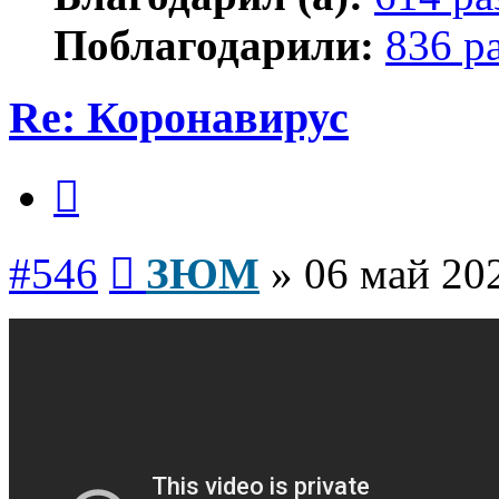
Поблагодарили:
836 р
Re: Коронавирус
Цитата
Сообщение
#546
ЗЮМ
»
06 май 202