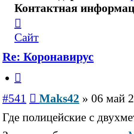
Контактная информац
Контактная
информация
пользователя
Maks42
Сайт
Re: Коронавирус
Цитата
Сообщение
#541
Maks42
»
06 май 2
Где полицейские с двухм