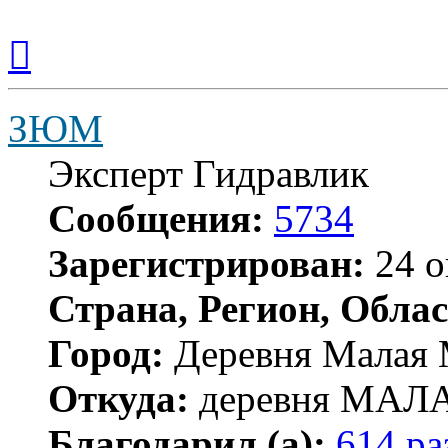
Вернуться
к
началу
ЗЮМ
Эксперт Гидравлик
Сообщения:
5734
Зарегистрирован:
24 о
Страна, Регион, Облас
Город:
Деревня Малая 
Откуда:
деревня МА
Благодарил (а):
614 ра