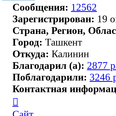
Сообщения:
12562
Зарегистрирован:
19 о
Страна, Регион, Облас
Город:
Ташкент
Откуда:
Калинин
Благодарил (а):
2877 р
Поблагодарили:
3246 
Контактная информац
Контактная
информация
пользователя
Maks42
Сайт