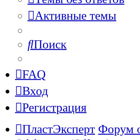
Активные темы
Поиск
FAQ
Вход
Регистрация
ПластЭксперт
Форум 