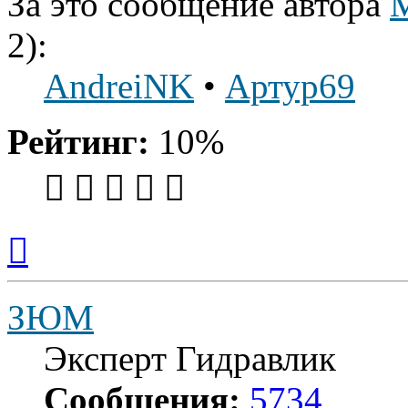
За это сообщение автора
2):
AndreiNK
•
Артур69
Рейтинг:
10%
Вернуться
к
началу
ЗЮМ
Эксперт Гидравлик
Сообщения:
5734