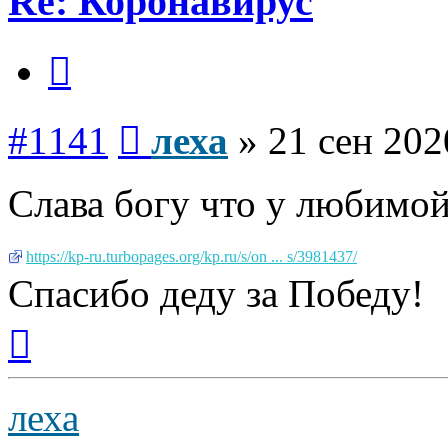
Re: Коронавирус
Цитата
Сообщение
#1141
леха
»
21 сен 202
Слава богу что у любимой
https://kp-ru.turbopages.org/kp.ru/s/on ... s/3981437/
Спасибо деду за Победу!
Вернуться
к
началу
леха