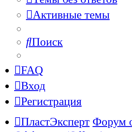
Активные темы
Поиск
FAQ
Вход
Регистрация
ПластЭксперт
Форум 