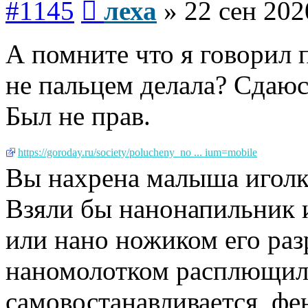
#1145
леха
»
22 сен 202
А помните что я говорил 
не пальцем делала? Сдаюс
Был не прав.
https://goroday.ru/society/polucheny_no ... ium=mobile
Вы нахрена малыша иголк
Взяли бы нанонапильник и 
или нано ножиком его разре
наномолотком расплющилиб
самовостанавливается, фе