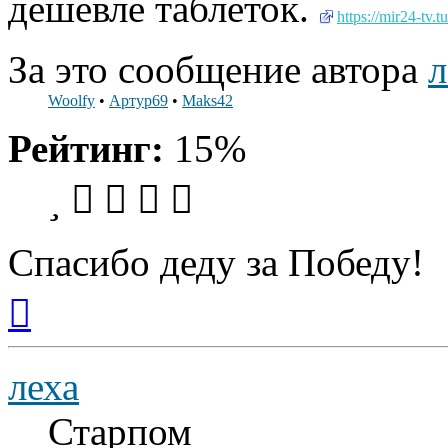
дешевле таблеток.
https://mir24-tv.
За это сообщение автора
л
Woolfy
•
Артур69
•
Maks42
Рейтинг:
15%
Спасибо деду за Победу!
Вернуться
к
началу
леха
Старпом