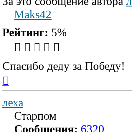
За это сообщение автора
л
Maks42
Рейтинг:
5%
Спасибо деду за Победу!
Вернуться
к
началу
леха
Старпом
Сообщения:
6320