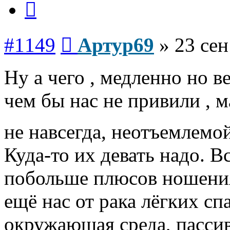
Сообщение
#1149
Артур69
»
23 сен
Ну а чего , медленно но в
чем бы нас не привили , м
не навсегда, неотъемлемо
Куда-то их девать надо. В
побольше плюсов ношения
ещё нас от рака лёгких сп
окружающая среда, пасси