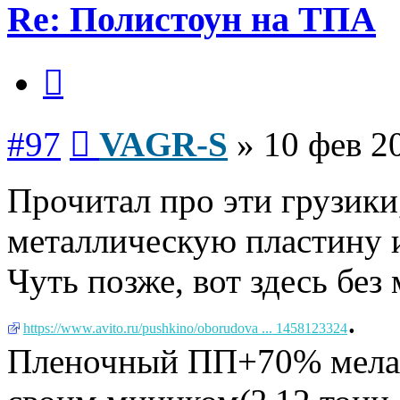
Re: Полистоун на ТПА
Цитата
Сообщение
#97
VAGR-S
»
10 фев 2
Прочитал про эти грузики
металлическую пластину и 
Чуть позже, вот здесь без
.
https://www.avito.ru/pushkino/oborudova ... 1458123324
Пленочный ПП+70% мела. 