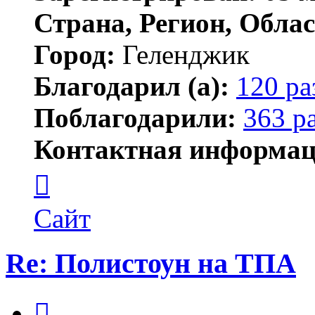
Страна, Регион, Облас
Город:
Геленджик
Благодарил (а):
120 ра
Поблагодарили:
363 р
Контактная информац
Контактная
информация
пользователя
Тигирь
Сайт
Re: Полистоун на ТПА
Цитата