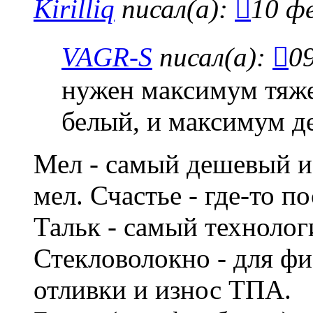
Kirilliq
писал(а):
10 фе
VAGR-S
писал(а):
09
нужен максимум тяж
белый, и максимум д
Мел - самый дешевый и
мел. Счастье - где-то п
Тальк - самый техноло
Стекловолокно - для фи
отливки и износ ТПА.