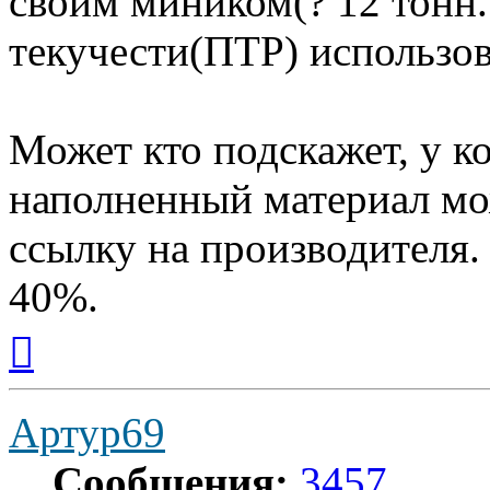
своим миником(? 12 тонн.
текучести(ПТР) использов
Может кто подскажет, у к
наполненный материал мо
ссылку на производителя.
40%.
Вернуться
к
началу
Артур69
Сообщения:
3457