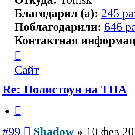
Благодарил (а):
245 ра
Поблагодарили:
646 р
Контактная информац
Контактная
информация
пользователя
Shadow
Сайт
Re: Полистоун на ТПА
Цитата
Сообщение
#99
Shadow
»
10 фев 20