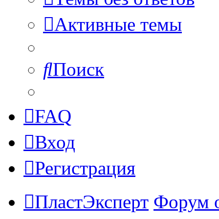
Активные темы
Поиск
FAQ
Вход
Регистрация
ПластЭксперт
Форум 