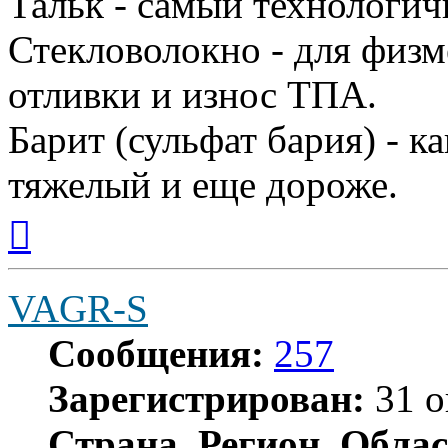
Тальк - самый технологич
Стекловолокно - для физм
отливки и износ ТПА.
Барит (сульфат бария) - к
тяжелый и еще дороже.
Вернуться
к
началу
VAGR-S
Сообщения:
257
Зарегистрирован:
31 о
Страна, Регион, Облас