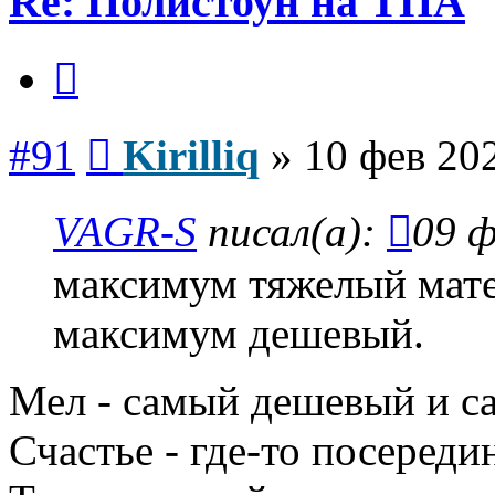
Re: Полистоун на ТПА
Цитата
Сообщение
#91
Kirilliq
»
10 фев 202
VAGR-S
писал(а):
09 ф
максимум тяжелый мате
максимум дешевый.
Мел - самый дешевый и са
Счастье - где-то посереди