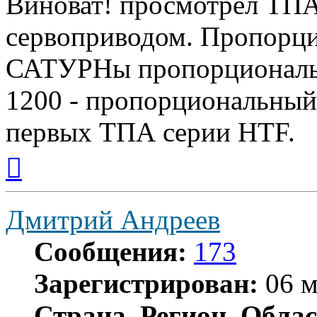
Виноват! просмотрел ТП
сервоприводом. Пропорц
САТУРНы пропорциональ
1200 - пропорциональный 
первых ТПА серии HTF.
Вернуться
к
началу
Дмитрий Андреев
Сообщения:
173
Зарегистрирован:
06 м
Страна, Регион, Облас