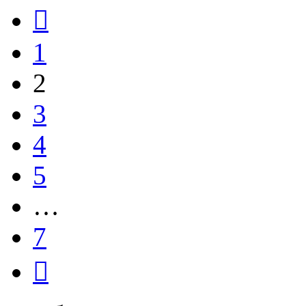
Пред.
1
2
3
4
5
…
7
След.