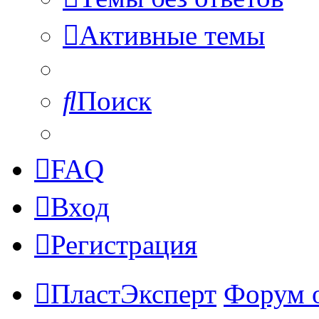
Активные темы
Поиск
FAQ
Вход
Регистрация
ПластЭксперт
Форум 