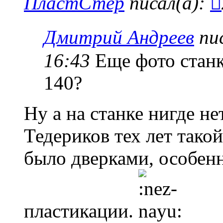
ПластСтер
писал(а):
Дмитрий Андреев
пис
16:43
Еще фото станк
140?
Ну а на станке нигде н
Тедериков тех лет тако
было дверками, особенн
пластикации.