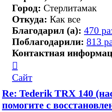
Город:
Стерлитамак
Откуда:
Как все
Благодарил (а):
470 ра
Поблагодарили:
813 р
Контактная информац
Контактная
информация
пользователя
ПластСтер
Сайт
Re: Tederik TRX 140 (н
помогите с восстановле