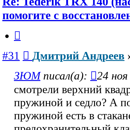
Re: Tederik TRX 140 (н
помогите с восстановле
Цитата
Сообщение
#31
Дмитрий Андреев
ЗЮМ
писал(а):
24 ноя
смотрели верхний квадр
пружиной и седло? А п
пружиной есть в стакан
предохранительный кла