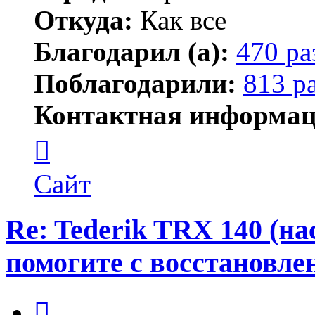
Откуда:
Как все
Благодарил (а):
470 ра
Поблагодарили:
813 р
Контактная информац
Контактная
информация
пользователя
ПластСтер
Сайт
Re: Tederik TRX 140 (н
помогите с восстановле
Цитата