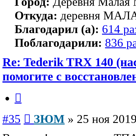
Город:
Деревня Малая 
Откуда:
деревня МА
Благодарил (а):
614 ра
Поблагодарили:
836 р
Re: Tederik TRX 140 (н
помогите с восстановле
Цитата
Сообщение
#35
ЗЮМ
»
25 ноя 2019