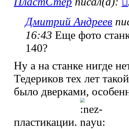
ПластСтер
писал(а):
Дмитрий Андреев
пис
16:43
Еще фото станк
140?
Ну а на станке нигде н
Тедериков тех лет тако
было дверками, особенн
пластикации.