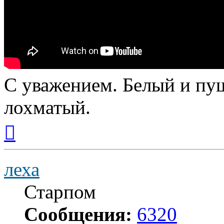
С уважением. Белый и пуш
лохматый.
Вернуться
к
началу
леха
Старпом
Сообщения:
6320