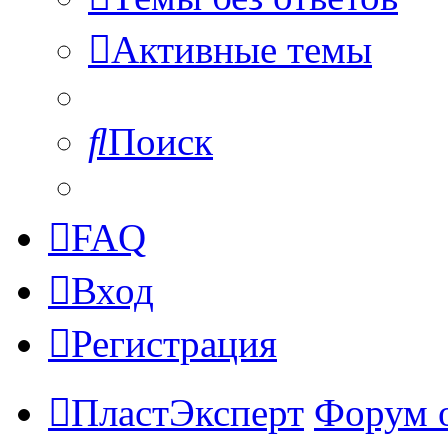
Активные темы
Поиск
FAQ
Вход
Регистрация
ПластЭксперт
Форум 