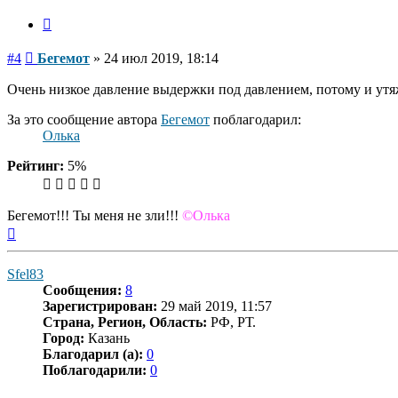
Цитата
Сообщение
#4
Бегемот
»
24 июл 2019, 18:14
Очень низкое давление выдержки под давлением, потому и утя
За это сообщение автора
Бегемот
поблагодарил:
Олька
Рейтинг:
5%
Бегемот!!! Ты меня не зли!!!
©Олька
Вернуться
к
началу
Sfel83
Сообщения:
8
Зарегистрирован:
29 май 2019, 11:57
Страна, Регион, Область:
РФ, РТ.
Город:
Казань
Благодарил (а):
0
Поблагодарили:
0