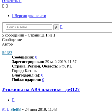
Ответить
Версия для печати
Расширенный
Поиск
поиск
5 сообщений • Страница
1
из
1
Сообщение
Автор
Sfel83
Сообщения:
8
Зарегистрирован:
29 май 2019, 11:57
Страна, Регион, Область:
РФ, РТ.
Город:
Казань
Благодарил (а):
0
Поблагодарили:
0
Утяжины на ABS пластике - де3127
Цитата
Сообщение
#1
Sfel83
»
24 июл 2019, 11:43