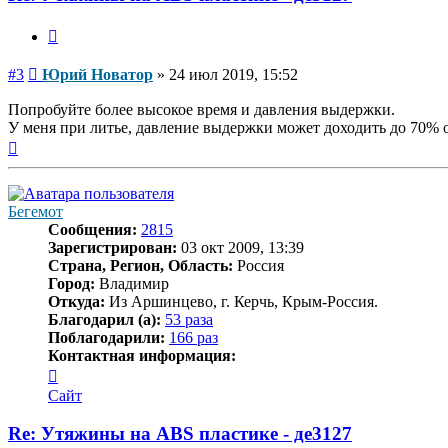
Цитата
Сообщение
#3
Юрий Новатор
»
24 июл 2019, 15:52
Попробуйте более высокое время и давления выдержки.
У меня при литье, давление выдержки может доходить до 70% о
Вернуться
к
началу
Бегемот
Сообщения:
2815
Зарегистрирован:
03 окт 2009, 13:39
Страна, Регион, Область:
Россия
Город:
Владимир
Откуда:
Из Аршинцево, г. Керчь, Крым-Россия.
Благодарил (а):
53 раза
Поблагодарили:
166 раз
Контактная информация:
Контактная
информация
Сайт
пользователя
Бегемот
Re: Утяжины на ABS пластике - де3127