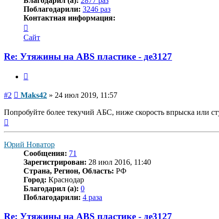
Благодарил (а):
2877 раз
Поблагодарили:
3246 раз
Контактная информация:
Контактная
информация
Сайт
пользователя
Maks42
Re: Утяжины на ABS пластике - де3127
Цитата
Сообщение
#2
Maks42
»
24 июл 2019, 11:57
Попробуйте более текучий АБС, ниже скорость впрыска или ст
Вернуться
к
началу
Юрий Новатор
Сообщения:
71
Зарегистрирован:
28 июл 2016, 11:40
Страна, Регион, Область:
РФ
Город:
Краснодар
Благодарил (а):
0
Поблагодарили:
4 раза
Re: Утяжины на ABS пластике - де3127