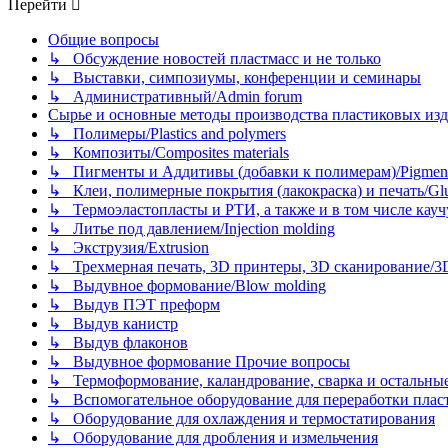
Перейти
Общие вопросы
↳ Обсуждение новостей пластмасс и не только
↳ Выставки, симпозиумы, конференции и семинары
↳ Административный/Admin forum
Сырье и основные методы производства пластиковых изделий/
↳ Полимеры/Plastics and polymers
↳ Композиты/Сomposites materials
↳ Пигменты и Аддитивы (добавки к полимерам)/Pigments
↳ Клеи, полимерные покрытия (лакокраска) и печать/Glues, 
↳ Термоэластопласты и РТИ, а также и в том числе каучук
↳ Литье под давлением/Injection molding
↳ Экструзия/Extrusion
↳ Трехмерная печать, 3D принтеры, 3D сканирование/3D pr
↳ Выдувное формование/Blow molding
↳ Выдув ПЭТ преформ
↳ Выдув канистр
↳ Выдув флаконов
↳ Выдувное формование Прочие вопросы
↳ Термоформование, каландрование, сварка и остальные ме
↳ Вспомогательное оборудование для переработки пластмасс
↳ Оборудование для охлаждения и термостатирования
↳ Оборудование для дробления и измельчения