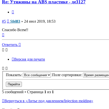
Re: Утяжины на ABS пластике - де3127
Цитата
Сообщение
#5
Sfel83
»
24 июл 2019, 18:53
Спасибо Всем!!
Вернуться
к
началу
Ответить
Версия для печати
Показать:
Поле сортировки:
5 сообщений • Страница
1
из
1
Вернуться в «Литье под давлением/Injection molding»