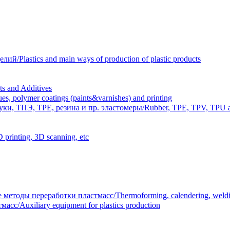
Plastics and main ways of production of plastic products
 and Additives
polymer coatings (paints&varnishes) and printing
и, ТПЭ, TPE, резина и пр. эластомеры/Rubber, TPE, TPV, TPU an
inting, 3D scanning, etc
тоды переработки пластмасс/Thermoforming, calendering, welding
/Auxiliary equipment for plastics production