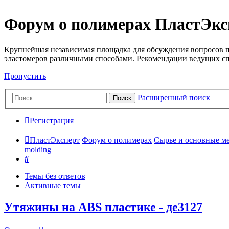
Форум о полимерах ПластЭкс
Крупнейшая независимая площадка для обсуждения вопросов п
эластомеров различными способами. Рекомендации ведущих с
Пропустить
Расширенный поиск
Поиск
Регистрация
ПластЭксперт
Форум о полимерах
Сырье и основные мето
molding
Поиск
Темы без ответов
Активные темы
Утяжины на ABS пластике - де3127