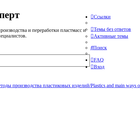
перт
Ссылки
Темы без ответов
роизводства и переработки пластмасс и
пециалистов.
Активные темы
Поиск
FAQ
Вход
ды производства пластиковых изделий/Plastics and main ways of pr