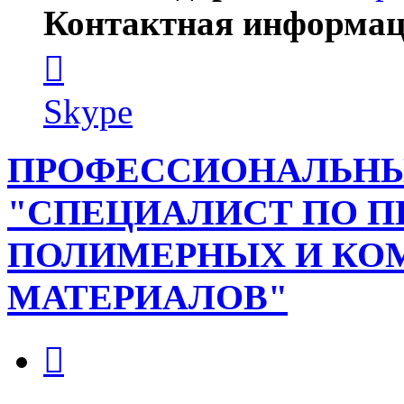
Контактная информац
Контактная
информация
пользователя
zhdanoff888
Skype
ПРОФЕССИОНАЛЬНЫ
"СПЕЦИАЛИСТ ПО П
ПОЛИМЕРНЫХ И К
МАТЕРИАЛОВ"
Цитата
Сообщение