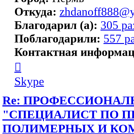
Откуда:
zhdanoff888@y
Благодарил (а):
305 ра
Поблагодарили:
557 р
Контактная информац
Контактная
информация
пользователя
zhdanoff888
Skype
Re: ПРОФЕССИОНАЛ
"СПЕЦИАЛИСТ ПО П
ПОЛИМЕРНЫХ И К