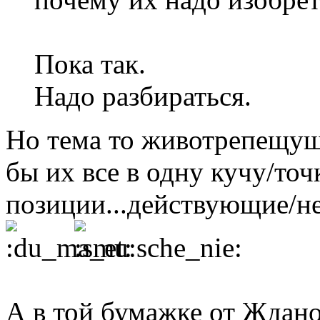
Пока так.
Надо разбираться.
Но тема то животрепещуща
бы их все в одну кучу/точк
позиции...действующие/н
А в той бумажке от Жданов