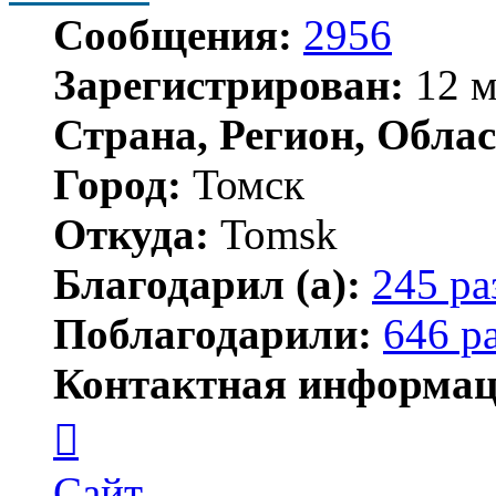
Сообщения:
2956
Зарегистрирован:
12 м
Страна, Регион, Облас
Город:
Томск
Откуда:
Tomsk
Благодарил (а):
245 ра
Поблагодарили:
646 р
Контактная информац
Контактная
информация
пользователя
Shadow
Сайт