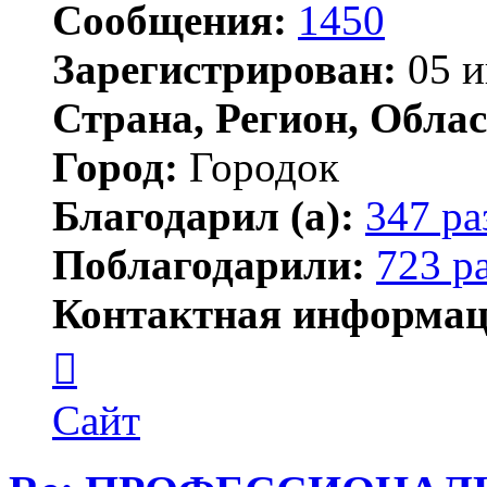
Сообщения:
1450
Зарегистрирован:
05 и
Страна, Регион, Облас
Город:
Городок
Благодарил (а):
347 ра
Поблагодарили:
723 р
Контактная информац
Контактная
информация
пользователя
Елена
Сайт
ПластЭксперт