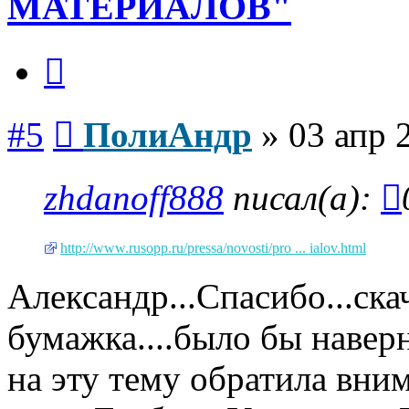
МАТЕРИАЛОВ"
Цитата
Сообщение
#5
ПолиАндр
»
03 апр 
zhdanoff888
писал(а):
http://www.rusopp.ru/pressa/novosti/pro ... ialov.html
Александр...Спасибо...ска
бумажка....было бы навер
на эту тему обратила вни