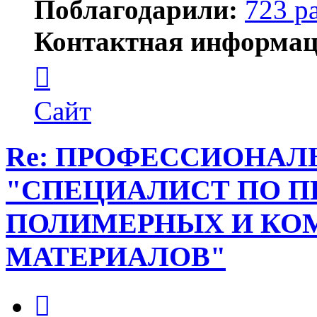
Поблагодарили:
723 р
Контактная информац
Контактная
информация
пользователя
Елена
Сайт
ПластЭксперт
Re: ПРОФЕССИОНАЛ
"СПЕЦИАЛИСТ ПО П
ПОЛИМЕРНЫХ И К
МАТЕРИАЛОВ"
Цитата