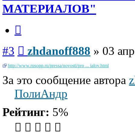
МАТЕРИАЛОВ"
Цитата
Сообщение
#3
zhdanoff888
»
03 апр
http://www.rusopp.ru/pressa/novosti/pro ... ialov.html
За это сообщение автора
z
ПолиАндр
Рейтинг:
5%