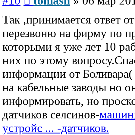
#10
tomash
»
06 мар 201
Так ,принимается ответ от
перезвоню на фирму по пр
которыми я уже лет 10 ра
них по этому вопросу.Спа
информации от Боливара( 
на кабельные заводы но о
информировать, но проско
датчиков селсинов-
машины
устройс ... -датчиков.