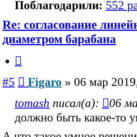
Поблагодарили:
552 р
Re: согласование линей
диаметром барабана
Цитата
Сообщение
#5
Figaro
»
06 мар 2019
tomash
писал(а):
06 ма
должно быть какое-то 
А что такое умное решени