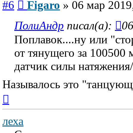
#6
Figaro
»
06 мар 2019
ПолиАндр
писал(а):
06
Поплавок....ну или "ст
от тянущего за 100500 м
датчик силы натяжения/
Называлось это "танцующи
Вернуться
к
началу
леха