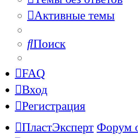
Активные темы
Поиск
FAQ
Вход
Регистрация
ПластЭксперт
Форум 