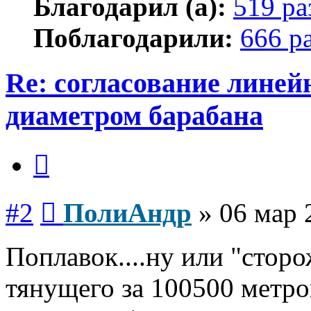
Благодарил (а):
519 ра
Поблагодарили:
666 р
Re: согласование линей
диаметром барабана
Цитата
Сообщение
#2
ПолиАндр
»
06 мар 
Поплавок....ну или "сторо
тянущего за 100500 метров