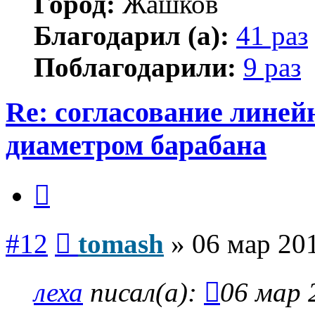
Город:
Жашков
Благодарил (а):
41 раз
Поблагодарили:
9 раз
Re: согласование линей
диаметром барабана
Цитата
Сообщение
#12
tomash
»
06 мар 201
леха
писал(а):
06 мар 