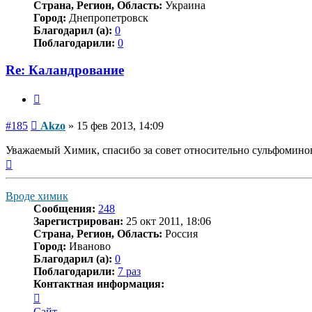
Страна, Регион, Область:
Украина
Город:
Днепропетровск
Благодарил (а):
0
Поблагодарили:
0
Re: Каландрование
Цитата
Сообщение
#185
Akzo
»
15 фев 2013, 14:09
Уважаемый Химик, спасибо за совет относительно сульфоминов
Вернуться
к
началу
Вроде химик
Сообщения:
248
Зарегистрирован:
25 окт 2011, 18:06
Страна, Регион, Область:
Россия
Город:
Иваново
Благодарил (а):
0
Поблагодарили:
7 раз
Контактная информация:
Контактная
информация
Сайт