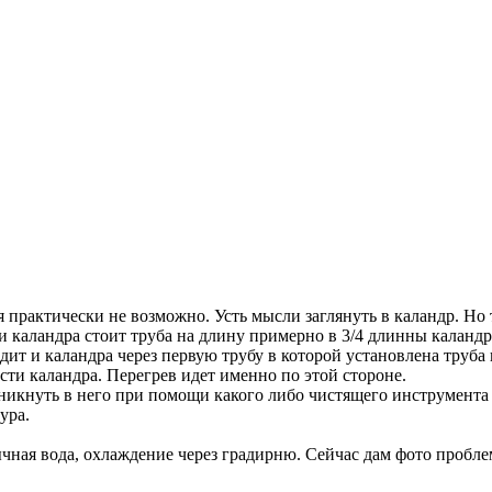
практически не возможно. Усть мысли заглянуть в каландр. Но т
 каландра стоит труба на длину примерно в 3/4 длинны каландра
дит и каландра через первую трубу в которой установлена труба
сти каландра. Перегрев идет именно по этой стороне.
никнуть в него при помощи какого либо чистящего инструмента 
ура.
ычная вода, охлаждение через градирню. Сейчас дам фото пробле