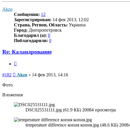
к
началу
Akzo
Сообщения:
12
Зарегистрирован:
14 фев 2013, 12:02
Страна, Регион, Область:
Украина
Город:
Днепропетровск
Благодарил (а):
0
Поблагодарили:
0
Re: Каландрование
Цитата
Сообщение
#182
Akzo
»
14 фев 2013, 14:16
Фото
Вложения
DSC025531111.jpg (61.9 КБ) 20084 просмотра
temperature difference копия копия.jpg (48.6 КБ) 200