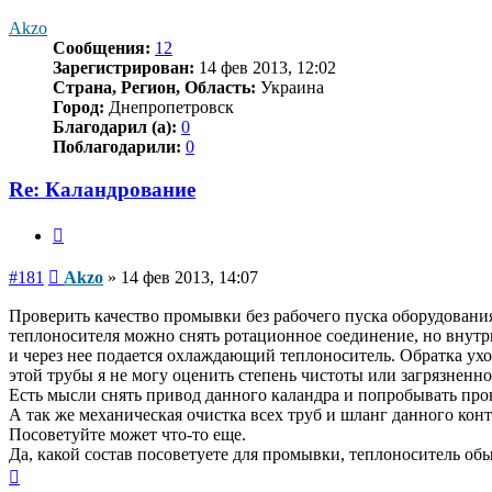
Akzo
Сообщения:
12
Зарегистрирован:
14 фев 2013, 12:02
Страна, Регион, Область:
Украина
Город:
Днепропетровск
Благодарил (а):
0
Поблагодарили:
0
Re: Каландрование
Цитата
Сообщение
#181
Akzo
»
14 фев 2013, 14:07
Проверить качество промывки без рабочего пуска оборудования 
теплоносителя можно снять ротационное соединение, но внутри
и через нее подается охлаждающий теплоноситель. Обратка ухо
этой трубы я не могу оценить степень чистоты или загрязненно
Есть мысли снять привод данного каландра и попробывать про
А так же механическая очистка всех труб и шланг данного конт
Посоветуйте может что-то еще.
Да, какой состав посоветуете для промывки, теплоноситель об
Вернуться