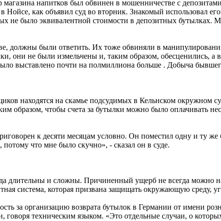
магазина напитков был обвинен в мошенничестве с депозитами 
не в Нойсе, как объявил суд во вторник. Знакомый использовал 
рых не было эквивалентной стоимости в депозитных бутылках. М
тве, должны были ответить. Их тоже обвиняли в манипулирован
и, они не были измельчены и, таким образом, обесценились, а 
 было выставлено почти на полмиллиона больше . Добыча бывшег
иков находятся на скамье подсудимых в Кельнском окружном суд
им образом, чтобы счета за бутылки можно было оплачивать нес
иговорен к десяти месяцам условно. Он поместил одну и ту же 
 потому что мне было скучно», - сказал он в суде.
да длительны и сложны. Причиненный ущерб не всегда можно над
тная система, которая призвана защищать окружающую среду, угр
ость за организацию возврата бутылок в Германии от имени ро
сти, говоря техническим языком. «Это отдельные случаи, о кото