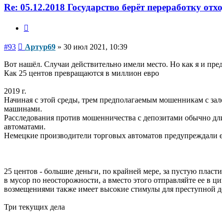
Re: 05.12.2018 Государство берёт переработку отх
Цитата
Сообщение
#93
Артур69
»
30 июл 2021, 10:39
Вот нашёл. Случаи действительно имели место. Но как я и пре
Как 25 центов превращаются в миллион евро
2019 г.
Начиная с этой среды, трем предполагаемым мошенникам с зало
машинами.
Расследования против мошенничества с депозитами обычно 
автоматами.
Немецкие производители торговых автоматов предупреждали е
25 центов - большие деньги, по крайней мере, за пустую плас
в мусор по неосторожности, а вместо этого отправляйте ее в 
возмещениями также имеет высокие стимулы для преступной де
Три текущих дела