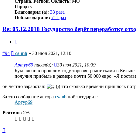
Страна, Регион, Область:
MO
Город:
v
Благодарил (а):
33 раза
Поблагодарили:
711 раз
Re: 05.12.2018 Государство берёт переработку отх
Цитата
Сообщение
#94
cs-mb
»
30 июл 2021, 12:10
Артур69
писал(а):
30 июл 2021, 10:39
Буквально в прошлом году торговец напитками в Кельне б
получил прибыль в размере почти 50 000 евро. «Я постави
он честно заработал!
это сколько времени пришлось потра
За это сообщение автора
cs-mb
поблагодарил:
Артур69
Рейтинг:
5%
Вернуться
к