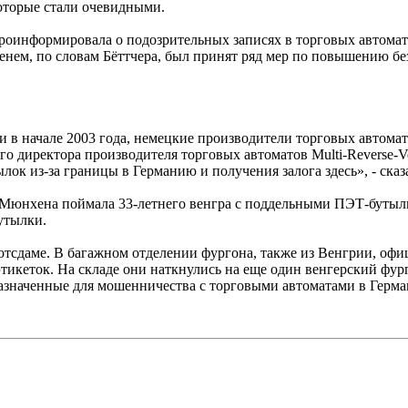
которые стали очевидными.
проинформировала о подозрительных записях в торговых автома
ем, по словам Бёттчера, был принят ряд мер по повышению безо
и в начале 2003 года, немецкие производители торговых автома
его директора производителя торговых автоматов Multi-Reverse
ылок из-за границы в Германию и получения залога здесь», - сказ
я Мюнхена поймала 33-летнего венгра с поддельными ПЭТ-бутылка
утылки.
отсдаме. В багажном отделении фургона, также из Венгрии, оф
тикеток. На складе они наткнулись на еще один венгерский фур
азначенные для мошенничества с торговыми автоматами в Герма