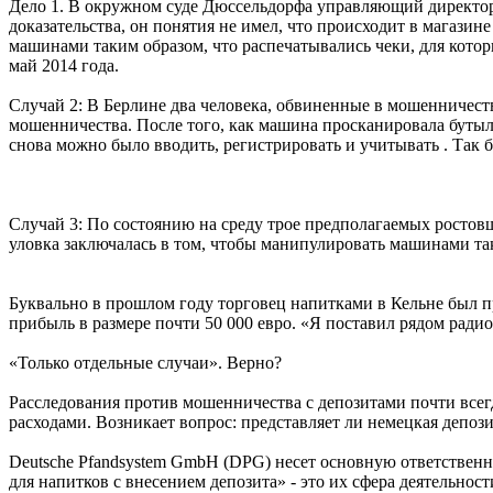
Дело 1. В окружном суде Дюссельдорфа управляющий директор 
доказательства, он понятия не имел, что происходит в магази
машинами таким образом, что распечатывались чеки, для кото
май 2014 года.
Случай 2: В Берлине два человека, обвиненные в мошенничес
мошенничества. После того, как машина просканировала бутылк
снова можно было вводить, регистрировать и учитывать . Так
Случай 3: По состоянию на среду трое предполагаемых ростовщ
уловка заключалась в том, чтобы манипулировать машинами так
Буквально в прошлом году торговец напитками в Кельне был пр
прибыль в размере почти 50 000 евро. «Я поставил рядом радио,
«Только отдельные случаи». Верно?
Расследования против мошенничества с депозитами почти всег
расходами. Возникает вопрос: представляет ли немецкая депози
Deutsche Pfandsystem GmbH (DPG) несет основную ответственн
для напитков с внесением депозита» - это их сфера деятельно