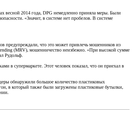
тах весной 2014 года, DPG немедленно приняла меры. Были
пасности. «Значит, в системе нет пробелов. В системе
тов предупреждали, что это может привлечь мошенников из
-Vending (MRV), мошенничество неизбежно. «При высокой сумме
ал Рудольф.
ми в супермаркете. Этот человек показал, что он приехал в
ицеры обнаружили большое количество пластиковых
гон, в который также были загружены пластиковые бутылки,
нии.