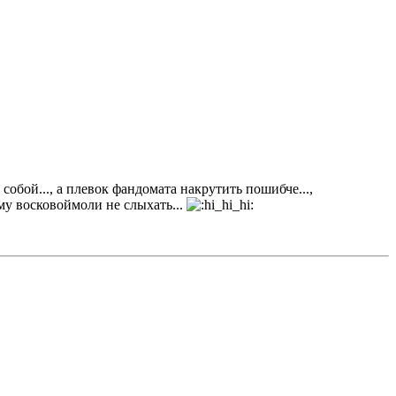
собой..., а плевок фандомата накрутить пошибче...,
му восковоймоли не слыхать...