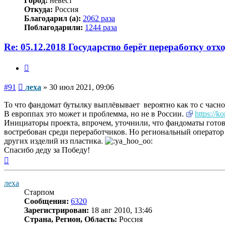
Город:
невест
Откуда:
Россия
Благодарил (а):
2062 раза
Поблагодарили:
1244 раза
Re: 05.12.2018 Государство берёт переработку отх
Цитата
Сообщение
#91
леха
»
30 июл 2021, 09:06
То что фандомат бутылку выплёвывает вероятно как то с часной
В европпах это может и проблемма, но не в России.
https://k
Инициаторы проекта, впрочем, уточнили, что фандоматы готов
востребован среди переработчиков. Но региональный оператор 
других изделий из пластика.
Спасибо деду за Победу!
Вернуться
к
началу
леха
Старпом
Сообщения:
6320
Зарегистрирован:
18 авг 2010, 13:46
Страна, Регион, Область:
Россия