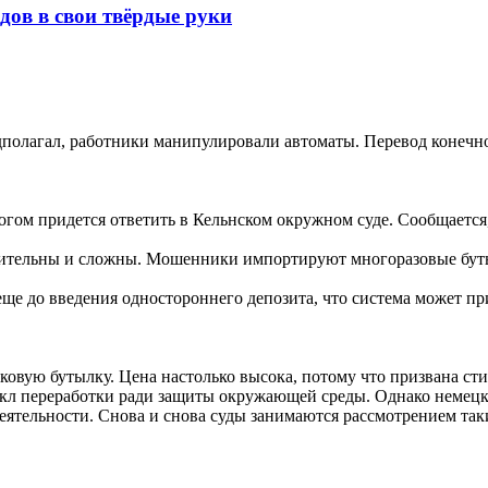
одов в свои твёрдые руки
дполагал, работники манипулировали автоматы. Перевод конечно
гом придется ответить в Кельнском окружном суде. Сообщается,
длительны и сложны. Мошенники импортируют многоразовые бу
ще до введения одностороннего депозита, что система может п
тиковую бутылку. Цена настолько высока, потому что призвана с
цикл переработки ради защиты окружающей среды. Однако немецк
ятельности. Снова и снова суды занимаются рассмотрением таки