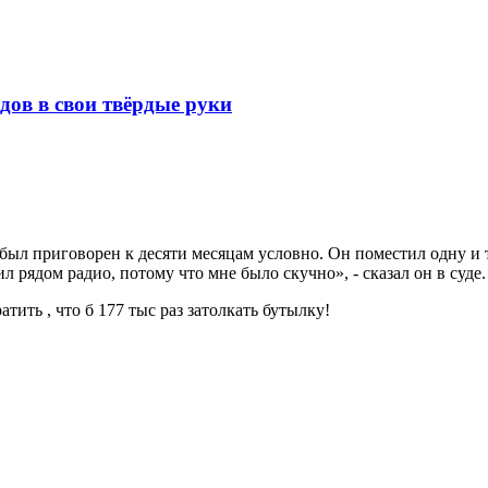
одов в свои твёрдые руки
ыл приговорен к десяти месяцам условно. Он поместил одну и т
л рядом радио, потому что мне было скучно», - сказал он в суде.
тить , что б 177 тыс раз затолкать бутылку!