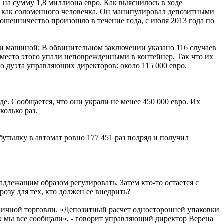
на сумму 1,8 миллиона евро. Как выяснилось в ходе
его как соломенного человечка. Он манипулировал депозитными
ошенничество произошло в течение года, с июля 2013 года по
ии машиной; В обвинительном заключении указано 116 случаев
вместо этого упали неповрежденными в контейнер. Так что их
о дуэта управляющих директоров: около 115 000 евро.
е. Сообщается, что они украли не менее 450 000 евро. Их
колько раз.
бутылку в автомат ровно 177 451 раз подряд и получил
лежащим образом регулировать. Затем кто-то остается с
озу для тех, кто должен ее внедрить?
зничной торговли. «Депозитный расчет односторонней упаковки
рых мы все сообщали», - говорит управляющий директор Верена