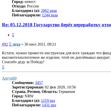
Город:
невест
Откуда:
Россия
Благодарил (а):
2062 раза
Поблагодарили:
1244 раза
Re: 05.12.2018 Государство берёт переработку отх
Цитата
Сообщение
#92
леха
»
30 июл 2021, 09:21
Кстати, нужно провести инструктаж для всех граждан что фандом
высокотехнологичное же изделие, чтоб он доплёвывал аккурат 
Спасибо деду за Победу!
Вернуться
к
началу
Артур69
Сообщения:
3457
Зарегистрирован:
02 фев 2020, 10:56
Страна, Регион, Область:
Германия
Город:
NRW
Благодарил (а):
1219 раз
Поблагодарили:
1431 раз