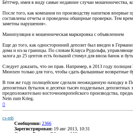
Бёттчер, имея в виду самые недавние случаи мошенничества, 
После того, как компания по производству напитков впервые 
составлены отчеты и проведены обширные проверки. Тем времен
заметны нарушения».
Манипуляция и мошенническая маркировка с объявлением
Еще до того, как односторонний депозит был введен в Германи
дома и из-за границы. По словам Клауса Рудольфа, управляющ
залога до 25 центов есть большой стимул для ввоза банок и бут
Следует доказать, что он прав. Например, в 2013 году полици
Мюнхен только для того, чтобы сдать фальшивые возвратные б
В том же году полицейские сделали неожиданную находку в П
депозитных бутылок и десятки тысяч поддельных депозитных э
предположительно восточноевропейского производства, предн
Nein zum Krieg.
Вернуться
к
началу
cs-mb
Сообщения:
2366
Зарегистрирован:
19 авг 2013, 10:31