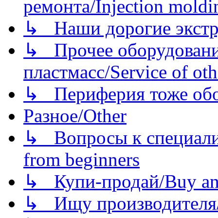
ремонта/Injection moldin
↳ Наши дорогие экстру
↳ Прочее оборудовани
пластмасс/Service of oth
↳ Периферия тоже обору
Разное/Other
↳ Вопросы к специали
from beginners
↳ Купи-продай/Buy and
↳ Ищу производителя/