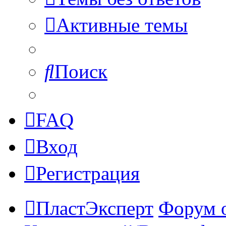
Активные темы
Поиск
FAQ
Вход
Регистрация
ПластЭксперт
Форум 