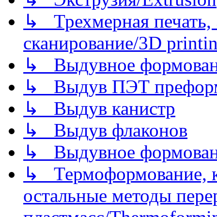
↳ Трехмерная печать,
сканирование/3D printin
↳ Выдувное формован
↳ Выдув ПЭТ префор
↳ Выдув канистр
↳ Выдув флаконов
↳ Выдувное формован
↳ Термоформование, ка
остальные методы пере