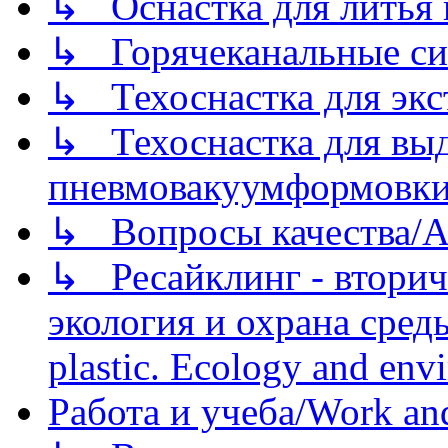
↳ Оснастка для литья 
↳ Горячеканальные си
↳ Техоснастка для экс
↳ Техоснастка для вы
пневмовакуумформовк
↳ Вопросы качества/Abo
↳ Ресайклинг - вторич
экология и охрана среды/
plastic. Ecology and env
Работа и учеба/Work an