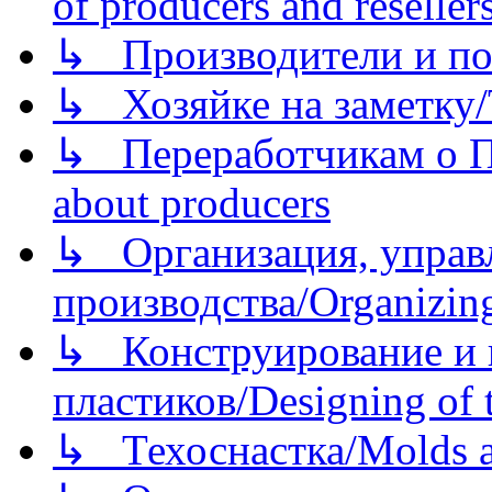
of producers and reseller
↳ Производители и по
↳ Хозяйке на заметку/T
↳ Переработчикам о Пе
about producers
↳ Организация, управл
производства/Organizing
↳ Конструирование и п
пластиков/Designing of t
↳ Техоснастка/Molds a