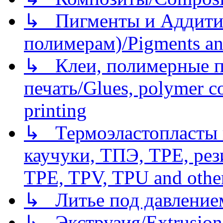
↳ Пигменты и Аддитив
полимерам)/Pigments an
↳ Клеи, полимерные по
печать/Glues, polymer co
printing
↳ Термоэластопласты и
каучуки, ТПЭ, TPE, рез
TPE, TPV, TPU and other
↳ Литье под давлением/
↳ Экструзия/Extrusion