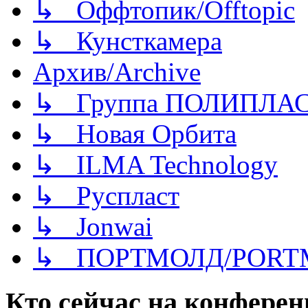
↳ Оффтопик/Offtopic
↳ Кунсткамера
Архив/Archive
↳ Группа ПОЛИПЛА
↳ Новая Орбита
↳ ILMA Technology
↳ Руспласт
↳ Jonwai
↳ ПОРТМОЛД/PORT
Кто сейчас на конфере