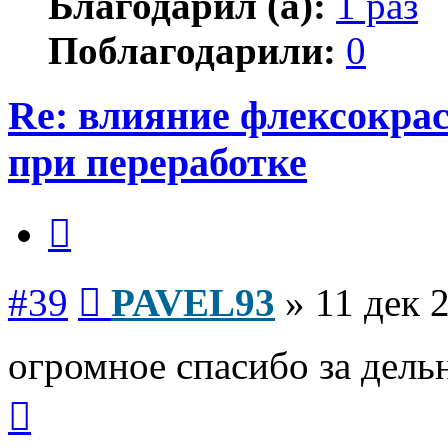
Благодарил (а):
1 раз
Поблагодарили:
0
Re: влияние флексокрас
при переработке
Цитата
Сообщение
#39
PAVEL93
»
11 дек 
огромное спасибо за дель
Вернуться
к
началу