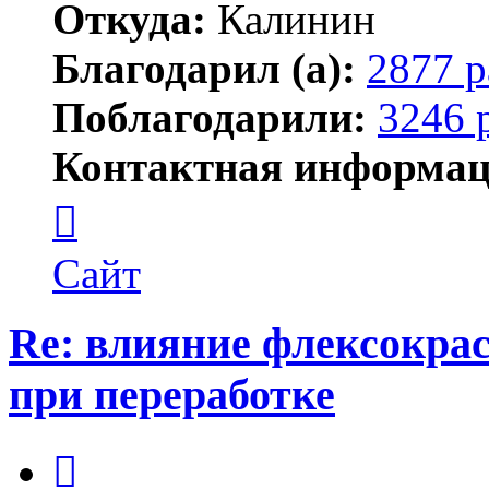
Откуда:
Калинин
Благодарил (а):
2877 р
Поблагодарили:
3246 
Контактная информац
Контактная
информация
пользователя
Maks42
Сайт
Re: влияние флексокрас
при переработке
Цитата