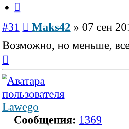
Цитата
Сообщение
#31
Maks42
»
07 сен 20
Возможно, но меньше, все 
Вернуться
к
началу
Lawego
Сообщения:
1369