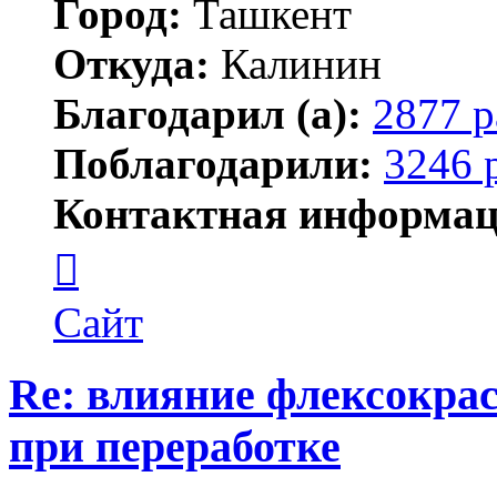
Город:
Ташкент
Откуда:
Калинин
Благодарил (а):
2877 р
Поблагодарили:
3246 
Контактная информац
Контактная
информация
пользователя
Maks42
Сайт
Re: влияние флексокрас
при переработке