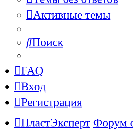
Активные темы
Поиск
FAQ
Вход
Регистрация
ПластЭксперт
Форум 