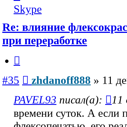
zhdanoff888
Skype
Re: влияние флексокрас
при переработке
Цитата
Сообщение
#35
zhdanoff888
»
11 де
PAVEL93
писал(а):
11 
времени суток. А если 
флексопечатью, его реа