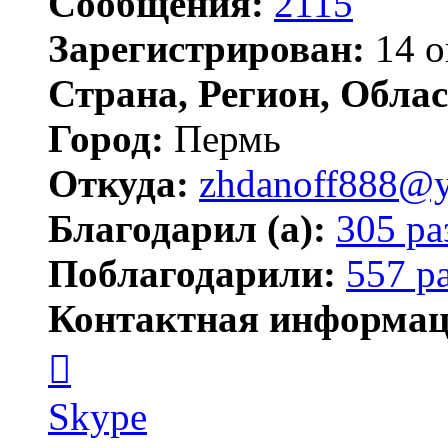
Сообщения:
2115
Зарегистрирован:
14 о
Страна, Регион, Облас
Город:
Пермь
Откуда:
zhdanoff888@y
Благодарил (а):
305 ра
Поблагодарили:
557 р
Контактная информац
Контактная
информация
пользователя
zhdanoff888
Skype