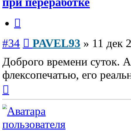
при переработке
Цитата
Сообщение
#34
PAVEL93
»
11 дек 
Доброго времени суток. А
флексопечатью, его реаль
Вернуться
к
началу