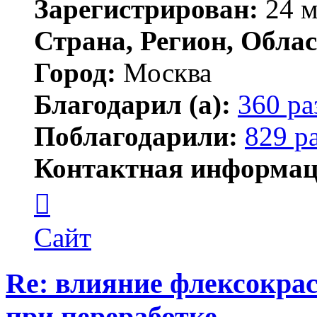
Зарегистрирован:
24 м
Страна, Регион, Облас
Город:
Москва
Благодарил (а):
360 ра
Поблагодарили:
829 р
Контактная информац
Контактная
информация
пользователя
Lawego
Сайт
Re: влияние флексокрас
при переработке