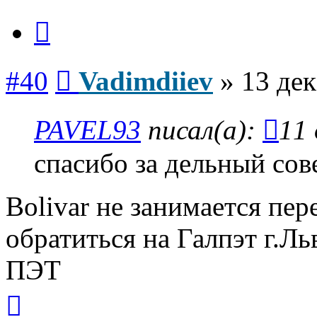
Цитата
Сообщение
#40
Vadimdiiev
»
13 дек
PAVEL93
писал(а):
11 
спасибо за дельный сове
Bolivar не занимается пе
обратиться на Галпэт г.Л
ПЭТ
Вернуться
к
началу