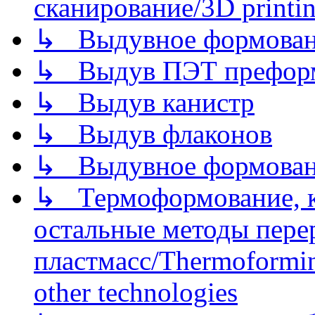
сканирование/3D printin
↳ Выдувное формован
↳ Выдув ПЭТ префор
↳ Выдув канистр
↳ Выдув флаконов
↳ Выдувное формован
↳ Термоформование, ка
остальные методы пере
пластмасс/Thermoforming
other technologies