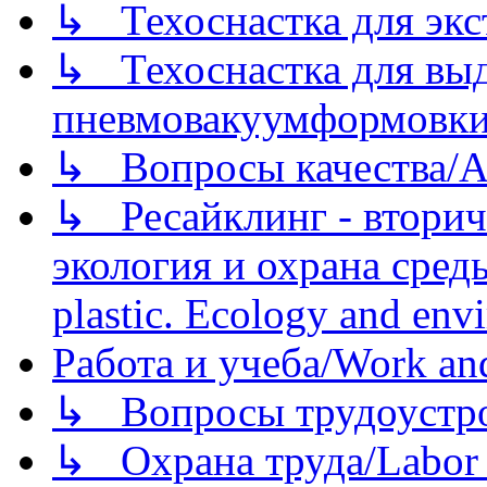
↳ Техоснастка для экс
↳ Техоснастка для вы
пневмовакуумформовк
↳ Вопросы качества/Abo
↳ Ресайклинг - вторич
экология и охрана среды/
plastic. Ecology and env
Работа и учеба/Work an
↳ Вопросы трудоустрой
↳ Охрана труда/Labor p