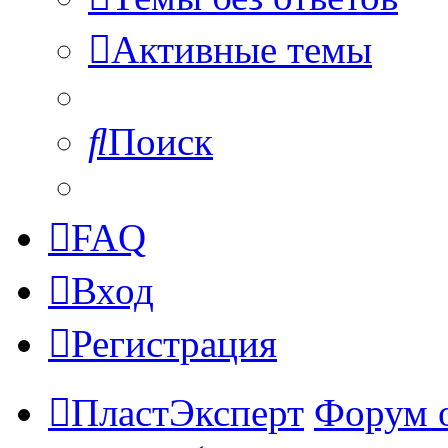
Активные темы
Поиск
FAQ
Вход
Регистрация
ПластЭксперт
Форум 