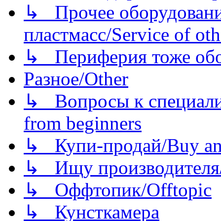
↳ Прочее оборудовани
пластмасс/Service of oth
↳ Периферия тоже обору
Разное/Other
↳ Вопросы к специали
from beginners
↳ Купи-продай/Buy and
↳ Ищу производителя/
↳ Оффтопик/Offtopic
↳ Кунсткамера