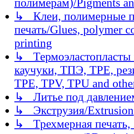
полимерам)/Pigments an
↳ Клеи, полимерные по
печать/Glues, polymer co
printing
↳ Термоэластопласты и
каучуки, ТПЭ, TPE, рез
TPE, TPV, TPU and other
↳ Литье под давлением/
↳ Экструзия/Extrusion
↳ Трехмерная печать,