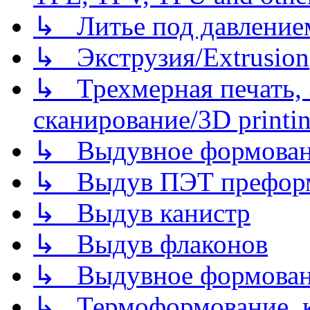
↳ Литье под давлением/
↳ Экструзия/Extrusion
↳ Трехмерная печать,
сканирование/3D printin
↳ Выдувное формован
↳ Выдув ПЭТ префор
↳ Выдув канистр
↳ Выдув флаконов
↳ Выдувное формован
↳ Термоформование, ка