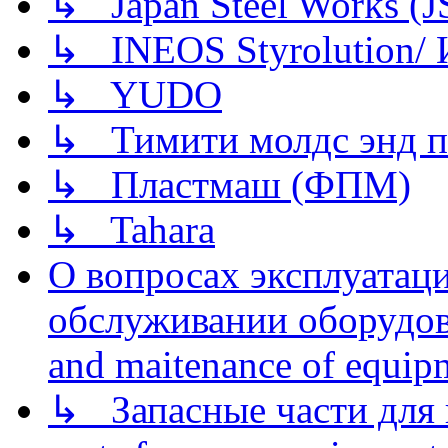
↳ Japan Steel Works (
↳ INEOS Styrolution
↳ YUDO
↳ Тимити молдс энд п
↳ Пластмаш (ФПМ)
↳ Tahara
О вопросах эксплуатаци
обслуживании оборудова
and maitenance of equip
↳ Запасные части для 