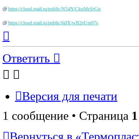
https://cloud.mail.ru/public/N54N/CkuMzSrGq
https://cloud.mail.ru/public/6iJX/wB2eUm97s
Вернуться
к
началу
Ответить
Версия для печати
1 сообщение • Страница
1
Вернуться в «Термопласт