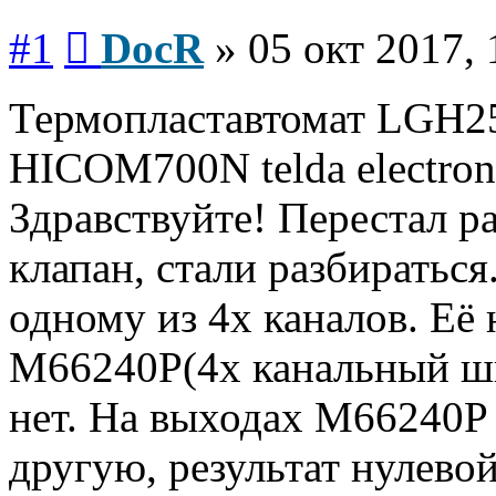
Сообщение
#1
DocR
»
05 окт 2017, 
Термопластавтомат LGH25
HICOM700N telda electroni
Здравствуйте! Перестал 
клапан, стали разбиратьс
одному из 4х каналов. Её
M66240Р(4х канальный ши
нет. На выходах M66240Р 
другую, результат нулевой