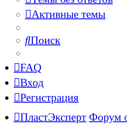
Активные темы
Поиск
FAQ
Вход
Регистрация
ПластЭксперт
Форум 