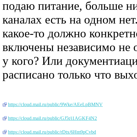
подаю питание, больше ни
каналах есть на одном не
какое-то должно конкретн
включены независимо не о
у кого? Или документиаци
расписано только что выхо
https://cloud.mail.ru/public/9Wke/AEeLpBMNV
https://cloud.mail.ru/public/GJ5t/i1AGKF4N2
https://cloud.mail.ru/public/rDtx/6Hm9pCvbd