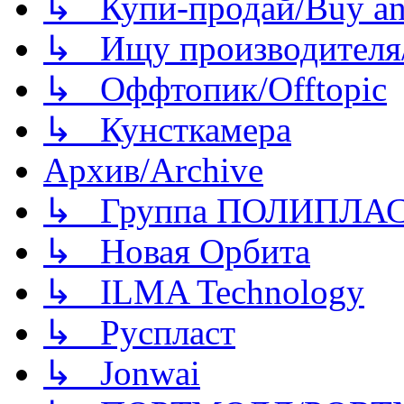
↳ Купи-продай/Buy and
↳ Ищу производителя/
↳ Оффтопик/Offtopic
↳ Кунсткамера
Архив/Archive
↳ Группа ПОЛИПЛА
↳ Новая Орбита
↳ ILMA Technology
↳ Руспласт
↳ Jonwai