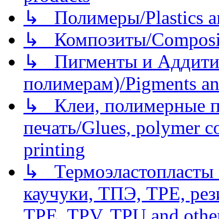
↳ Полимеры/Plastics a
↳ Композиты/Сomposite
↳ Пигменты и Аддитив
полимерам)/Pigments an
↳ Клеи, полимерные по
печать/Glues, polymer co
printing
↳ Термоэластопласты и
каучуки, ТПЭ, TPE, рез
TPE, TPV, TPU and other