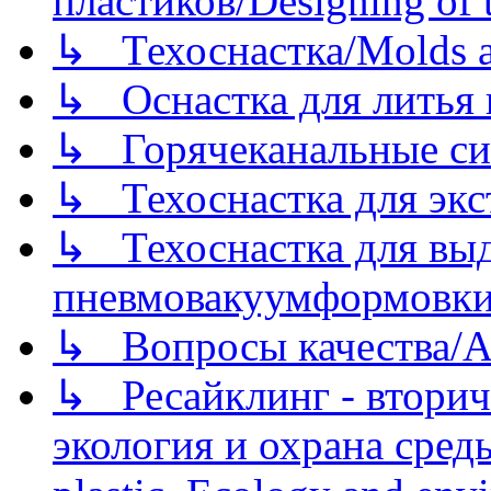
пластиков/Designing of t
↳ Техоснастка/Molds a
↳ Оснастка для литья 
↳ Горячеканальные си
↳ Техоснастка для экс
↳ Техоснастка для вы
пневмовакуумформовк
↳ Вопросы качества/Abo
↳ Ресайклинг - вторич
экология и охрана среды/