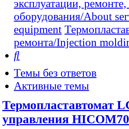
эксплуатации, ремонте
оборудования/About serv
equipment
Термопластав
ремонта/Injection moldin
Поиск
Темы без ответов
Активные темы
Термопластавтомат L
управления HICOM7