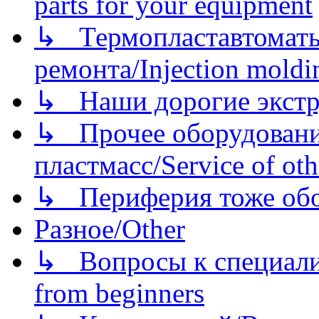
parts for your equipment
↳ Термопластавтоматы 
ремонта/Injection moldin
↳ Наши дорогие экстру
↳ Прочее оборудовани
пластмасс/Service of oth
↳ Периферия тоже обору
Разное/Other
↳ Вопросы к специали
from beginners