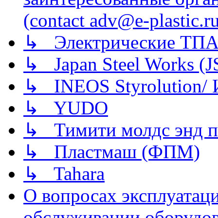
(contact adv@e-plastic.r
↳ Электрические ТПА
↳ Japan Steel Works (
↳ INEOS Styrolution
↳ YUDO
↳ Тимити молдс энд п
↳ Пластмаш (ФПМ)
↳ Tahara
О вопросах эксплуатаци
обслуживании оборудова