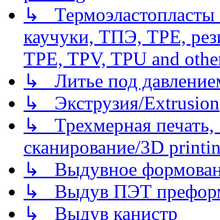
↳ Термоэластопласты и
каучуки, ТПЭ, TPE, рез
TPE, TPV, TPU and other
↳ Литье под давлением/
↳ Экструзия/Extrusion
↳ Трехмерная печать,
сканирование/3D printin
↳ Выдувное формован
↳ Выдув ПЭТ префор
↳ Выдув канистр