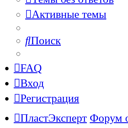
Активные темы
Поиск
FAQ
Вход
Регистрация
ПластЭксперт
Форум 