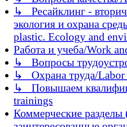
↳ Ресайклинг - вторич
экология и охрана среды/
plastic. Ecology and env
Работа и учеба/Work an
↳ Вопросы трудоустрой
↳ Охрана труда/Labor p
↳ Повышаем квалификац
trainings
Коммерческие разделы 
заинтересованные орга