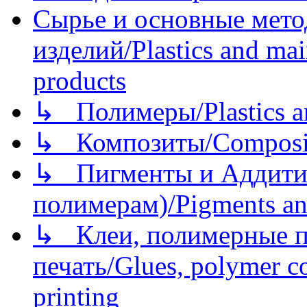
Сырье и основные мето
изделий/Plastics and mai
products
↳ Полимеры/Plastics a
↳ Композиты/Сomposite
↳ Пигменты и Аддитив
полимерам)/Pigments an
↳ Клеи, полимерные по
печать/Glues, polymer co
printing