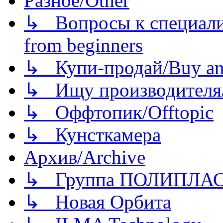
Разное/Other
↳ Вопросы к специали
from beginners
↳ Купи-продай/Buy and
↳ Ищу производителя/
↳ Оффтопик/Offtopic
↳ Кунсткамера
Архив/Archive
↳ Группа ПОЛИПЛА
↳ Новая Орбита