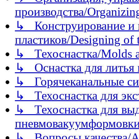
производства/Organizing
↳ Конструирование и п
пластиков/Designing of t
↳ Техоснастка/Molds a
↳ Оснастка для литья 
↳ Горячеканальные си
↳ Техоснастка для экс
↳ Техоснастка для вы
пневмовакуумформовк
↳ Вопросы качества/Abo