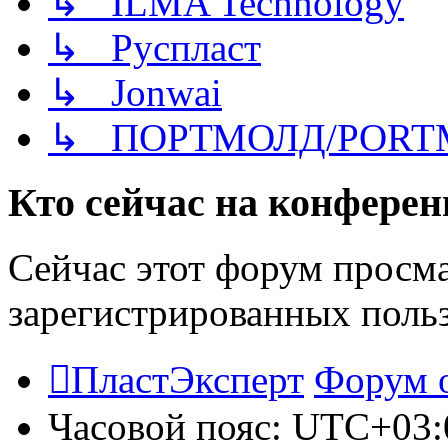
↳ ILMA Technology
↳ Руспласт
↳ Jonwai
↳ ПОРТМОЛД/PORT
Кто сейчас на конфере
Сейчас этот форум просма
зарегистрированных польз
ПластЭксперт
Форум 
Часовой пояс:
UTC+03: