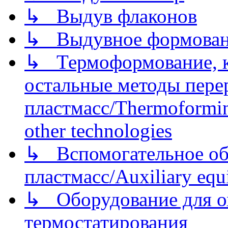
↳ Выдув флаконов
↳ Выдувное формован
↳ Термоформование, ка
остальные методы пере
пластмасс/Thermoforming
other technologies
↳ Вспомогательное об
пластмасс/Auxiliary equi
↳ Оборудование для о
термостатирования