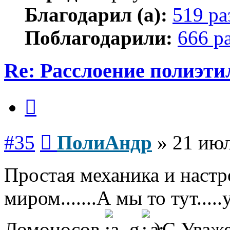
Благодарил (а):
519 ра
Поблагодарили:
666 р
Re: Расслоение полиэти
Цитата
Сообщение
#35
ПолиАндр
»
21 июл
Простая механика и настр
миром.......А мы то тут....
Ломоносов
С Уваж