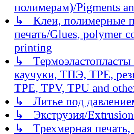
полимерам)/Pigments an
↳ Клеи, полимерные по
печать/Glues, polymer co
printing
↳ Термоэластопласты и
каучуки, ТПЭ, TPE, рез
TPE, TPV, TPU and other
↳ Литье под давлением/
↳ Экструзия/Extrusion
↳ Трехмерная печать,