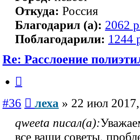
Откуда:
Россия
Благодарил (а):
2062 р
Поблагодарили:
1244 
Re: Расслоение полиэти
Цитата
Сообщение
#36
леха
»
22 июл 2017,
qweeta писал(а):
Уважае
все ваши советы, пробл