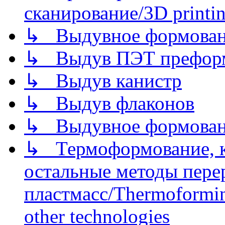
сканирование/3D printin
↳ Выдувное формован
↳ Выдув ПЭТ префор
↳ Выдув канистр
↳ Выдув флаконов
↳ Выдувное формован
↳ Термоформование, ка
остальные методы пере
пластмасс/Thermoforming
other technologies