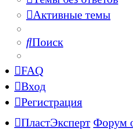
Активные темы
Поиск
FAQ
Вход
Регистрация
ПластЭксперт
Форум 