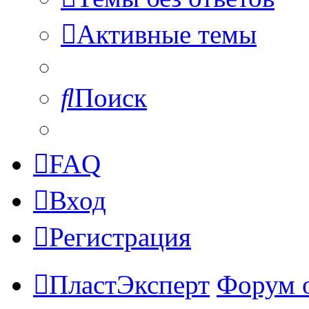
Активные темы
Поиск
FAQ
Вход
Регистрация
ПластЭксперт
Форум 