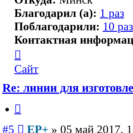
Благодарил (а):
1 раз
Поблагодарили:
10 раз
Контактная информац
Контактная
информация
пользователя
EP+
Сайт
Re: линии для изготов
Цитата
Сообщение
#5
EP+
»
05 май 2017, 1