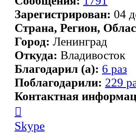
Сообщения:
1791
Зарегистрирован:
04 д
Страна, Регион, Облас
Город:
Ленинград
Откуда:
Владивосток
Благодарил (а):
6 раз
Поблагодарили:
229 р
Контактная информац
Контактная
информация
пользователя
новичёк
Skype