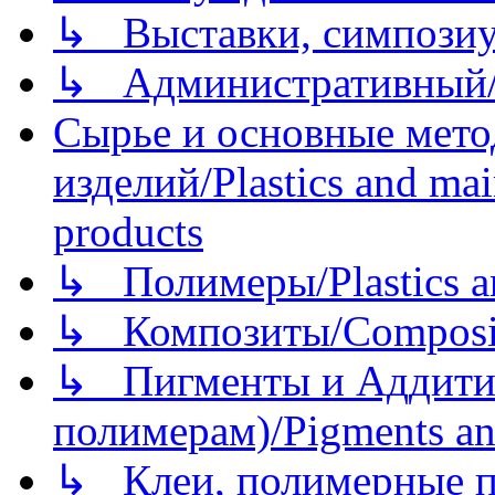
↳ Выставки, симпозиу
↳ Административный/
Сырье и основные мето
изделий/Plastics and mai
products
↳ Полимеры/Plastics a
↳ Композиты/Сomposite
↳ Пигменты и Аддитив
полимерам)/Pigments an
↳ Клеи, полимерные по