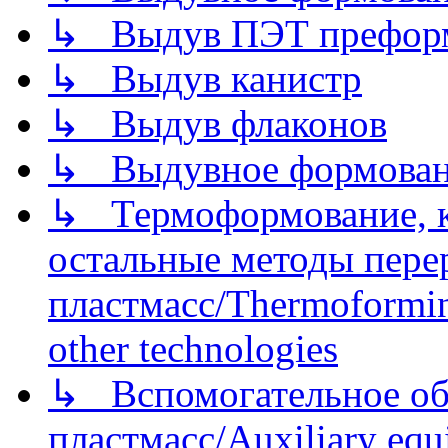
↳ Выдув ПЭТ префор
↳ Выдув канистр
↳ Выдув флаконов
↳ Выдувное формован
↳ Термоформование, ка
остальные методы пере
пластмасс/Thermoforming
other technologies
↳ Вспомогательное об
пластмасс/Auxiliary equi