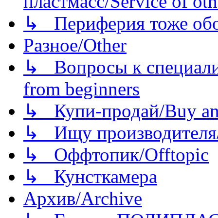
пластмасс/Service of oth
↳ Периферия тоже обору
Разное/Other
↳ Вопросы к специали
from beginners
↳ Купи-продай/Buy and
↳ Ищу производителя/
↳ Оффтопик/Offtopic
↳ Кунсткамера
Архив/Archive