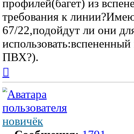
профилей(багет) из вспен
требования к линии?Име
67/22,подойдут ли они дл
использовать:вспененный
ПВХ?).
Вернуться
к
началу
новичёк