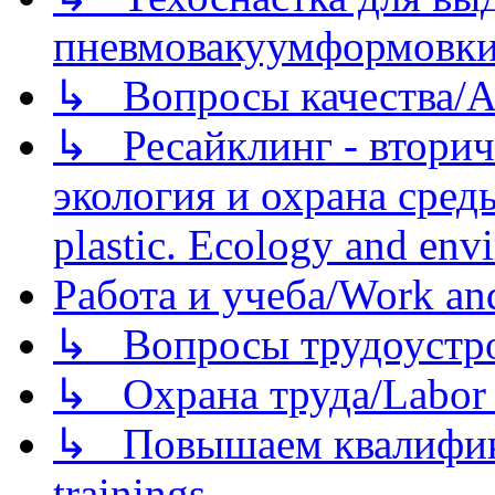
пневмовакуумформовк
↳ Вопросы качества/Abo
↳ Ресайклинг - вторич
экология и охрана среды/
plastic. Ecology and env
Работа и учеба/Work an
↳ Вопросы трудоустрой
↳ Охрана труда/Labor p
↳ Повышаем квалификац
trainings