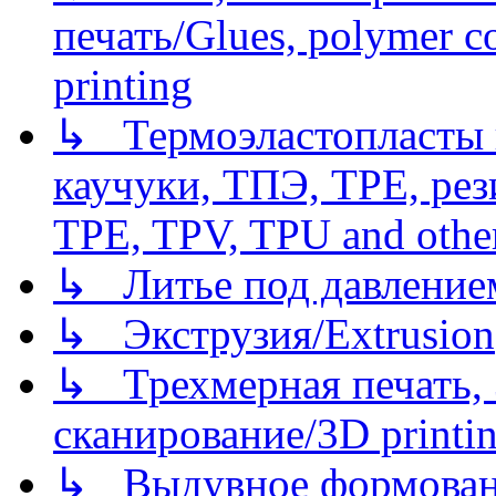
печать/Glues, polymer co
printing
↳ Термоэластопласты и
каучуки, ТПЭ, TPE, рез
TPE, TPV, TPU and other
↳ Литье под давлением/
↳ Экструзия/Extrusion
↳ Трехмерная печать,
сканирование/3D printin
↳ Выдувное формован