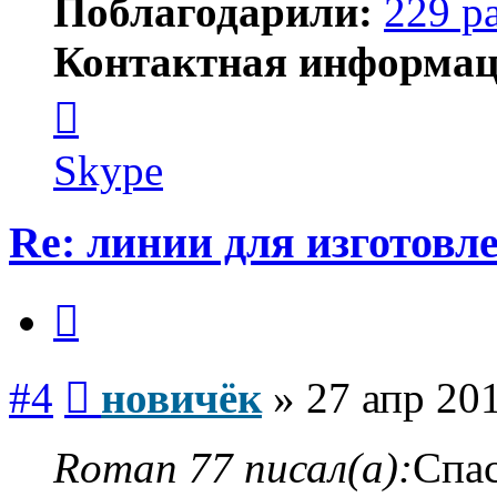
Поблагодарили:
229 р
Контактная информац
Контактная
информация
пользователя
новичёк
Skype
Re: линии для изготов
Цитата
Сообщение
#4
новичёк
»
27 апр 201
Roman 77 писал(а):
Спа