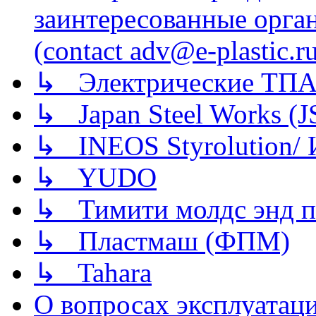
заинтересованные орга
(contact adv@e-plastic.r
↳ Электрические ТПА
↳ Japan Steel Works (
↳ INEOS Styrolution
↳ YUDO
↳ Тимити молдс энд п
↳ Пластмаш (ФПМ)
↳ Tahara
О вопросах эксплуатаци