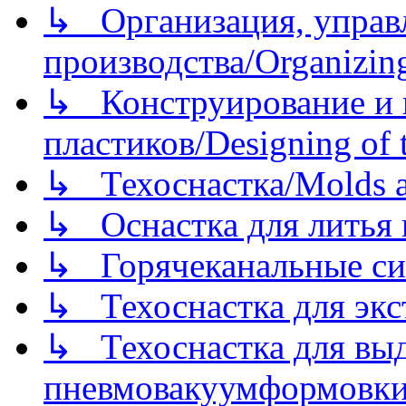
↳ Организация, управл
производства/Organizing
↳ Конструирование и п
пластиков/Designing of t
↳ Техоснастка/Molds a
↳ Оснастка для литья 
↳ Горячеканальные си
↳ Техоснастка для экс
↳ Техоснастка для вы
пневмовакуумформовк