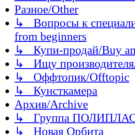
Разное/Other
↳ Вопросы к специали
from beginners
↳ Купи-продай/Buy and
↳ Ищу производителя/
↳ Оффтопик/Offtopic
↳ Кунсткамера
Архив/Archive
↳ Группа ПОЛИПЛА
↳ Новая Орбита