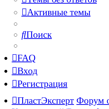
Активные темы
Поиск
FAQ
Вход
Регистрация
ПластЭксперт
Форум 