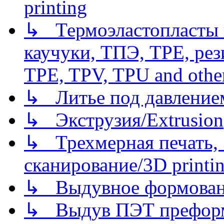
printing
↳ Термоэластопласты и
каучуки, ТПЭ, TPE, рез
TPE, TPV, TPU and other
↳ Литье под давлением/
↳ Экструзия/Extrusion
↳ Трехмерная печать,
сканирование/3D printin
↳ Выдувное формован
↳ Выдув ПЭТ префор