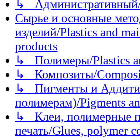
↳ Административный/
Сырье и основные мето
изделий/Plastics and mai
products
↳ Полимеры/Plastics a
↳ Композиты/Сomposite
↳ Пигменты и Аддитив
полимерам)/Pigments an
↳ Клеи, полимерные по
печать/Glues, polymer co