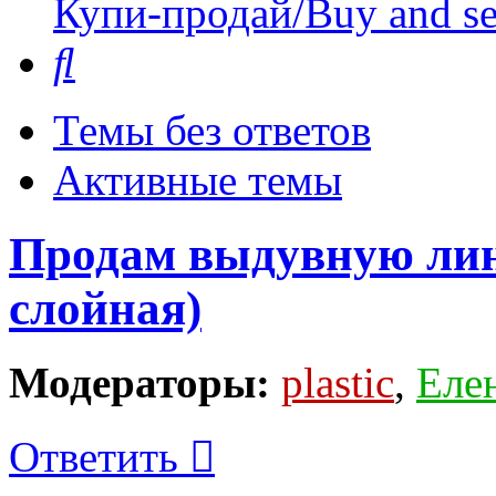
Купи-продай/Buy and se
Поиск
Темы без ответов
Активные темы
Продам выдувную лини
слойная)
Модераторы:
plastic
,
Еле
Ответить