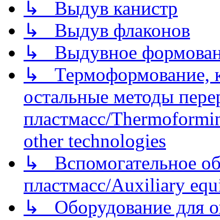
↳ Выдув канистр
↳ Выдув флаконов
↳ Выдувное формован
↳ Термоформование, ка
остальные методы пере
пластмасс/Thermoforming
other technologies
↳ Вспомогательное об
пластмасс/Auxiliary equi
↳ Оборудование для о