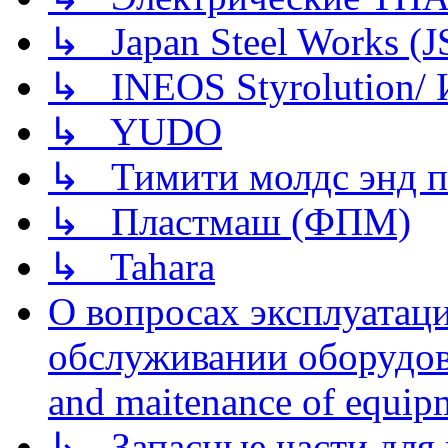
↳ Japan Steel Works (
↳ INEOS Styrolution
↳ YUDO
↳ Тимити молдс энд п
↳ Пластмаш (ФПМ)
↳ Tahara
О вопросах эксплуатаци
обслуживании оборудова
and maitenance of equip
↳ Запасные части для 