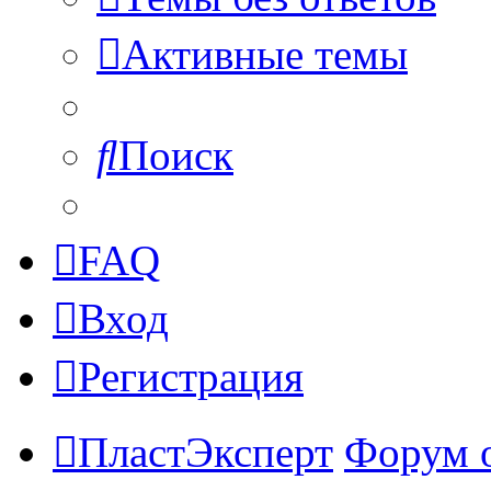
Активные темы
Поиск
FAQ
Вход
Регистрация
ПластЭксперт
Форум 