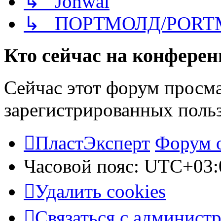
↳ Jonwai
↳ ПОРТМОЛД/PORT
Кто сейчас на конфере
Сейчас этот форум просма
зарегистрированных польз
ПластЭксперт
Форум 
Часовой пояс:
UTC+03:
Удалить cookies
Связаться с админист