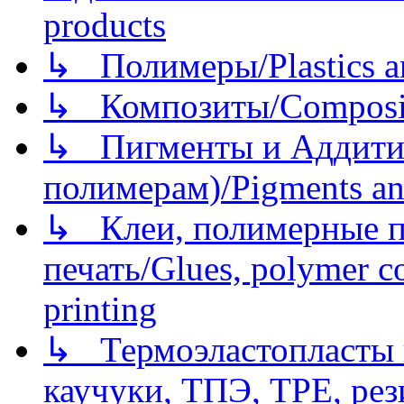
products
↳ Полимеры/Plastics a
↳ Композиты/Сomposite
↳ Пигменты и Аддитив
полимерам)/Pigments an
↳ Клеи, полимерные по
печать/Glues, polymer co
printing
↳ Термоэластопласты и
каучуки, ТПЭ, TPE, рез