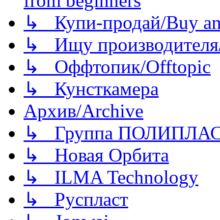
from beginners
↳ Купи-продай/Buy and
↳ Ищу производителя/
↳ Оффтопик/Offtopic
↳ Кунсткамера
Архив/Archive
↳ Группа ПОЛИПЛА
↳ Новая Орбита
↳ ILMA Technology
↳ Руспласт