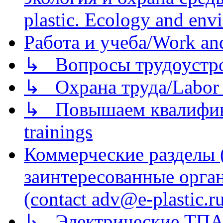
plastic. Ecology and env
Работа и учеба/Work an
↳ Вопросы трудоустрой
↳ Охрана труда/Labor p
↳ Повышаем квалификац
trainings
Коммерческие разделы 
заинтересованные орга
(contact adv@e-plastic.r
↳ Электрические ТПА