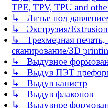
TPE, TPV, TPU and other
↳ Литье под давлением/
↳ Экструзия/Extrusion
↳ Трехмерная печать,
сканирование/3D printin
↳ Выдувное формован
↳ Выдув ПЭТ префор
↳ Выдув канистр
↳ Выдув флаконов
↳ Выдувное формован