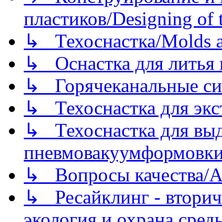
пластиков/Designing of t
↳ Техоснастка/Molds a
↳ Оснастка для литья 
↳ Горячеканальные си
↳ Техоснастка для экс
↳ Техоснастка для вы
пневмовакуумформовк
↳ Вопросы качества/Abo
↳ Ресайклинг - вторич
экология и охрана среды/