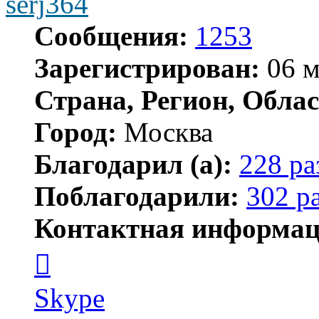
serj364
Сообщения:
1253
Зарегистрирован:
06 м
Страна, Регион, Облас
Город:
Москва
Благодарил (а):
228 ра
Поблагодарили:
302 р
Контактная информац
Контактная
информация
пользователя
serj364
Skype