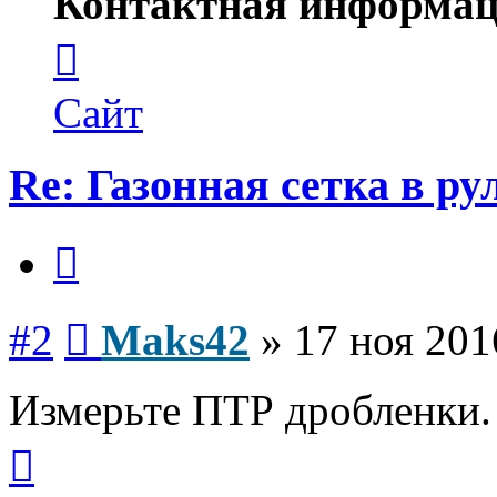
Контактная информац
Контактная
информация
пользователя
Maks42
Сайт
Re: Газонная сетка в ру
Цитата
Сообщение
#2
Maks42
»
17 ноя 201
Измерьте ПТР дробленки.
Вернуться
к
началу