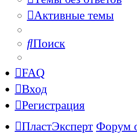
Активные темы
Поиск
FAQ
Вход
Регистрация
ПластЭксперт
Форум 