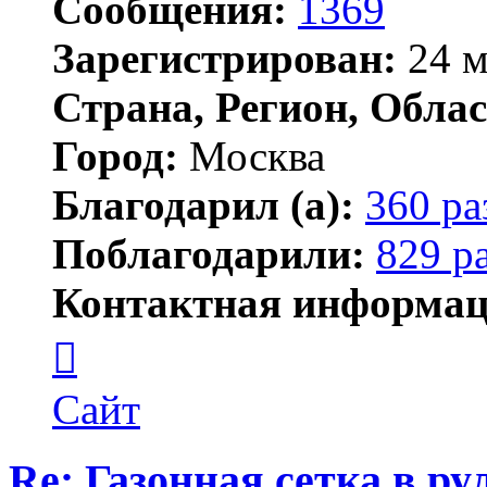
Сообщения:
1369
Зарегистрирован:
24 м
Страна, Регион, Облас
Город:
Москва
Благодарил (а):
360 ра
Поблагодарили:
829 р
Контактная информац
Контактная
информация
пользователя
Lawego
Сайт
Re: Газонная сетка в ру