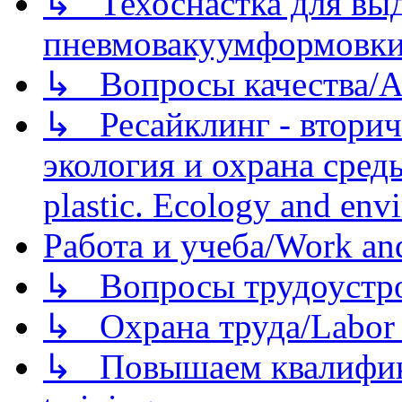
↳ Техоснастка для вы
пневмовакуумформовк
↳ Вопросы качества/Abo
↳ Ресайклинг - вторич
экология и охрана среды/
plastic. Ecology and env
Работа и учеба/Work an
↳ Вопросы трудоустрой
↳ Охрана труда/Labor p
↳ Повышаем квалификац