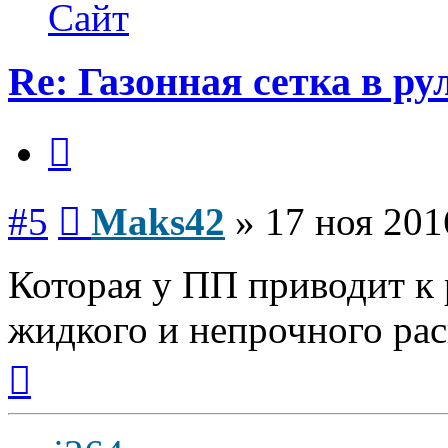
Maks42
Сайт
Re: Газонная сетка в ру
Цитата
Сообщение
#5
Maks42
»
17 ноя 201
Которая у ПП приводит к
жидкого и непрочного рас
Вернуться
к
началу