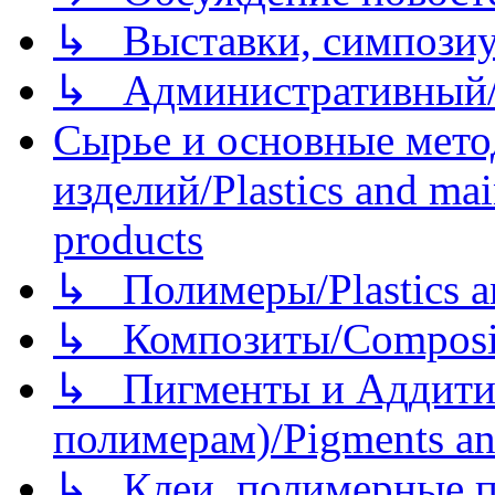
↳ Выставки, симпозиу
↳ Административный/
Сырье и основные мето
изделий/Plastics and mai
products
↳ Полимеры/Plastics a
↳ Композиты/Сomposite
↳ Пигменты и Аддитив
полимерам)/Pigments an
↳ Клеи, полимерные по