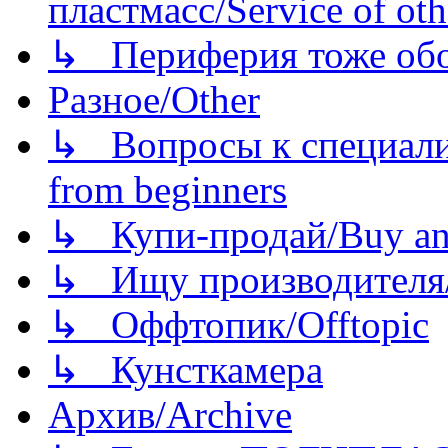
пластмасс/Service of oth
↳ Периферия тоже обору
Разное/Other
↳ Вопросы к специали
from beginners
↳ Купи-продай/Buy and
↳ Ищу производителя/
↳ Оффтопик/Offtopic
↳ Кунсткамера
Архив/Archive