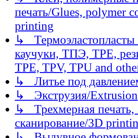
печать/Glues, polymer co
printing
↳ Термоэластопласты и
каучуки, ТПЭ, TPE, рез
TPE, TPV, TPU and other
↳ Литье под давлением/
↳ Экструзия/Extrusion
↳ Трехмерная печать,
сканирование/3D printin
↳ Выдувное формован