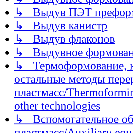
↳ Выдув ПЭТ префор
↳ Выдув канистр
↳ Выдув флаконов
↳ Выдувное формован
↳ Термоформование, ка
остальные методы пере
пластмасс/Thermoforming
other technologies
↳ Вспомогательное об
пластмасс/Auxiliary equi