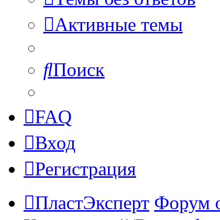
Активные темы
Поиск
FAQ
Вход
Регистрация
ПластЭксперт
Форум 