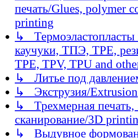
печать/Glues, polymer co
printing
↳ Термоэластопласты и
каучуки, ТПЭ, TPE, рез
TPE, TPV, TPU and other
↳ Литье под давлением/
↳ Экструзия/Extrusion
↳ Трехмерная печать,
сканирование/3D printin
↳ Выдувное формован