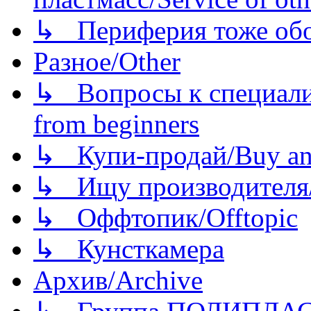
↳ Периферия тоже обору
Разное/Other
↳ Вопросы к специали
from beginners
↳ Купи-продай/Buy and
↳ Ищу производителя/
↳ Оффтопик/Offtopic
↳ Кунсткамера
Архив/Archive