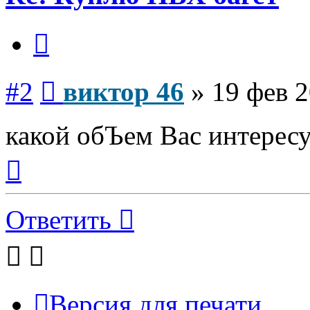
Цитата
Сообщение
#2
виктор 46
»
19 фев 2
какой обЪем Вас интересу
Вернуться
к
началу
Ответить
Версия для печати