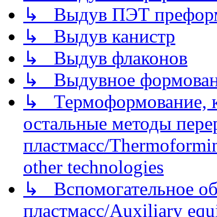
↳ Выдув ПЭТ префор
↳ Выдув канистр
↳ Выдув флаконов
↳ Выдувное формован
↳ Термоформование, ка
остальные методы пере
пластмасс/Thermoforming
other technologies
↳ Вспомогательное об
пластмасс/Auxiliary equi