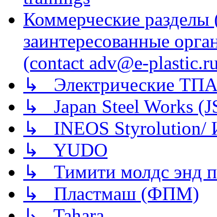
Коммерческие разделы 
заинтересованные орга
(contact adv@e-plastic.r
↳ Электрические ТПА
↳ Japan Steel Works (
↳ INEOS Styrolution
↳ YUDO
↳ Тимити молдс энд п
↳ Пластмаш (ФПМ)
↳ Tahara