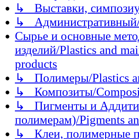
↳ Выставки, симпозиу
↳ Административный/
Сырье и основные мето
изделий/Plastics and mai
products
↳ Полимеры/Plastics a
↳ Композиты/Сomposite
↳ Пигменты и Аддитив
полимерам)/Pigments an
↳ Клеи, полимерные по