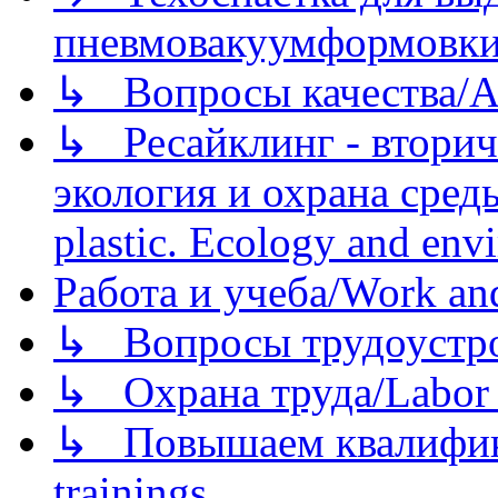
пневмовакуумформовк
↳ Вопросы качества/Abo
↳ Ресайклинг - вторич
экология и охрана среды/
plastic. Ecology and env
Работа и учеба/Work an
↳ Вопросы трудоустрой
↳ Охрана труда/Labor p
↳ Повышаем квалификац
trainings