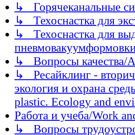
↳ Горячеканальные си
↳ Техоснастка для экс
↳ Техоснастка для вы
пневмовакуумформовк
↳ Вопросы качества/Abo
↳ Ресайклинг - вторич
экология и охрана среды/
plastic. Ecology and env
Работа и учеба/Work an
↳ Вопросы трудоустрой