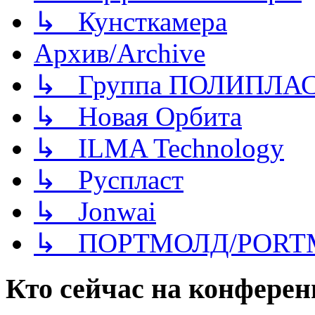
↳ Кунсткамера
Архив/Archive
↳ Группа ПОЛИПЛА
↳ Новая Орбита
↳ ILMA Technology
↳ Руспласт
↳ Jonwai
↳ ПОРТМОЛД/PORT
Кто сейчас на конфере