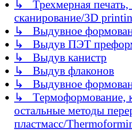
↳ Трехмерная печать,
сканирование/3D printin
↳ Выдувное формован
↳ Выдув ПЭТ префор
↳ Выдув канистр
↳ Выдув флаконов
↳ Выдувное формован
↳ Термоформование, ка
остальные методы пере
пластмасс/Thermoforming