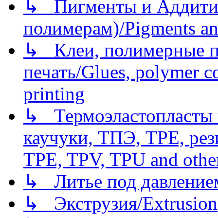
↳ Пигменты и Аддитив
полимерам)/Pigments an
↳ Клеи, полимерные по
печать/Glues, polymer co
printing
↳ Термоэластопласты и
каучуки, ТПЭ, TPE, рез
TPE, TPV, TPU and other
↳ Литье под давлением/
↳ Экструзия/Extrusion