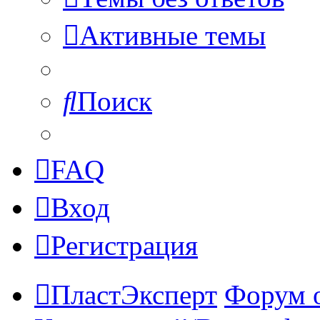
Активные темы
Поиск
FAQ
Вход
Регистрация
ПластЭксперт
Форум 