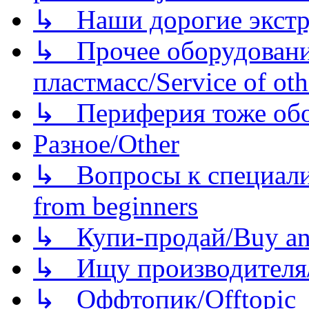
↳ Наши дорогие экстру
↳ Прочее оборудовани
пластмасс/Service of oth
↳ Периферия тоже обору
Разное/Other
↳ Вопросы к специали
from beginners
↳ Купи-продай/Buy and
↳ Ищу производителя/
↳ Оффтопик/Offtopic