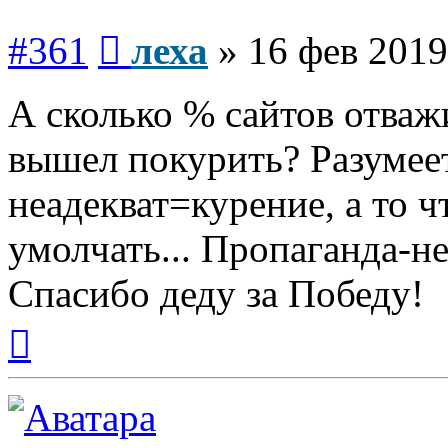
Сообщение
#361
леха
»
16 фев 2019
А сколько % сайтов отваж
вышел покурить? Разумее
неадекват=курение, а то ч
умолчать... Пропаганда-не
Спасибо деду за Победу!
Вернуться
к
началу