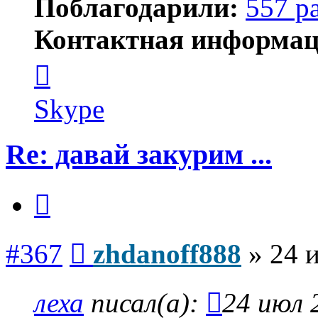
Поблагодарили:
557 р
Контактная информац
Контактная
информация
пользователя
zhdanoff888
Skype
Re: давай закурим ...
Цитата
Сообщение
#367
zhdanoff888
»
24 
леха
писал(а):
24 июл 