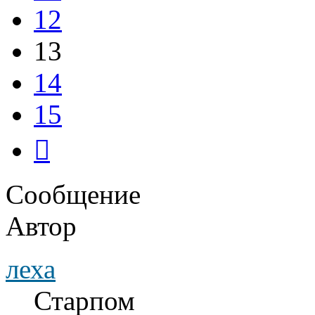
12
13
14
15
След.
Сообщение
Автор
леха
Старпом