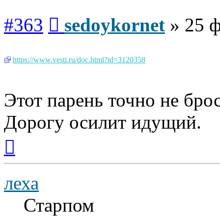
Сообщение
#363
sedoykornet
»
25 ф
https://www.vesti.ru/doc.html?id=3120358
Этот парень точно не брос
Дорогу осилит идущий.
Вернуться
к
началу
леха
Старпом