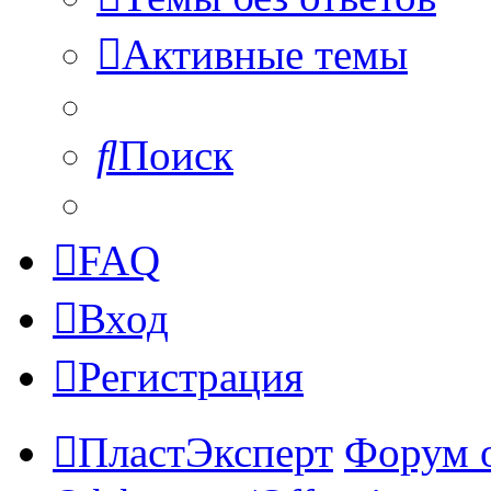
Активные темы
Поиск
FAQ
Вход
Регистрация
ПластЭксперт
Форум 