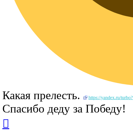
Какая прелесть.
https://yandex.ru/tur
Спасибо деду за Победу!
Вернуться
к
началу