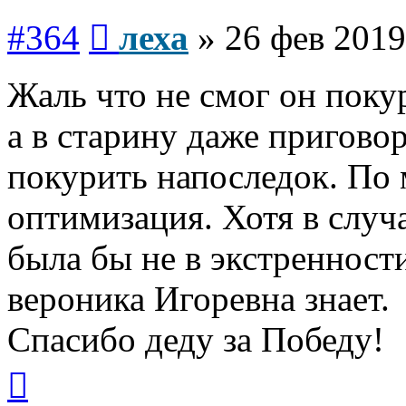
Сообщение
#364
леха
»
26 фев 2019
Жаль что не смог он покур
а в старину даже пригово
покурить напоследок. По м
оптимизация. Хотя в случ
была бы не в экстренности
вероника Игоревна знает.
Спасибо деду за Победу!
Вернуться
к
началу