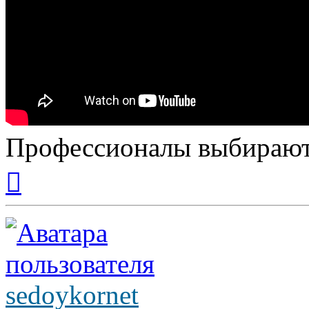
Профессионалы выбирают
Вернуться
к
началу
sedoykornet