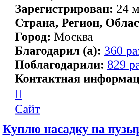
Зарегистрирован:
24 м
Страна, Регион, Облас
Город:
Москва
Благодарил (а):
360 ра
Поблагодарили:
829 р
Контактная информац
Контактная
информация
пользователя
Lawego
Сайт
Куплю насадку на пузы