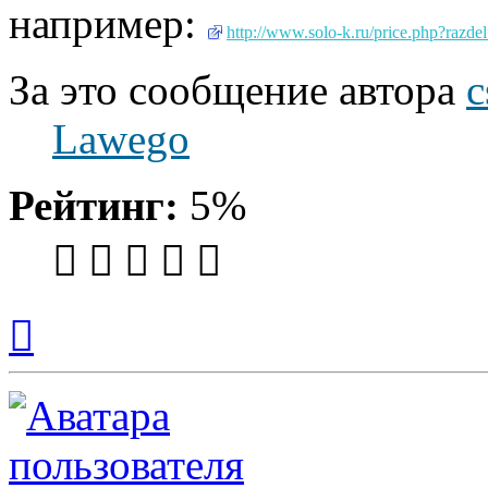
например:
http://www.solo-k.ru/price.php?razde
За это сообщение автора
c
Lawego
Рейтинг:
5%
Вернуться
к
началу