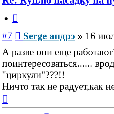
Re: Куплю насадку на п
Цитата
Сообщение
#7
Serge андрэ
»
16 июл
А разве они еще работают
поинтересоваться...... вр
"циркули"???!!
Ничто так не радует,как н
Вернуться
к
началу