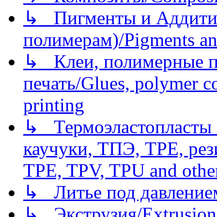
↳ Пигменты и Аддитив
полимерам)/Pigments an
↳ Клеи, полимерные по
печать/Glues, polymer co
printing
↳ Термоэластопласты и
каучуки, ТПЭ, TPE, рез
TPE, TPV, TPU and other
↳ Литье под давлением/
↳ Экструзия/Extrusion