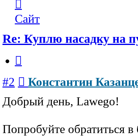
информация
пользователя
Константин
Сайт
Казанцев
Re: Куплю насадку на п
Цитата
Сообщение
#2
Константин Казанц
Добрый день, Lawego!
Попробуйте обратиться в