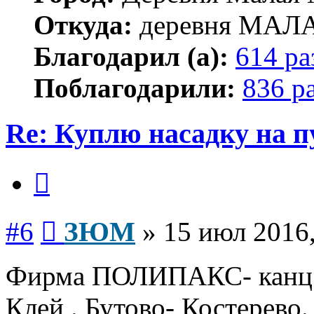
Откуда:
деревня МА
Благодарил (а):
614 ра
Поблагодарили:
836 р
Re: Куплю насадку на п
Цитата
Сообщение
#6
ЗЮМ
»
15 июл 2016,
Фирма ПОЛИПАКС- канц т
Клей . Бутово- Костерево.