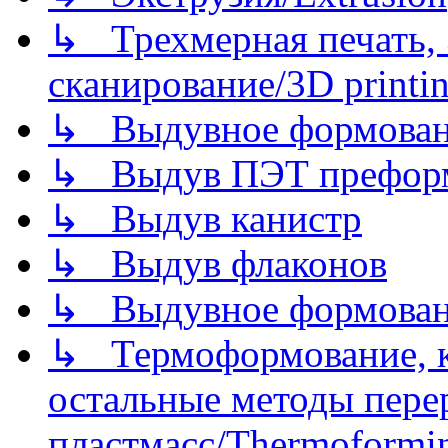
↳ Трехмерная печать,
сканирование/3D printin
↳ Выдувное формован
↳ Выдув ПЭТ префор
↳ Выдув канистр
↳ Выдув флаконов
↳ Выдувное формован
↳ Термоформование, ка
остальные методы пере
пластмасс/Thermoforming