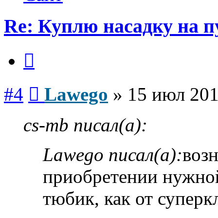
Re: Куплю насадку на п
Цитата
Сообщение
#4
Lawego
»
15 июл 201
cs-mb писал(а):
Lawego писал(а):
воз
приобретении нужной
тюбик, как от суперк