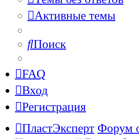
Активные темы
Поиск
FAQ
Вход
Регистрация
ПластЭксперт
Форум 