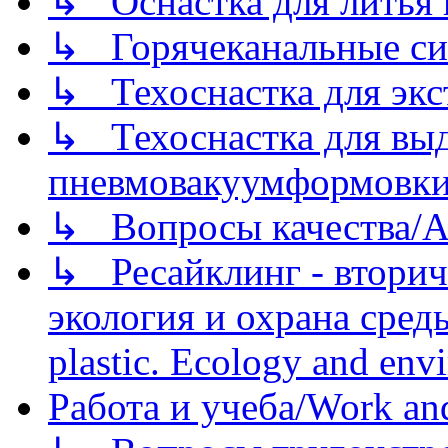
↳ Оснастка для литья 
↳ Горячеканальные си
↳ Техоснастка для экс
↳ Техоснастка для вы
пневмовакуумформовк
↳ Вопросы качества/Abo
↳ Ресайклинг - вторич
экология и охрана среды/
plastic. Ecology and env
Работа и учеба/Work an