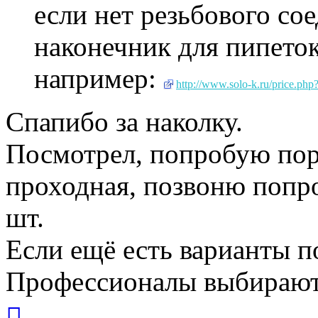
если нет резьбового со
наконечник для пипето
например:
http://www.solo-k.ru/price.php
Спапибо за наколку.
Посмотрел, попробую пора
проходная, позвоню попро
шт.
Если ещё есть варианты п
Профессионалы выбирают
Вернуться
к