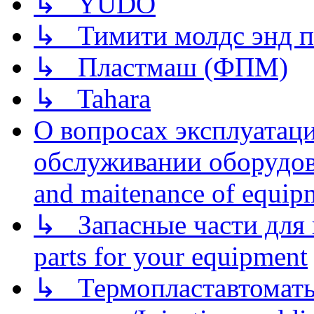
↳ YUDO
↳ Тимити молдс энд п
↳ Пластмаш (ФПМ)
↳ Tahara
О вопросах эксплуатаци
обслуживании оборудова
and maitenance of equip
↳ Запасные части для 
parts for your equipment
↳ Термопластавтоматы 