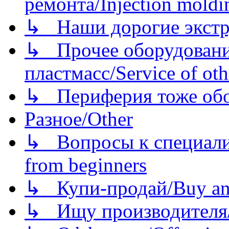
ремонта/Injection moldin
↳ Наши дорогие экстру
↳ Прочее оборудовани
пластмасс/Service of oth
↳ Периферия тоже обору
Разное/Other
↳ Вопросы к специали
from beginners
↳ Купи-продай/Buy and
↳ Ищу производителя/