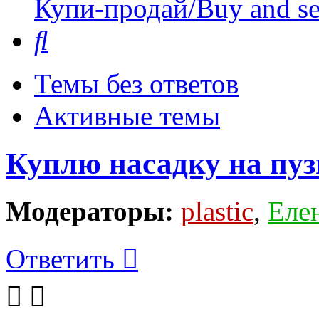
Купи-продай/Buy and se
Поиск
Темы без ответов
Активные темы
Куплю насадку на пуз
Модераторы:
plastic
,
Еле
Ответить