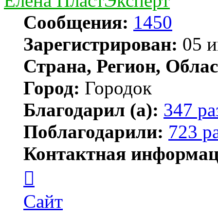
Елена ПластЭксперт
Сообщения:
1450
Зарегистрирован:
05 и
Страна, Регион, Облас
Город:
Городок
Благодарил (а):
347 ра
Поблагодарили:
723 р
Контактная информац
Контактная
информация
пользователя
Елена
Сайт
ПластЭксперт