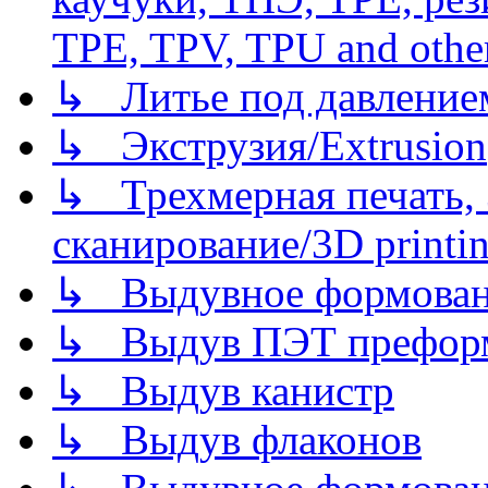
TPE, TPV, TPU and other
↳ Литье под давлением/
↳ Экструзия/Extrusion
↳ Трехмерная печать,
сканирование/3D printin
↳ Выдувное формован
↳ Выдув ПЭТ префор
↳ Выдув канистр
↳ Выдув флаконов