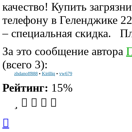
качество! Купить загрязн
телефону в Геленджике 22
– специальная скидка. П
За это сообщение автора
П
(всего 3):
zhdanoff888
•
Kirilliq
•
vw679
Рейтинг:
15%
Вернуться
к
началу