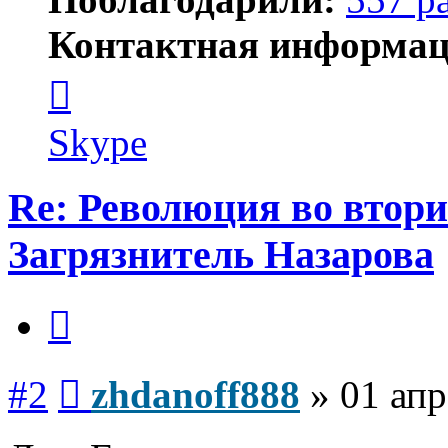
Контактная информац
Контактная
информация
пользователя
zhdanoff888
Skype
Re: Революция во втори
Загрязнитель Назарова
Цитата
Сообщение
#2
zhdanoff888
»
01 апр