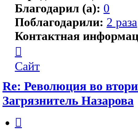
Благодарил (а):
0
Поблагодарили:
2 раза
Контактная информац
Контактная
информация
пользователя
Марекъ
Сайт
Re: Революция во втори
Загрязнитель Назарова
Цитата
Сообщение