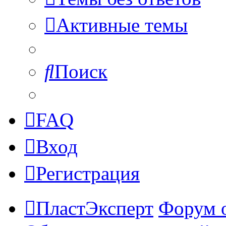
Активные темы
Поиск
FAQ
Вход
Регистрация
ПластЭксперт
Форум 