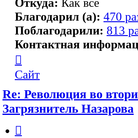
Откуда:
Как все
Благодарил (а):
470 ра
Поблагодарили:
813 р
Контактная информац
Контактная
информация
пользователя
ПластСтер
Сайт
Re: Революция во втори
Загрязнитель Назарова
Цитата