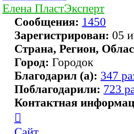
Елена ПластЭксперт
Сообщения:
1450
Зарегистрирован:
05 и
Страна, Регион, Облас
Город:
Городок
Благодарил (а):
347 ра
Поблагодарили:
723 р
Контактная информац
Контактная
информация
пользователя
Елена
Сайт
ПластЭксперт