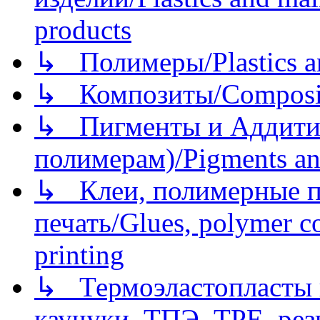
products
↳ Полимеры/Plastics a
↳ Композиты/Сomposite
↳ Пигменты и Аддитив
полимерам)/Pigments an
↳ Клеи, полимерные по
печать/Glues, polymer co
printing
↳ Термоэластопласты и
каучуки, ТПЭ, TPE, рез