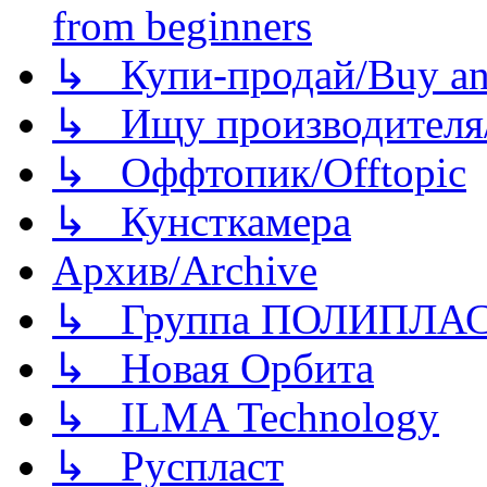
from beginners
↳ Купи-продай/Buy and
↳ Ищу производителя/
↳ Оффтопик/Offtopic
↳ Кунсткамера
Архив/Archive
↳ Группа ПОЛИПЛА
↳ Новая Орбита
↳ ILMA Technology
↳ Руспласт