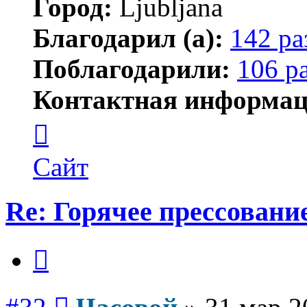
Город:
Ljubljana
Благодарил (а):
142 ра
Поблагодарили:
106 р
Контактная информац
Контактная
информация
пользователя
Часовой
Сайт
Re: Горячее прессование
Цитата
Сообщение