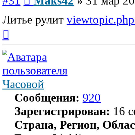
#31
Maks42
»
31 мар 20
Литье рулит
viewtopic.ph
Вернуться
к
началу
Часовой
Сообщения:
920
Зарегистрирован:
16 с
Страна, Регион, Облас