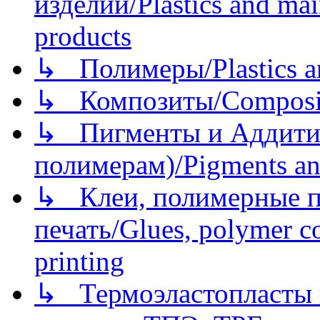
изделий/Plastics and mai
products
↳ Полимеры/Plastics a
↳ Композиты/Сomposite
↳ Пигменты и Аддитив
полимерам)/Pigments an
↳ Клеи, полимерные по
печать/Glues, polymer co
printing
↳ Термоэластопласты и