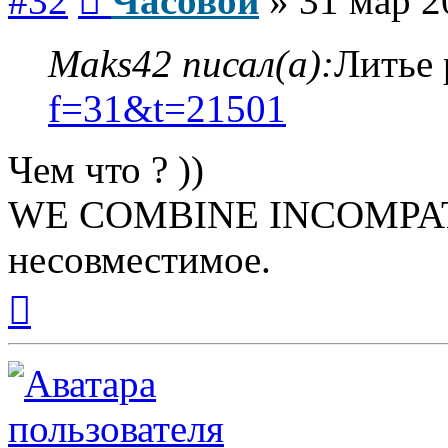
#32
Часовой
»
31 мар 2
Maks42 писал(а):
Литье
f=31&t=21501
Чем что ? ))
WE COMBINE INCOMPAT
несовместимое.
Вернуться
к
началу