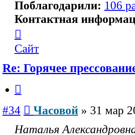
Поблагодарили:
106 р
Контактная информац
Контактная
информация
пользователя
Часовой
Сайт
Re: Горячее прессование
Цитата
Сообщение
#34
Часовой
»
31 мар 2
Наталья Александровна