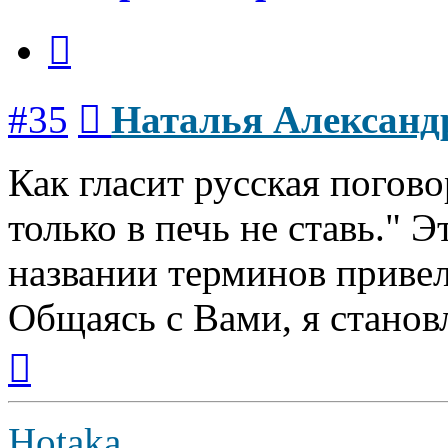
Цитата
Сообщение
#35
Наталья Александ
Как гласит русская погово
только в печь не ставь." Э
названии терминов приве
Общаясь с Вами, я станов
Вернуться
к
началу
Hotaka