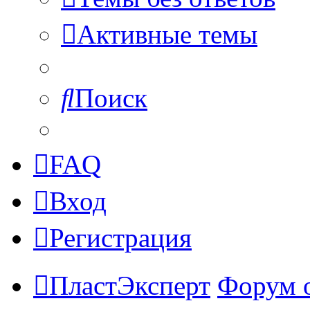
Активные темы
Поиск
FAQ
Вход
Регистрация
ПластЭксперт
Форум 