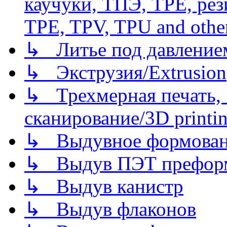
каучуки, ТПЭ, TPE, рез
TPE, TPV, TPU and other
↳ Литье под давлением/
↳ Экструзия/Extrusion
↳ Трехмерная печать,
сканирование/3D printin
↳ Выдувное формован
↳ Выдув ПЭТ префор
↳ Выдув канистр
↳ Выдув флаконов