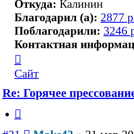
Откуда:
Калинин
Благодарил (а):
2877 р
Поблагодарили:
3246 
Контактная информац
Контактная
информация
пользователя
Maks42
Сайт
Re: Горячее прессование
Цитата
Сообщение