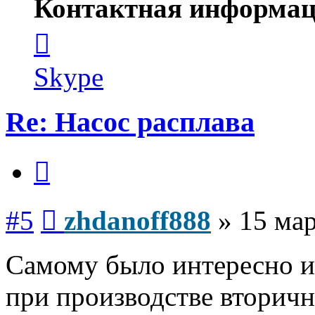
Контактная информац
Контактная
информация
пользователя
zhdanoff888
Skype
Re: Насос расплава
Цитата
Сообщение
#5
zhdanoff888
»
15 мар
Самому было интересно и
при производстве вторичн