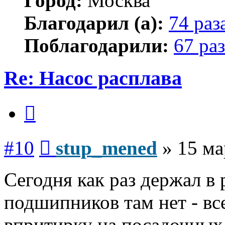
Город:
Москва
Благодарил (а):
74 раз
Поблагодарили:
67 раз
Re: Насос расплава
Цитата
Сообщение
#10
stup_mened
»
15 ма
Сегодня как раз держал в 
подшипников там нет - в
впритирку на посадочных 