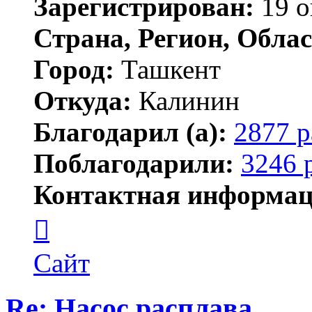
Зарегистрирован:
19 о
Страна, Регион, Облас
Город:
Ташкент
Откуда:
Калинин
Благодарил (а):
2877 р
Поблагодарили:
3246 
Контактная информац
Контактная
информация
пользователя
Maks42
Сайт
Re: Насос расплава