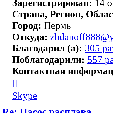
Зарегистрирован:
14 о
Страна, Регион, Облас
Город:
Пермь
Откуда:
zhdanoff888@y
Благодарил (а):
305 ра
Поблагодарили:
557 р
Контактная информац
Контактная
информация
пользователя
zhdanoff888
Skype
Re: Насос расплава