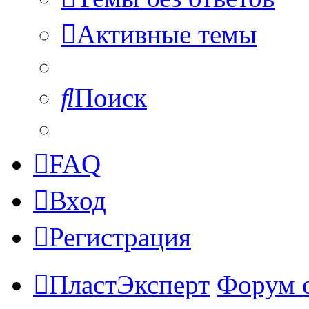
Активные темы
Поиск
FAQ
Вход
Регистрация
ПластЭксперт
Форум 