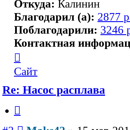
Откуда:
Калинин
Благодарил (а):
2877 р
Поблагодарили:
3246 
Контактная информац
Контактная
информация
пользователя
Maks42
Сайт
Re: Насос расплава
Цитата
Сообщение