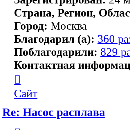
Страна, Регион, Облас
Город:
Москва
Благодарил (а):
360 ра
Поблагодарили:
829 р
Контактная информац
Контактная
информация
пользователя
Lawego
Сайт
Re: Насос расплава
Цитата