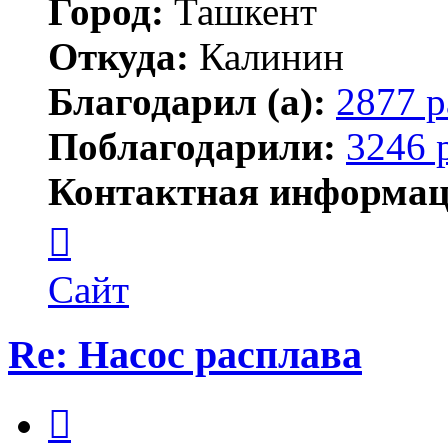
Город:
Ташкент
Откуда:
Калинин
Благодарил (а):
2877 р
Поблагодарили:
3246 
Контактная информац
Контактная
информация
пользователя
Maks42
Сайт
Re: Насос расплава
Цитата