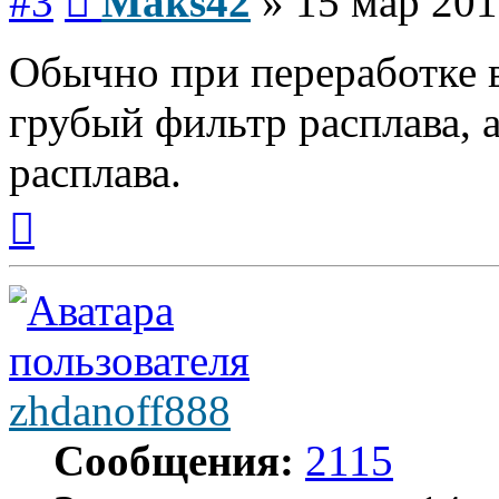
#3
Maks42
»
15 мар 201
Обычно при переработке в
грубый фильтр расплава, 
расплава.
Вернуться
к
началу
zhdanoff888
Сообщения:
2115