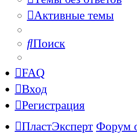
Активные темы
Поиск
FAQ
Вход
Регистрация
ПластЭксперт
Форум 