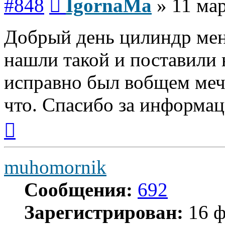
#848
IgornaMa
»
11 мар
Добрый день цилиндр меня
нашли такой и поставили 
исправно был вобщем меч
что. Спасибо за информа
Вернуться
к
началу
muhomornik
Сообщения:
692
Зарегистрирован:
16 ф