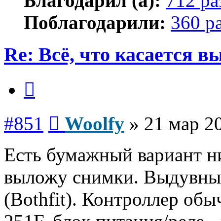
Благодарил (а):
712 ра
Поблагодарили:
360 р
Re: Всё, что касается 
Цитата
Сообщение
#851
Woolfy
»
21 мар 2
Есть бумажный вариант ни
выложу снимки. Выдувны
(Bothfit). Контроллер об