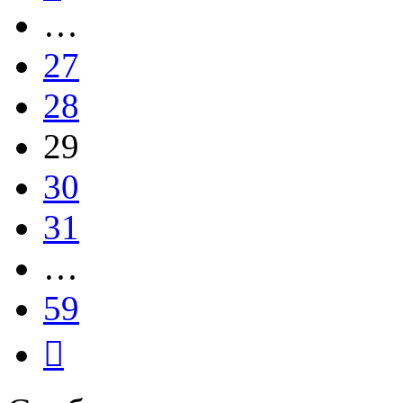
…
27
28
29
30
31
…
59
След.