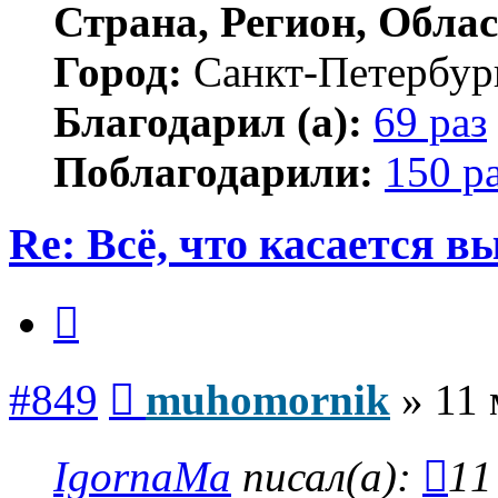
Страна, Регион, Облас
Город:
Санкт-Петербур
Благодарил (а):
69 раз
Поблагодарили:
150 р
Re: Всё, что касается 
Цитата
Сообщение
#849
muhomornik
»
11 
IgornaMa
писал(а):
11