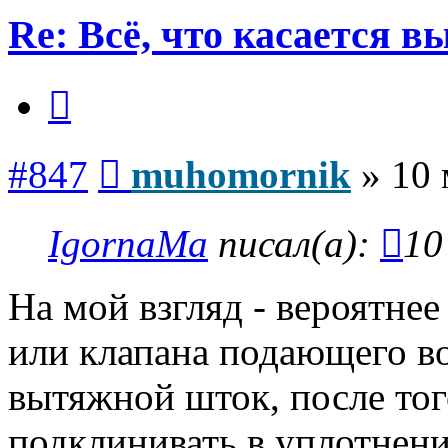
Re: Всё, что касается 
Цитата
Сообщение
#847
muhomornik
»
10 
IgornaMa
писал(а):
10
На мой взгляд - вероятне
или клапана подающего во
вытяжной шток, после тог
подклинивать в уплотнени