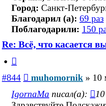
Город:
Санкт-Петербур
Благодарил (а):
69 раз
Поблагодарили:
150 р
Re: Всё, что касается 
Цитата
Сообщение
#844
muhomornik
»
10 
IgornaMa
писал(а):
10
Здравствуйте Подскажи