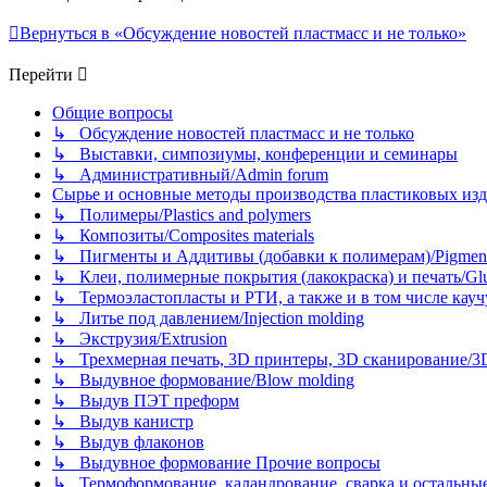
Вернуться в «Обсуждение новостей пластмасс и не только»
Перейти
Общие вопросы
↳ Обсуждение новостей пластмасс и не только
↳ Выставки, симпозиумы, конференции и семинары
↳ Административный/Admin forum
Сырье и основные методы производства пластиковых изделий/
↳ Полимеры/Plastics and polymers
↳ Композиты/Сomposites materials
↳ Пигменты и Аддитивы (добавки к полимерам)/Pigments
↳ Клеи, полимерные покрытия (лакокраска) и печать/Glues, 
↳ Термоэластопласты и РТИ, а также и в том числе каучук
↳ Литье под давлением/Injection molding
↳ Экструзия/Extrusion
↳ Трехмерная печать, 3D принтеры, 3D сканирование/3D pr
↳ Выдувное формование/Blow molding
↳ Выдув ПЭТ преформ
↳ Выдув канистр
↳ Выдув флаконов
↳ Выдувное формование Прочие вопросы
↳ Термоформование, каландрование, сварка и остальные ме