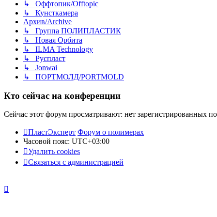
↳ Оффтопик/Offtopic
↳ Кунсткамера
Архив/Archive
↳ Группа ПОЛИПЛАСТИК
↳ Новая Орбита
↳ ILMA Technology
↳ Руспласт
↳ Jonwai
↳ ПОРТМОЛД/PORTMOLD
Кто сейчас на конференции
Сейчас этот форум просматривают: нет зарегистрированных пол
ПластЭксперт
Форум о полимерах
Часовой пояс:
UTC+03:00
Удалить cookies
Связаться с администрацией