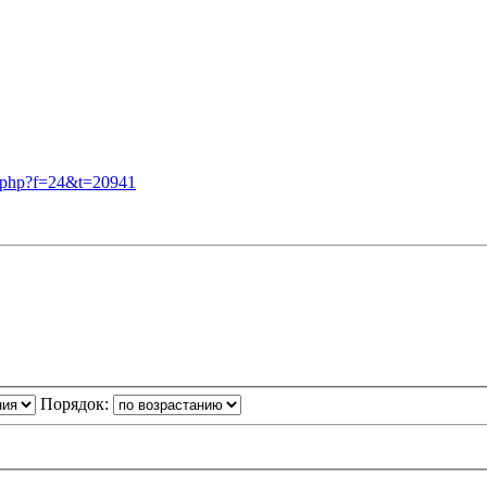
.php?f=24&t=20941
Порядок: