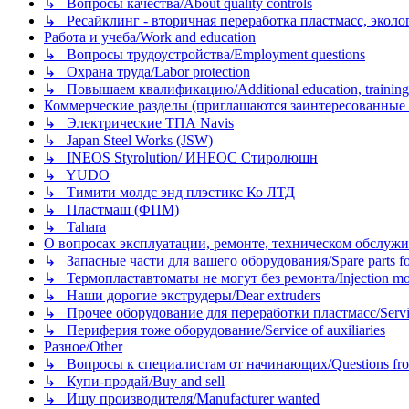
↳ Вопросы качества/About quality controls
↳ Ресайклинг - вторичная переработка пластмасс, экология и
Работа и учеба/Work and education
↳ Вопросы трудоустройства/Employment questions
↳ Охрана труда/Labor protection
↳ Повышаем квалификацию/Additional education, training
Коммерческие разделы (приглашаются заинтересованные орг
↳ Электрические ТПА Navis
↳ Japan Steel Works (JSW)
↳ INEOS Styrolution/ ИНЕОС Стиролюшн
↳ YUDO
↳ Тимити молдс энд плэстикс Ко ЛТД
↳ Пластмаш (ФПМ)
↳ Tahara
О вопросах эксплуатации, ремонте, техническом обслужива
↳ Запасные части для вашего оборудования/Spare parts fo
↳ Термопластавтоматы не могут без ремонта/Injection mold
↳ Наши дорогие экструдеры/Dear extruders
↳ Прочее оборудование для переработки пластмасс/Service o
↳ Периферия тоже оборудование/Service of auxiliaries
Разное/Other
↳ Вопросы к специалистам от начинающих/Questions fro
↳ Купи-продай/Buy and sell
↳ Ищу производителя/Manufacturer wanted