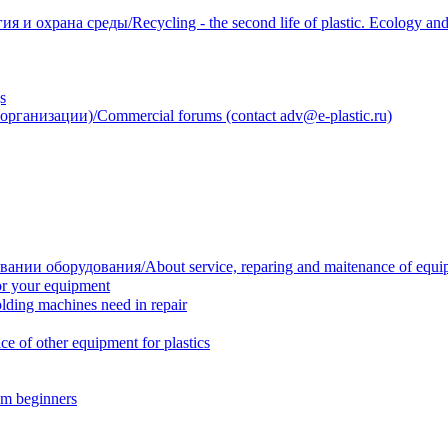
 охрана среды/Recycling - the second life of plastic. Ecology and 
s
анизации)/Commercial forums (contact adv@e-plastic.ru)
нии оборудования/About service, reparing and maitenance of equi
r your equipment
ing machines need in repair
f other equipment for plastics
m beginners