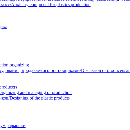
/Auxiliary equipment for plastics production
рья
ion organizing
вания, продаваемого поставщиками/Discussion of producers and r
roducers
anizing and managing of production
/Designing of the plastic products
уумформовки