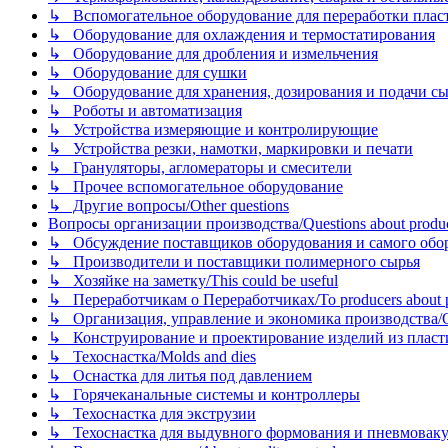
↳ Вспомогательное оборудование для переработки пластмасс
↳ Оборудование для охлаждения и термостатирования
↳ Оборудование для дробления и измельчения
↳ Оборудование для сушки
↳ Оборудование для хранения, дозирования и подачи сы
↳ Роботы и автоматизация
↳ Устройства измеряющие и контролирующие
↳ Устройства резки, намотки, маркировки и печати
↳ Грануляторы, агломераторы и смесители
↳ Прочее вспомогательное оборудование
↳ Другие вопросы/Other questions
Вопросы организации производства/Questions about product
↳ Обсуждение поставщиков оборудования и самого оборудо
↳ Производители и поставщики полимерного сырья
↳ Хозяйке на заметку/This could be useful
↳ Переработчикам о Переработчиках/To producers about p
↳ Организация, управление и экономика производства/Org
↳ Конструирование и проектирование изделий из пластиков
↳ Техоснастка/Molds and dies
↳ Оснастка для литья под давлением
↳ Горячеканальные системы и контроллеры
↳ Техоснастка для экструзии
↳ Техоснастка для выдувного формования и пневмовак