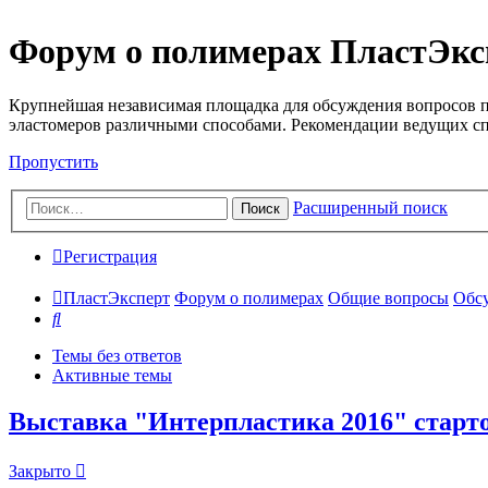
Форум о полимерах ПластЭкс
Крупнейшая независимая площадка для обсуждения вопросов п
эластомеров различными способами. Рекомендации ведущих с
Пропустить
Расширенный поиск
Поиск
Регистрация
ПластЭксперт
Форум о полимерах
Общие вопросы
Обсу
Поиск
Темы без ответов
Активные темы
Выставка "Интерпластика 2016" старто
Закрыто