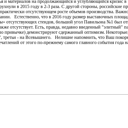
ья и материалов на продолжающийся и углубляющийся кризис в
ухнули в 2015 году в 2-3 раза. С другой стороны, российские п
и практически отсутствующем росте объемов производства. Важно
ании. Естественно, что в 2016 году размер выставочных площа
«дыры» отсутствующих стендов, большой угол Павильона №1 был о
3 также отсутствует. Есть, правда, недавно введенный "элитный"
по привычке) демонстрируют сдержанный оптимизм. Некоторые, 
, третьи - на Всевышнего. Нелишне напомнить, что Ваш покорны
ечатлений от этого по-прежнему самого главного события года н