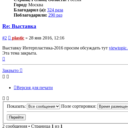
Город:
Москва
Благодарил (а):
324 раза
Поблагодарили:
290 раз
Re: Выставка
Сообщение
#2
plastic
»
28 янв 2016, 12:16
Выставку Интерпластика-2016 просим обсуждать тут
viewtopic
Эта тема закрыта.
Вернуться
к
началу
Закрыто
Версия для печати
Показать:
Поле сортировки:
2 сообщения • Страница
1
из
1