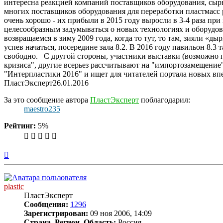
интересна реакцией компаний поставщиков оборудования, сыр
многих поставщиков оборудования для переработки пластмасс р
очень хорошо - их прибыли в 2015 году выросли в 3-4 раза пр
целесообразным задумываться о новых технологиях и оборудов
возвращаемся в зиму 2009 года, когда то тут, то там, зияли 
успев начаться, посередине зала 8.2. В 2016 году павильон 8.
свободно. С другой стороны, участники выставки (возможно 
кризиса", другие всерьез рассчитывают на "импортозамещение"
"Интерпластики 2016" и ищет для читателей портала новых вп
ПластЭксперт26.01.2016
За это сообщение автора
ПластЭксперт
поблагодарил:
maestro235
Рейтинг:
5%
Вернуться
к
началу
plastic
ПластЭксперт
Сообщения:
1296
Зарегистрирован:
09 ноя 2006, 14:09
Страна, Регион, Область:
Россия