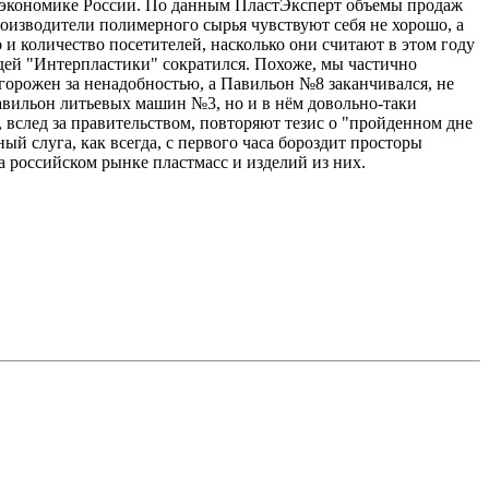
 экономике России. По данным ПластЭксперт объемы продаж
роизводители полимерного сырья чувствуют себя не хорошо, а
 и количество посетителей, насколько они считают в этом году
дей "Интерпластики" сократился. Похоже, мы частично
тгорожен за ненадобностью, а Павильон №8 заканчивался, не
 павильон литьевых машин №3, но и в нём довольно-таки
вслед за правительством, повторяют тезис о "пройденном дне
й слуга, как всегда, с первого часа бороздит просторы
а российском рынке пластмасс и изделий из них.