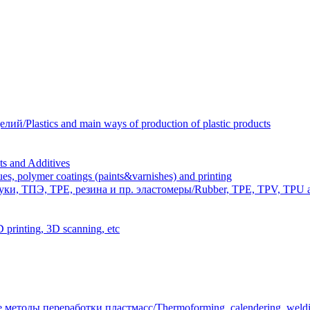
Plastics and main ways of production of plastic products
 and Additives
polymer coatings (paints&varnishes) and printing
и, ТПЭ, TPE, резина и пр. эластомеры/Rubber, TPE, TPV, TPU an
inting, 3D scanning, etc
тоды переработки пластмасс/Thermoforming, calendering, welding