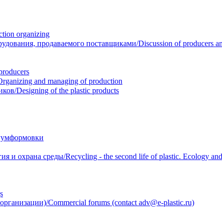
ion organizing
вания, продаваемого поставщиками/Discussion of producers and r
roducers
anizing and managing of production
/Designing of the plastic products
уумформовки
 охрана среды/Recycling - the second life of plastic. Ecology and 
s
анизации)/Commercial forums (contact adv@e-plastic.ru)