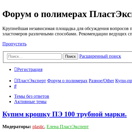
Форум о полимерах ПластЭкс
Крупнейшая независимая площадка для обсуждения вопросов п
эластомеров различными способами. Рекомендации ведущих с
Пропустить
Расширенный поиск
Поиск
Регистрация
ПластЭксперт
Форум о полимерах
Разное/Other
Купи-пр
Поиск
Темы без ответов
Активные темы
Купим крошку ПЭ 100 трубной марки.
Модераторы:
plastic
,
Елена ПластЭксперт