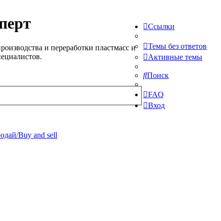
перт
Ссылки
Темы без ответов
роизводства и переработки пластмасс и
пециалистов.
Активные темы
Поиск
FAQ
Вход
одай/Buy and sell