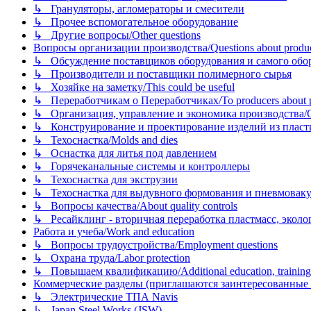
↳ Грануляторы, агломераторы и смесители
↳ Прочее вспомогательное оборудование
↳ Другие вопросы/Other questions
Вопросы организации производства/Questions about product
↳ Обсуждение поставщиков оборудования и самого оборудо
↳ Производители и поставщики полимерного сырья
↳ Хозяйке на заметку/This could be useful
↳ Переработчикам о Переработчиках/To producers about p
↳ Организация, управление и экономика производства/Org
↳ Конструирование и проектирование изделий из пластиков
↳ Техоснастка/Molds and dies
↳ Оснастка для литья под давлением
↳ Горячеканальные системы и контроллеры
↳ Техоснастка для экструзии
↳ Техоснастка для выдувного формования и пневмовак
↳ Вопросы качества/About quality controls
↳ Ресайклинг - вторичная переработка пластмасс, экология и
Работа и учеба/Work and education
↳ Вопросы трудоустройства/Employment questions
↳ Охрана труда/Labor protection
↳ Повышаем квалификацию/Additional education, training
Коммерческие разделы (приглашаются заинтересованные орг
↳ Электрические ТПА Navis
↳ Japan Steel Works (JSW)