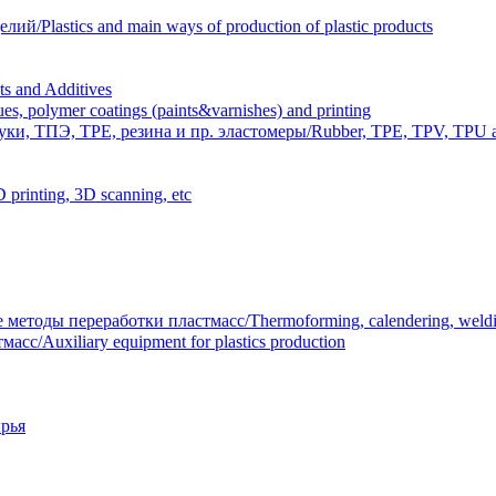
Plastics and main ways of production of plastic products
 and Additives
polymer coatings (paints&varnishes) and printing
и, ТПЭ, TPE, резина и пр. эластомеры/Rubber, TPE, TPV, TPU an
inting, 3D scanning, etc
тоды переработки пластмасс/Thermoforming, calendering, welding
/Auxiliary equipment for plastics production
рья