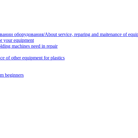
нии оборудования/About service, reparing and maitenance of equi
r your equipment
ing machines need in repair
f other equipment for plastics
m beginners