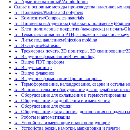
↳ Административный/Admin forum
Сырье и основные методы производства пластиковых изделий/
↳ Полимеры/Plastics and polymers
↳ Композиты/Сomposites materials
↳ Пигменты и Аддитивы (добавки к полимерам)/Pigments
↳ Клеи, полимерные покрытия (лакокраска) и печать/Glues, 
↳ Термоэластопласты и РТИ, а также и в том числе каучук
↳ Литье под давлением/Injection molding
↳ Экструзия/Extrusion
↳ Трехмерная печать, 3D принтеры, 3D сканирование/3D pr
↳ Выдувное формование/Blow molding
↳ Выдув ПЭТ преформ
↳ Выдув канистр
↳ Выдув флаконов
↳ Выдувное формование Прочие вопросы
↳ Термоформование, каландрование, сварка и остальные ме
↳ Вспомогательное оборудование для переработки пластмасс
↳ Оборудование для охлаждения и термостатирования
↳ Оборудование для дробления и измельчения
↳ Оборудование для сушки
↳ Оборудование для хранения, дозирования и подачи сы
↳ Роботы и автоматизация
↳ Устройства измеряющие и контролирующие
↳ Устройства резки, намотки, маркировки и печати