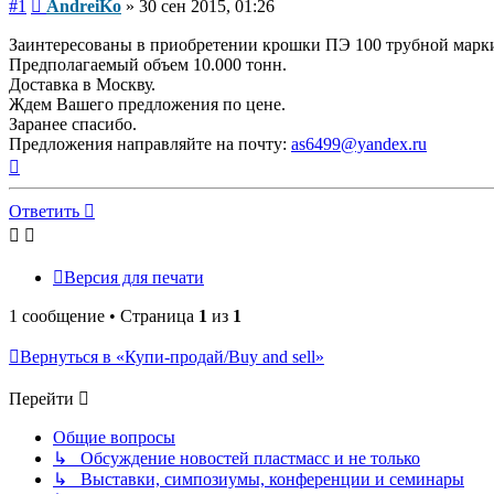
Сообщение
#1
AndreiKo
»
30 сен 2015, 01:26
Заинтересованы в приобретении крошки ПЭ 100 трубной марк
Предполагаемый объем 10.000 тонн.
Доставка в Москву.
Ждем Вашего предложения по цене.
Заранее спасибо.
Предложения направляйте на почту:
as6499@yandex.ru
Вернуться
к
началу
Ответить
Версия для печати
1 сообщение • Страница
1
из
1
Вернуться в «Купи-продай/Buy and sell»
Перейти
Общие вопросы
↳ Обсуждение новостей пластмасс и не только
↳ Выставки, симпозиумы, конференции и семинары