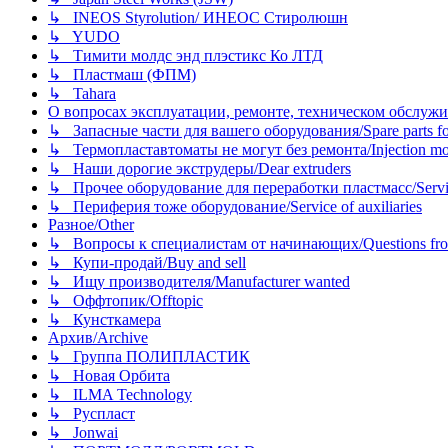
↳ INEOS Styrolution/ ИНЕОС Стиролюшн
↳ YUDO
↳ Тимити молдс энд плэстикс Ко ЛТД
↳ Пластмаш (ФПМ)
↳ Tahara
О вопросах эксплуатации, ремонте, техническом обслужива
↳ Запасные части для вашего оборудования/Spare parts fo
↳ Термопластавтоматы не могут без ремонта/Injection mold
↳ Наши дорогие экструдеры/Dear extruders
↳ Прочее оборудование для переработки пластмасс/Service o
↳ Периферия тоже оборудование/Service of auxiliaries
Разное/Other
↳ Вопросы к специалистам от начинающих/Questions fro
↳ Купи-продай/Buy and sell
↳ Ищу производителя/Manufacturer wanted
↳ Оффтопик/Offtopic
↳ Кунсткамера
Архив/Archive
↳ Группа ПОЛИПЛАСТИК
↳ Новая Орбита
↳ ILMA Technology
↳ Руспласт
↳ Jonwai