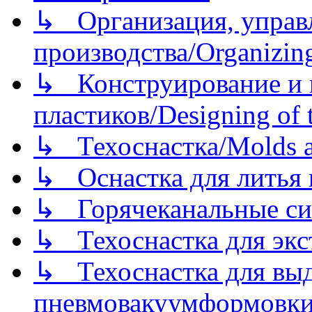
↳ Организация, управл
производства/Organizing
↳ Конструирование и п
пластиков/Designing of t
↳ Техоснастка/Molds a
↳ Оснастка для литья 
↳ Горячеканальные си
↳ Техоснастка для экс
↳ Техоснастка для вы
пневмовакуумформовк