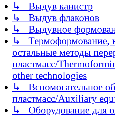
↳ Выдув канистр
↳ Выдув флаконов
↳ Выдувное формован
↳ Термоформование, ка
остальные методы пере
пластмасс/Thermoforming
other technologies
↳ Вспомогательное об
пластмасс/Auxiliary equi
↳ Оборудование для о