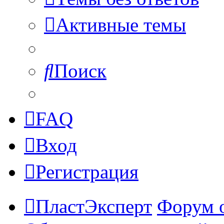
Активные темы
Поиск
FAQ
Вход
Регистрация
ПластЭксперт
Форум 