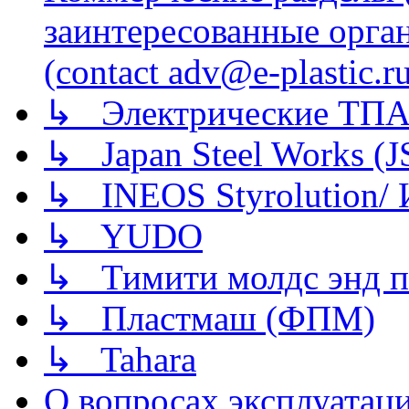
заинтересованные орга
(contact adv@e-plastic.r
↳ Электрические ТПА
↳ Japan Steel Works (
↳ INEOS Styrolution
↳ YUDO
↳ Тимити молдс энд п
↳ Пластмаш (ФПМ)
↳ Tahara
О вопросах эксплуатаци