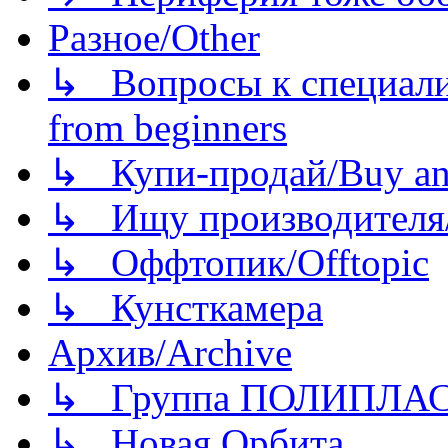
Разное/Other
↳ Вопросы к специали
from beginners
↳ Купи-продай/Buy and
↳ Ищу производителя/
↳ Оффтопик/Offtopic
↳ Кунсткамера
Архив/Archive
↳ Группа ПОЛИПЛА
↳ Новая Орбита