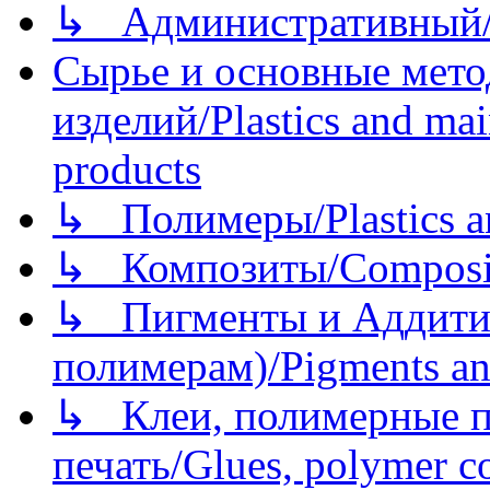
↳ Административный/
Сырье и основные мето
изделий/Plastics and mai
products
↳ Полимеры/Plastics a
↳ Композиты/Сomposite
↳ Пигменты и Аддитив
полимерам)/Pigments an
↳ Клеи, полимерные по
печать/Glues, polymer co