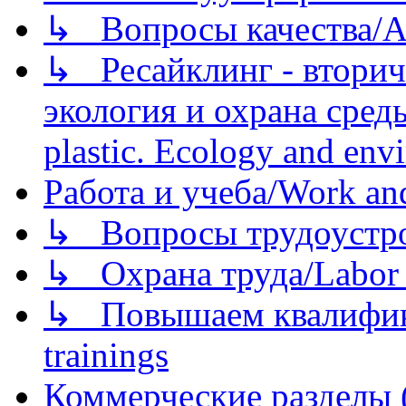
↳ Вопросы качества/Abo
↳ Ресайклинг - вторич
экология и охрана среды/
plastic. Ecology and env
Работа и учеба/Work an
↳ Вопросы трудоустрой
↳ Охрана труда/Labor p
↳ Повышаем квалификац
trainings
Коммерческие разделы 