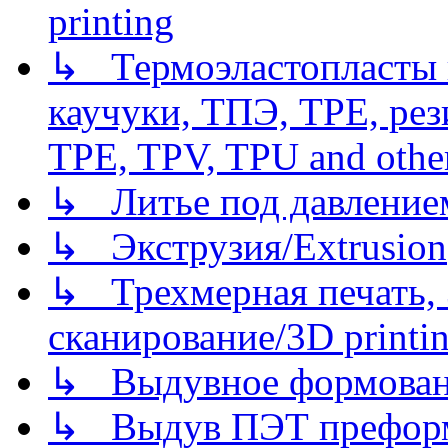
printing
↳ Термоэластопласты и
каучуки, ТПЭ, TPE, рез
TPE, TPV, TPU and other
↳ Литье под давлением/
↳ Экструзия/Extrusion
↳ Трехмерная печать,
сканирование/3D printin
↳ Выдувное формован
↳ Выдув ПЭТ префор