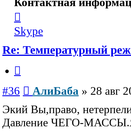
Контактная информац
Контактная
информация
пользователя
АлиБаба
Skype
Re: Температурный ре
Цитата
Сообщение
#36
АлиБаба
»
28 авг 2
Экий Вы,право, нетерпел
Давление ЧЕГО-МАССЫ.Я н