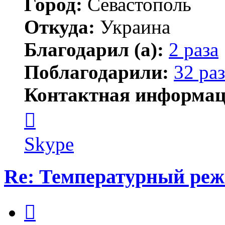
Город:
Севастополь
Откуда:
Украина
Благодарил (а):
2 раза
Поблагодарили:
32 раз
Контактная информац
Контактная
информация
пользователя
АлиБаба
Skype
Re: Температурный ре
Цитата