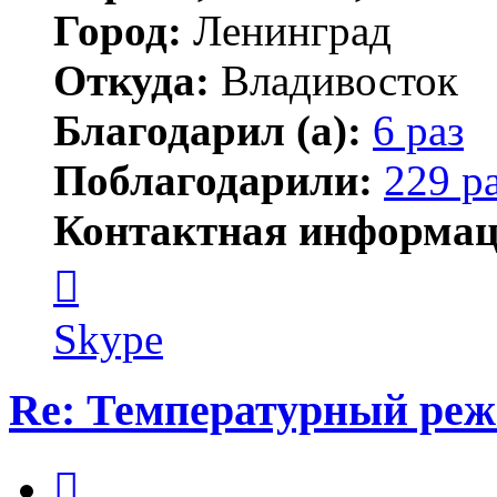
Город:
Ленинград
Откуда:
Владивосток
Благодарил (а):
6 раз
Поблагодарили:
229 р
Контактная информац
Контактная
информация
пользователя
новичёк
Skype
Re: Температурный ре
Цитата