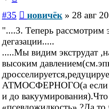
Сообщение
#35
новичёк
»
28 авг 20
"....3. Теперь рассмотрим
дегазации.....
.....Мы видим экструдат 
высоким давлением(см.эпю
дросселируется,редуцируе
АТМОСФЕРНОГО(а если по
и до вакуумирования).Что
«псевдожидкость».?Да то 