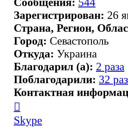
Сообщения:
544
Зарегистрирован:
26 я
Страна, Регион, Облас
Город:
Севастополь
Откуда:
Украина
Благодарил (а):
2 раза
Поблагодарили:
32 раз
Контактная информац
Контактная
информация
пользователя
АлиБаба
Skype