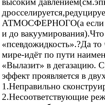
высоким давлением(см.эпю
дросселируется,редуцируе
АТМОСФЕРНОГО(а если по
и до вакуумирования).Что
«псевдожидкость».?Да то 
мире-идёт по пути наиме
«Вылазит» в дегазацию. 
эффект проявляется в дву
1.Неправильно сконструир
2.Несоответствующие реж