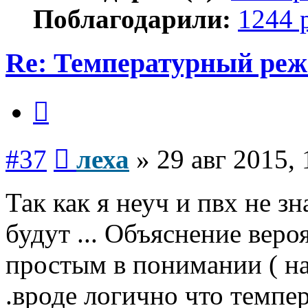
Поблагодарили:
1244 
Re: Температурный ре
Цитата
Сообщение
#37
леха
»
29 авг 2015, 
Так как я неуч и пвх не з
будут ... Объяснение вер
простым в понимании ( н
.вроде логично что темп