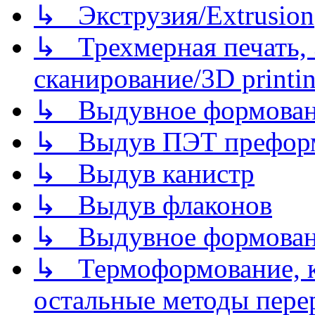
↳ Экструзия/Extrusion
↳ Трехмерная печать,
сканирование/3D printin
↳ Выдувное формован
↳ Выдув ПЭТ префор
↳ Выдув канистр
↳ Выдув флаконов
↳ Выдувное формован
↳ Термоформование, ка
остальные методы пере