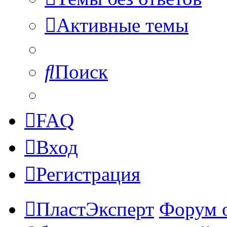
Активные темы
Поиск
FAQ
Вход
Регистрация
ПластЭксперт
Форум 