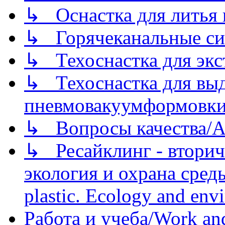
↳ Оснастка для литья 
↳ Горячеканальные си
↳ Техоснастка для экс
↳ Техоснастка для вы
пневмовакуумформовк
↳ Вопросы качества/Abo
↳ Ресайклинг - вторич
экология и охрана среды/
plastic. Ecology and env
Работа и учеба/Work an