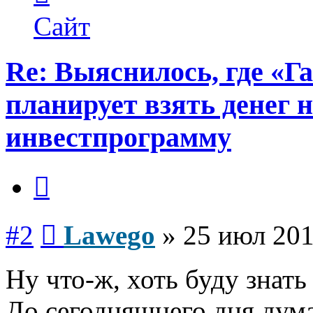
пользователя
Lawego
Сайт
Re: Выяснилось, где «Г
планирует взять денег 
инвестпрограмму
Цитата
Сообщение
#2
Lawego
»
25 июл 201
Ну что-ж, хоть буду знать
До сегодняшнего дня дума