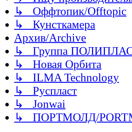
↳ Оффтопик/Offtopic
↳ Кунсткамера
Архив/Archive
↳ Группа ПОЛИПЛА
↳ Новая Орбита
↳ ILMA Technology
↳ Руспласт
↳ Jonwai
↳ ПОРТМОЛД/PORT