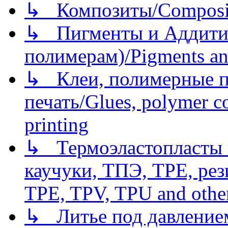
↳ Композиты/Сomposite
↳ Пигменты и Аддитив
полимерам)/Pigments an
↳ Клеи, полимерные по
печать/Glues, polymer co
printing
↳ Термоэластопласты и
каучуки, ТПЭ, TPE, рез
TPE, TPV, TPU and other
↳ Литье под давлением/