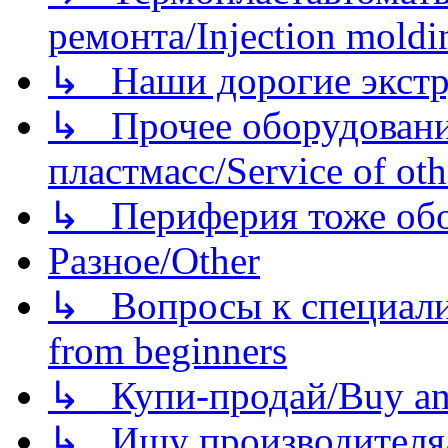
ремонта/Injection moldin
↳ Наши дорогие экстру
↳ Прочее оборудовани
пластмасс/Service of oth
↳ Периферия тоже обору
Разное/Other
↳ Вопросы к специали
from beginners
↳ Купи-продай/Buy and
↳ Ищу производителя/