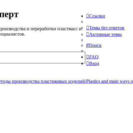
перт
Ссылки
Темы без ответов
роизводства и переработки пластмасс и
пециалистов.
Активные темы
Поиск
FAQ
Вход
ды производства пластиковых изделий/Plastics and main ways of pr