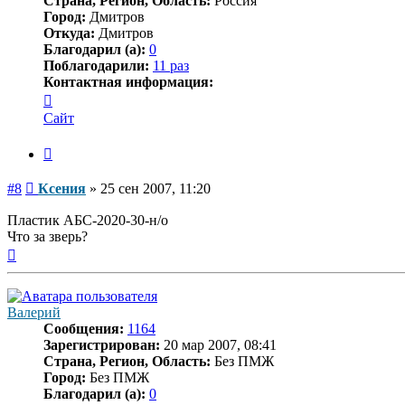
Страна, Регион, Область:
Россия
Город:
Дмитров
Откуда:
Дмитров
Благодарил (а):
0
Поблагодарили:
11 раз
Контактная информация:
Контактная
информация
Сайт
пользователя
Ксения
Цитата
Сообщение
#8
Ксения
»
25 сен 2007, 11:20
Пластик АБС-2020-30-н/о
Что за зверь?
Вернуться
к
началу
Валерий
Сообщения:
1164
Зарегистрирован:
20 мар 2007, 08:41
Страна, Регион, Область:
Без ПМЖ
Город:
Без ПМЖ
Благодарил (а):
0