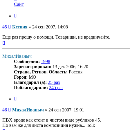
информация
Сайт
пользователя
Ксения
Цитата
Сообщение
#5
Ксения
»
24 сен 2007, 14:08
Еще раз прошу о помощи. Товарищи, не вредничайте.
Вернуться
к
началу
МихалИваныч
Сообщения:
1998
Зарегистрирован:
13 дек 2006, 16:20
Страна, Регион, Область:
Россия
Город:
МО
Благодарил (а):
25 раз
Поблагодарили:
245 раз
Цитата
Сообщение
#6
МихалИваныч
»
24 сен 2007, 19:01
ПВХ вроде как стоит в чистом виде рубликов 45.
Но вам же для листа композиция нужна... :roll: