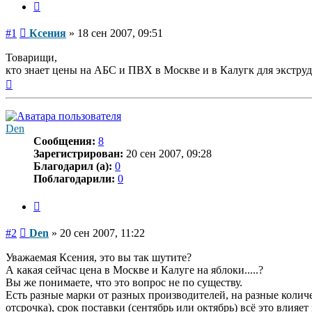
Цитата
Сообщение
#1
Ксения
»
18 сен 2007, 09:51
Товарищи,
кто знает цены на АБС и ПВХ в Москве и в Калугк для экструд
Вернуться
к
началу
Den
Сообщения:
8
Зарегистрирован:
20 сен 2007, 09:28
Благодарил (а):
0
Поблагодарили:
0
Цитата
Сообщение
#2
Den
»
20 сен 2007, 11:22
Уважаемая Ксения, это вы так шутите?
А какая сейчас цена в Москве и Калуге на яблоки.....?
Вы же понимаете, что это вопрос не по существу.
Есть разные марки от разных производителей, на разные количес
отсрочка), срок поставки (сентябрь или октябрь) всё это влияет