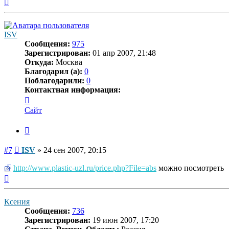
Вернуться
к
началу
ISV
Сообщения:
975
Зарегистрирован:
01 апр 2007, 21:48
Откуда:
Москва
Благодарил (а):
0
Поблагодарили:
0
Контактная информация:
Контактная
информация
Сайт
пользователя
ISV
Цитата
Сообщение
#7
ISV
»
24 сен 2007, 20:15
http://www.plastic-uzl.ru/price.php?File=abs
можно посмотреть
Вернуться
к
началу
Ксения
Сообщения:
736
Зарегистрирован:
19 июн 2007, 17:20