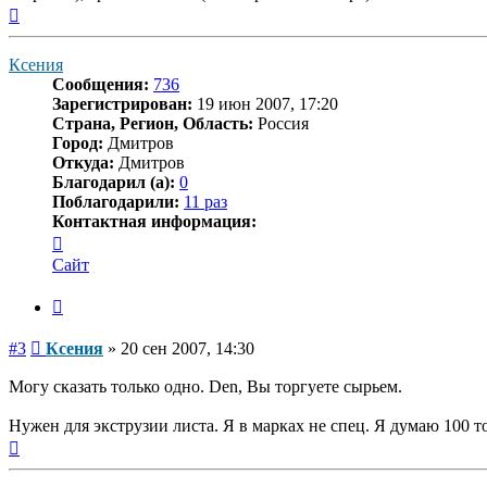
Вернуться
к
началу
Ксения
Сообщения:
736
Зарегистрирован:
19 июн 2007, 17:20
Страна, Регион, Область:
Россия
Город:
Дмитров
Откуда:
Дмитров
Благодарил (а):
0
Поблагодарили:
11 раз
Контактная информация:
Контактная
информация
Сайт
пользователя
Ксения
Цитата
Сообщение
#3
Ксения
»
20 сен 2007, 14:30
Могу сказать только одно. Den, Вы торгуете сырьем.
Нужен для экструзии листа. Я в марках не спец. Я думаю 100 т
Вернуться
к
началу