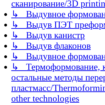
сканирование/3D printin
↳ Выдувное формован
↳ Выдув ПЭТ префор
↳ Выдув канистр
↳ Выдув флаконов
↳ Выдувное формован
↳ Термоформование, ка
остальные методы пере
пластмасс/Thermoforming
other technologies