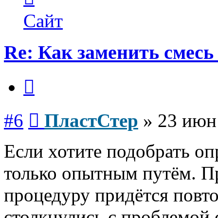
пользователя
ПластСтер
Сайт
Re: Как заменить смесь
Цитата
Сообщение
#6
ПластСтер
»
23 июн
Если хотите подобрать оп
только опытным путём. Пр
процедуру придётся повт
столкнулись с проблемой 