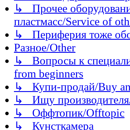
↳ Прочее оборудовани
пластмасс/Service of oth
↳ Периферия тоже обору
Разное/Other
↳ Вопросы к специали
from beginners
↳ Купи-продай/Buy and
↳ Ищу производителя/
↳ Оффтопик/Offtopic
↳ Кунсткамера