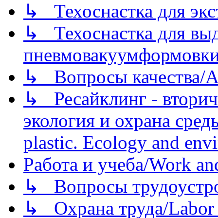
↳ Техоснастка для экс
↳ Техоснастка для вы
пневмовакуумформовк
↳ Вопросы качества/Abo
↳ Ресайклинг - вторич
экология и охрана среды/
plastic. Ecology and env
Работа и учеба/Work an
↳ Вопросы трудоустрой
↳ Охрана труда/Labor p