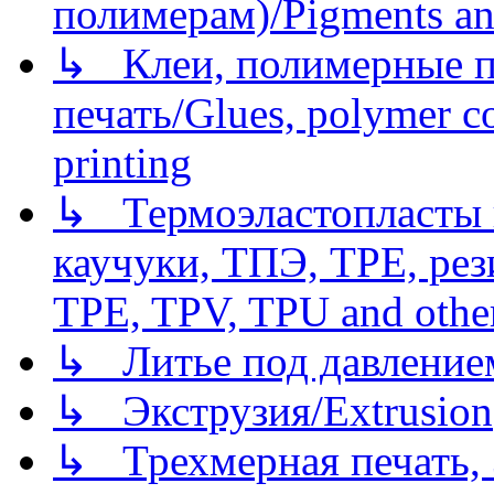
полимерам)/Pigments an
↳ Клеи, полимерные по
печать/Glues, polymer co
printing
↳ Термоэластопласты и
каучуки, ТПЭ, TPE, рез
TPE, TPV, TPU and other
↳ Литье под давлением/
↳ Экструзия/Extrusion
↳ Трехмерная печать,