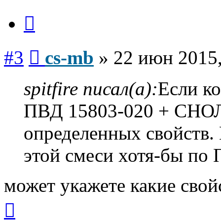
Цитата
Сообщение
#3
cs-mb
»
22 июн 2015,
spitfire писал(а):
Если к
ПВД 15803-020 + СНОЛ
определенных свойств.
этой смеси хотя-бы по
может укажете какие сво
Вернуться
к
началу