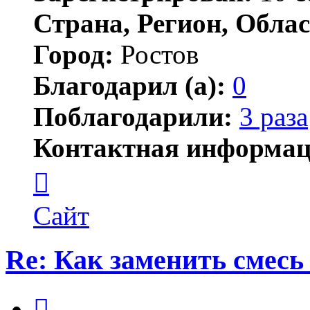
Страна, Регион, Облас
Город:
Ростов
Благодарил (а):
0
Поблагодарили:
3 раза
Контактная информац
Контактная
информация
пользователя
chemist-
Сайт
54
Re: Как заменить смесь
Цитата