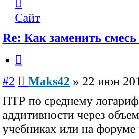
информация
пользователя
Maks42
Сайт
Re: Как заменить смесь
Цитата
Сообщение
#2
Maks42
»
22 июн 201
ПТР по среднему логариф
аддитивности через объем
учебниках или на форуме 
Вернуться