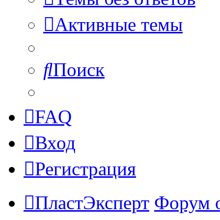
Активные темы
Поиск
FAQ
Вход
Регистрация
ПластЭксперт
Форум 