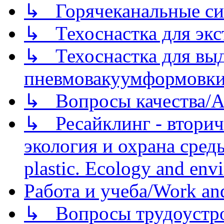
↳ Горячеканальные си
↳ Техоснастка для экс
↳ Техоснастка для вы
пневмовакуумформовк
↳ Вопросы качества/Abo
↳ Ресайклинг - вторич
экология и охрана среды/
plastic. Ecology and env
Работа и учеба/Work an
↳ Вопросы трудоустрой