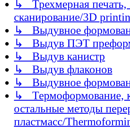
↳ Трехмерная печать,
сканирование/3D printin
↳ Выдувное формован
↳ Выдув ПЭТ префор
↳ Выдув канистр
↳ Выдув флаконов
↳ Выдувное формован
↳ Термоформование, ка
остальные методы пере
пластмасс/Thermoforming