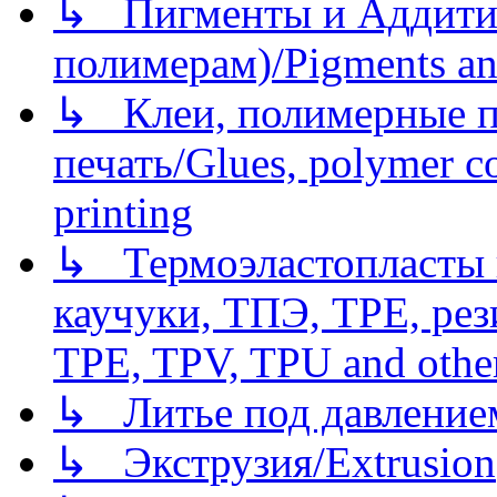
↳ Пигменты и Аддитив
полимерам)/Pigments an
↳ Клеи, полимерные по
печать/Glues, polymer co
printing
↳ Термоэластопласты и
каучуки, ТПЭ, TPE, рез
TPE, TPV, TPU and other
↳ Литье под давлением/
↳ Экструзия/Extrusion