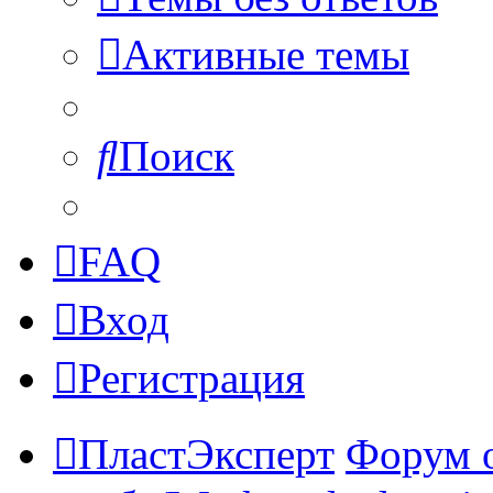
Активные темы
Поиск
FAQ
Вход
Регистрация
ПластЭксперт
Форум 