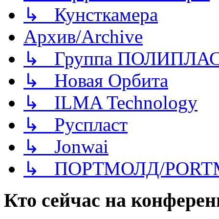
↳ Кунсткамера
Архив/Archive
↳ Группа ПОЛИПЛА
↳ Новая Орбита
↳ ILMA Technology
↳ Руспласт
↳ Jonwai
↳ ПОРТМОЛД/PORT
Кто сейчас на конфере