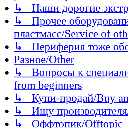
↳ Наши дорогие экстру
↳ Прочее оборудовани
пластмасс/Service of oth
↳ Периферия тоже обору
Разное/Other
↳ Вопросы к специали
from beginners
↳ Купи-продай/Buy and
↳ Ищу производителя/
↳ Оффтопик/Offtopic