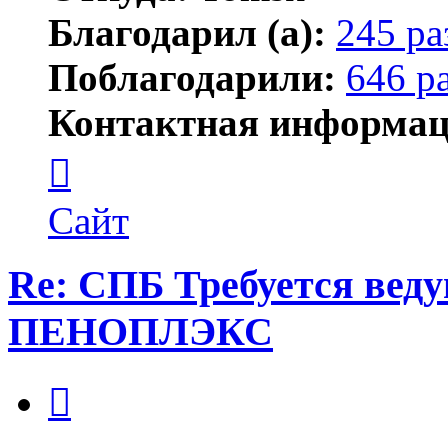
Благодарил (а):
245 ра
Поблагодарили:
646 р
Контактная информац
Контактная
информация
пользователя
Shadow
Сайт
Re: СПБ Требуется ве
ПЕНОПЛЭКС
Цитата