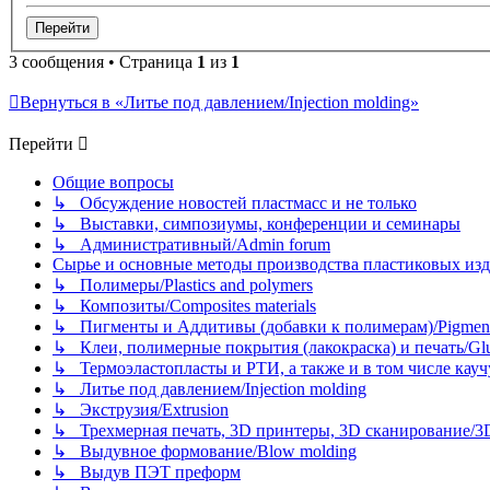
3 сообщения • Страница
1
из
1
Вернуться в «Литье под давлением/Injection molding»
Перейти
Общие вопросы
↳ Обсуждение новостей пластмасс и не только
↳ Выставки, симпозиумы, конференции и семинары
↳ Административный/Admin forum
Сырье и основные методы производства пластиковых изделий/
↳ Полимеры/Plastics and polymers
↳ Композиты/Сomposites materials
↳ Пигменты и Аддитивы (добавки к полимерам)/Pigments
↳ Клеи, полимерные покрытия (лакокраска) и печать/Glues, 
↳ Термоэластопласты и РТИ, а также и в том числе каучук
↳ Литье под давлением/Injection molding
↳ Экструзия/Extrusion
↳ Трехмерная печать, 3D принтеры, 3D сканирование/3D pr
↳ Выдувное формование/Blow molding
↳ Выдув ПЭТ преформ