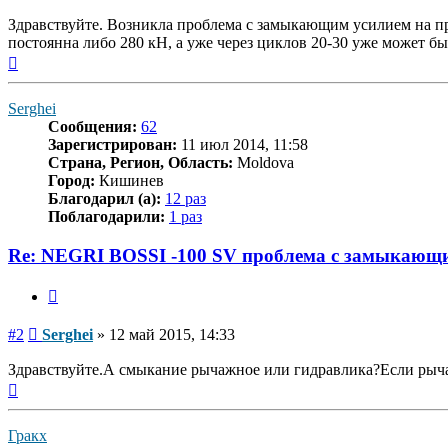
Здравствуйте. Возникла проблема с замыкающим усилием на пре
постоянна либо 280 кН, а уже через циклов 20-30 уже может б
Вернуться
к
началу
Serghei
Сообщения:
62
Зарегистрирован:
11 июл 2014, 11:58
Страна, Регион, Область:
Moldova
Город:
Кишинев
Благодарил (а):
12 раз
Поблагодарили:
1 раз
Re: NEGRI BOSSI -100 SV проблема с замыкающ
Цитата
Сообщение
#2
Serghei
»
12 май 2015, 14:33
Здравствуйте.А смыкание рычажное или гидравлика?Если рычаг
Вернуться
к
началу
Гракх