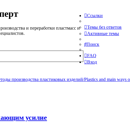
перт
Ссылки
Темы без ответов
роизводства и переработки пластмасс и
пециалистов.
Активные темы
Поиск
FAQ
Вход
ды производства пластиковых изделий/Plastics and main ways of pr
кающим усилие