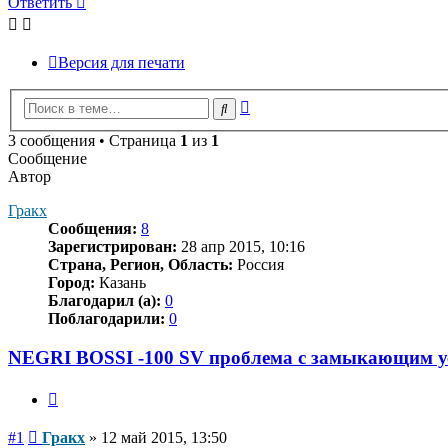
Ответить
Версия для печати
Расширенный
Поиск
поиск
3 сообщения • Страница
1
из
1
Сообщение
Автор
Гракх
Сообщения:
8
Зарегистрирован:
28 апр 2015, 10:16
Страна, Регион, Область:
Россия
Город:
Казань
Благодарил (а):
0
Поблагодарили:
0
NEGRI BOSSI -100 SV проблема с замыкающим у
Цитата
Сообщение
#1
Гракх
»
12 май 2015, 13:50