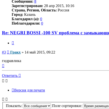
Сообщения:
8
Зарегистрирован:
28 апр 2015, 10:16
Страна, Регион, Область:
Россия
Город:
Казань
Благодарил (а):
0
Поблагодарили:
0
Re: NEGRI BOSSI -100 SV проблема с замыкающ
Цитата
Сообщение
#3
Гракх
»
14 май 2015, 09:22
гидравлика
Вернуться
к
началу
Ответить
Версия для печати
Показать:
Поле сортировки: