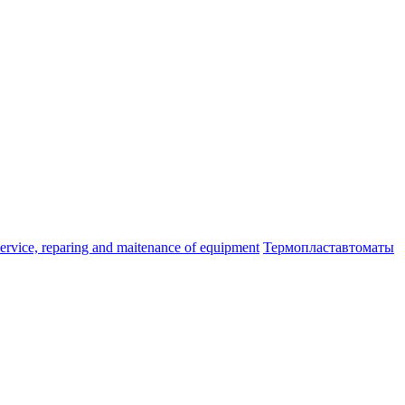
ice, reparing and maitenance of equipment
Термопластавтоматы