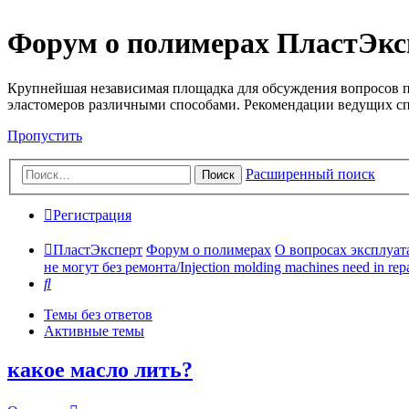
Форум о полимерах ПластЭкс
Крупнейшая независимая площадка для обсуждения вопросов п
эластомеров различными способами. Рекомендации ведущих с
Пропустить
Расширенный поиск
Поиск
Регистрация
ПластЭксперт
Форум о полимерах
О вопросах эксплуата
не могут без ремонта/Injection molding machines need in repa
Поиск
Темы без ответов
Активные темы
какое масло лить?