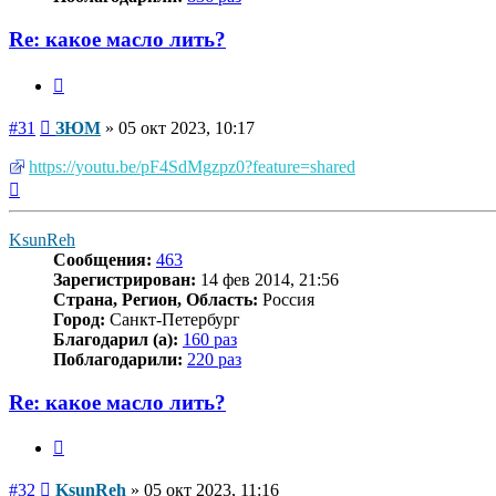
Re: какое масло лить?
Цитата
Сообщение
#31
ЗЮМ
»
05 окт 2023, 10:17
https://youtu.be/pF4SdMgzpz0?feature=shared
Вернуться
к
началу
KsunReh
Сообщения:
463
Зарегистрирован:
14 фев 2014, 21:56
Страна, Регион, Область:
Россия
Город:
Санкт-Петербург
Благодарил (а):
160 раз
Поблагодарили:
220 раз
Re: какое масло лить?
Цитата
Сообщение
#32
KsunReh
»
05 окт 2023, 11:16