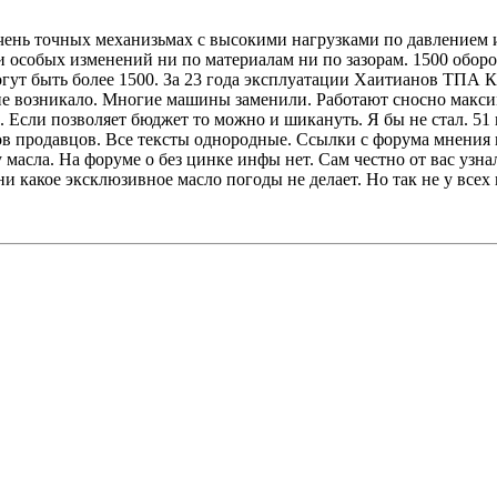
очень точных механизьмах с высокими нагрузками по давлением 
ли особых изменений ни по материалам ни по зазорам. 1500 обор
огут быть более 1500. За 23 года эксплуатации Хаитианов ТПА 
е возникало. Многие машины заменили. Работают сносно максим
Если позволяет бюджет то можно и шикануть. Я бы не стал. 51 
 продавцов. Все тексты однородные. Ссылки с форума мнения кол
масла. На форуме о без цинке инфы нет. Сам честно от вас узна
 ни какое эксклюзивное масло погоды не делает. Но так не у все