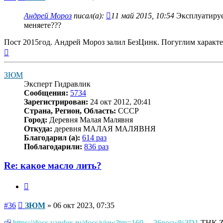
Андрей Мороз
писал(а):
11 май 2015, 10:54
Эксплуатируем
меняете???
Пост 2015год. Андрей Мороз залил БезЦинк. Погуглим характе
Вернуться
к
началу
ЗЮМ
Эксперт Гидравлик
Сообщения:
5734
Зарегистрирован:
24 окт 2012, 20:41
Страна, Регион, Область:
СССР
Город:
Деревня Малая Малявня
Откуда:
деревня МАЛАЯ МАЛЯВНЯ
Благодарил (а):
614 раз
Поблагодарили:
836 раз
Re: какое масло лить?
Цитата
Сообщение
#36
ЗЮМ
»
06 окт 2023, 07:35
https://docs.yandex.ru/docs/view?tm=169 ... 26nosw%3D1
ТНК ZF