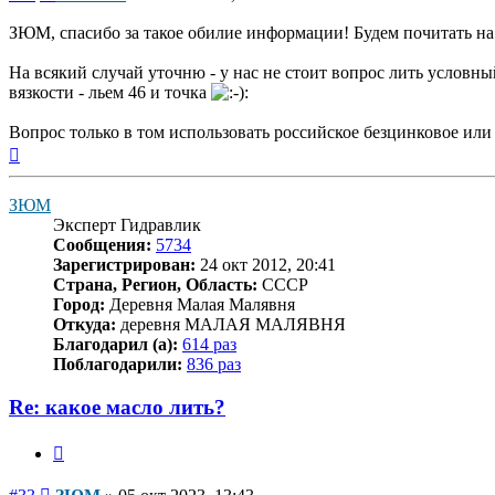
ЗЮМ, спасибо за такое обилие информации! Будем почитать на 
На всякий случай уточню - у нас не стоит вопрос лить условны
вязкости - льем 46 и точка
Вопрос только в том использовать российское безцинковое или
Вернуться
к
началу
ЗЮМ
Эксперт Гидравлик
Сообщения:
5734
Зарегистрирован:
24 окт 2012, 20:41
Страна, Регион, Область:
СССР
Город:
Деревня Малая Малявня
Откуда:
деревня МАЛАЯ МАЛЯВНЯ
Благодарил (а):
614 раз
Поблагодарили:
836 раз
Re: какое масло лить?
Цитата
Сообщение