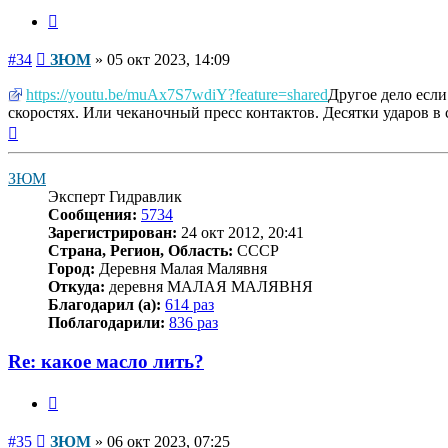
Цитата
Сообщение
#34
ЗЮМ
»
05 окт 2023, 14:09
https://youtu.be/muAx7S7wdiY?feature=shared
Другое дело есл
скоростях. Или чеканочный пресс контактов. Десятки ударов в с
Вернуться
к
началу
ЗЮМ
Эксперт Гидравлик
Сообщения:
5734
Зарегистрирован:
24 окт 2012, 20:41
Страна, Регион, Область:
СССР
Город:
Деревня Малая Малявня
Откуда:
деревня МАЛАЯ МАЛЯВНЯ
Благодарил (а):
614 раз
Поблагодарили:
836 раз
Re: какое масло лить?
Цитата
Сообщение
#35
ЗЮМ
»
06 окт 2023, 07:25