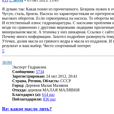
#33
ЗЮМ
»
05 окт 2023, 13:43
Я думаю так: Какая понял из прочитанного. Безцинк нужен в 
Чугун, сталь, бронза. Насосы по характеристикам не претерпе
высоких оборотов. Если сервопривод на насосы. То обороты м
И естественный износ гидроапаратуры. С насосами проблемм н
везде по сравнению с другими мировыми лидерами приличные. 
минеральном масле. А техника у них шикарная. Ссылки с сайтов
Почему много информации. Захотел подробнее развернуть тему 
Утечки, долив масла из грязного ведра и масла из поддонов. И
результат и ваш выбор. Чисто спортивный интерес
Вернуться
к
началу
ЗЮМ
Эксперт Гидравлик
Сообщения:
5734
Зарегистрирован:
24 окт 2012, 20:41
Страна, Регион, Область:
СССР
Город:
Деревня Малая Малявня
Откуда:
деревня МАЛАЯ МАЛЯВНЯ
Благодарил (а):
614 раз
Поблагодарили:
836 раз
Re: какое масло лить?