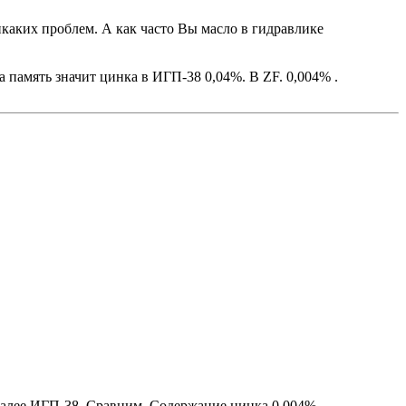
каких проблем. А как часто Вы масло в гидравлике
память значит цинка в ИГП-38 0,04%. В ZF. 0,004% .
 Далее ИГП-38. Сравним. Содержание цинка 0.004%