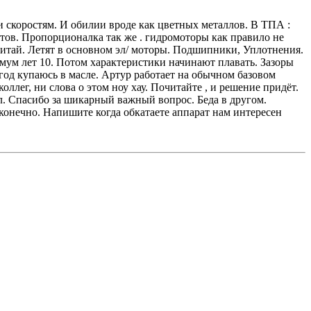
и скоростям. И обилии вроде как цветных металлов. В ТПА :
отов. Пропорционалка так же . гидромоторы как правило не
Китай. Летят в основном эл/ моторы. Подшипники, Уплотнения.
ум лет 10. Потом характеристики начинают плавать. Зазоры
год купаюсь в масле. Артур работает на обычном базовом
лег, ни слова о этом ноу хау. Почитайте , и решение придёт.
л. Спасибо за шикарный важный вопрос. Беда в другом.
х конечно. Напишите когда обкатаете аппарат нам интересен