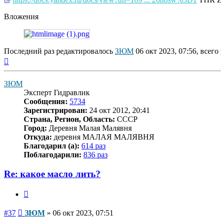
Вложения
Последний раз редактировалось
ЗЮМ
06 окт 2023, 07:56, всего
Вернуться
к
началу
ЗЮМ
Эксперт Гидравлик
Сообщения:
5734
Зарегистрирован:
24 окт 2012, 20:41
Страна, Регион, Область:
СССР
Город:
Деревня Малая Малявня
Откуда:
деревня МАЛАЯ МАЛЯВНЯ
Благодарил (а):
614 раз
Поблагодарили:
836 раз
Re: какое масло лить?
Цитата
Сообщение
#37
ЗЮМ
»
06 окт 2023, 07:51