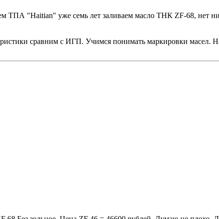
 ТПА "Haitian" уже семь лет заливаем масло ТНК ZF-68, нет ни
ристики сравним с ИГП. Учимся понимать маркировки масел. На 
 68 Без зольное. Цена ZF 46 = 46600 рублей. Думаю не плохо.