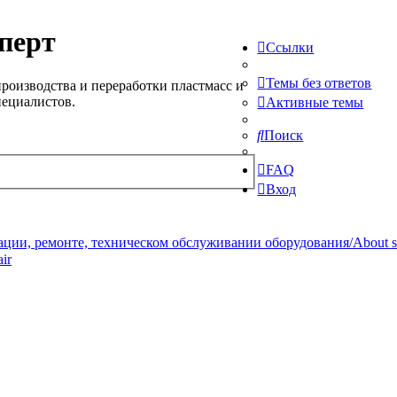
перт
Ссылки
Темы без ответов
роизводства и переработки пластмасс и
пециалистов.
Активные темы
Поиск
FAQ
Вход
ции, ремонте, техническом обслуживании оборудования/About serv
ir