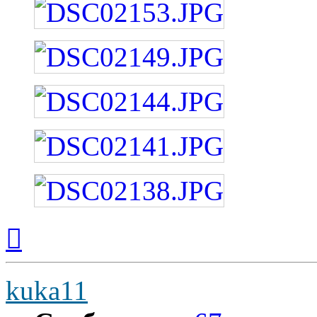
Вернуться
к
началу
kuka11