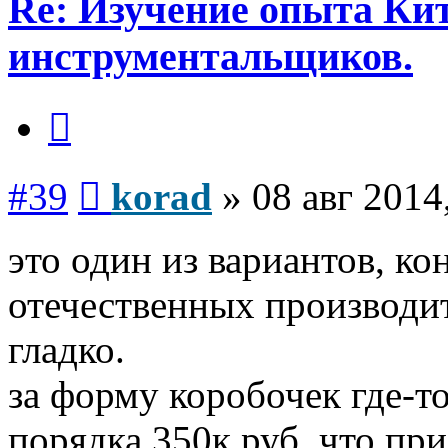
Re: Изучение опыта Ки
инструментальщиков.
Цитата
Сообщение
#39
korad
»
08 авг 2014
это один из вариантов, к
отечественных производите
гладко.
за форму коробочек где-т
порядка 350к руб, что пр