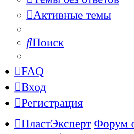
Активные темы
Поиск
FAQ
Вход
Регистрация
ПластЭксперт
Форум 