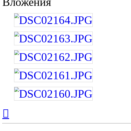
Вложения
Вернуться
к
началу