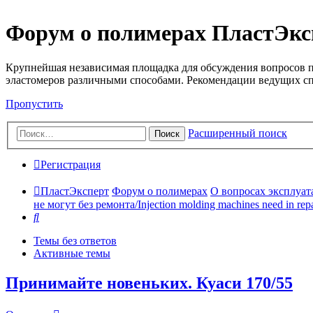
Форум о полимерах ПластЭкс
Крупнейшая независимая площадка для обсуждения вопросов п
эластомеров различными способами. Рекомендации ведущих с
Пропустить
Расширенный поиск
Поиск
Регистрация
ПластЭксперт
Форум о полимерах
О вопросах эксплуата
не могут без ремонта/Injection molding machines need in repa
Поиск
Темы без ответов
Активные темы
Принимайте новеньких. Куаси 170/55