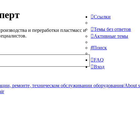
перт
Ссылки
Темы без ответов
роизводства и переработки пластмасс и
пециалистов.
Активные темы
Поиск
FAQ
Вход
ции, ремонте, техническом обслуживании оборудования/About serv
ir