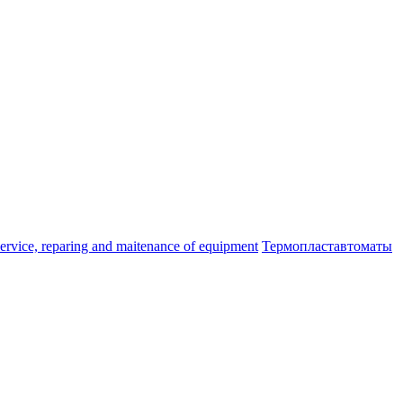
ice, reparing and maitenance of equipment
Термопластавтоматы