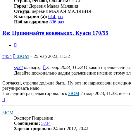
Страна, Регион, Область:
СССР
Город:
Деревня Малая Малявня
Откуда:
деревня МАЛАЯ МАЛЯВНЯ
Благодарил (а):
614 раз
Поблагодарили:
836 раз
Re: Принимайте новеньких. Куаси 170/55
Цитата
Сообщение
#454
ЗЮМ
»
25 мар 2023, 11:32
sp34
писал(а):
25 мар 2023, 11:23
О какой стрелке сейчас
Давайте досконально дадим разъяснение именно этому эле
Согласен, стрелка должна быть. Ну вот не нарисовали немецки
регулировать надо.
Последний раз редактировалось
ЗЮМ
25 мар 2023, 11:38, всего
Вернуться
к
началу
ЗЮМ
Эксперт Гидравлик
Сообщения:
5734
Зарегистрирован:
24 окт 2012, 20:41