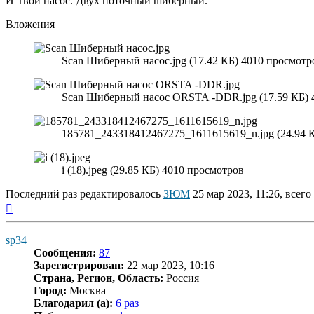
И Твой насос. Двух поточный шиберный.
Вложения
Scan Шиберный насос.jpg (17.42 КБ) 4010 просмотр
Scan Шиберный насос ORSTA -DDR.jpg (17.59 КБ) 
185781_243318412467275_1611615619_n.jpg (24.94 
i (18).jpeg (29.85 КБ) 4010 просмотров
Последний раз редактировалось
ЗЮМ
25 мар 2023, 11:26, всего
Вернуться
к
началу
sp34
Сообщения:
87
Зарегистрирован:
22 мар 2023, 10:16
Страна, Регион, Область:
Россия
Город:
Москва
Благодарил (а):
6 раз