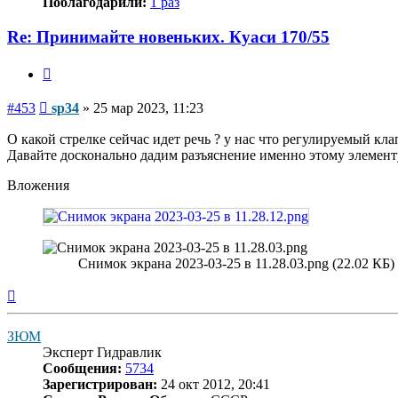
Поблагодарили:
1 раз
Re: Принимайте новеньких. Куаси 170/55
Цитата
Сообщение
#453
sp34
»
25 мар 2023, 11:23
О какой стрелке сейчас идет речь ? у нас что регулируемый кла
Давайте досконально дадим разъяснение именно этому элементу
Вложения
Снимок экрана 2023-03-25 в 11.28.03.png (22.02 КБ
Вернуться
к
началу
ЗЮМ
Эксперт Гидравлик
Сообщения:
5734
Зарегистрирован:
24 окт 2012, 20:41