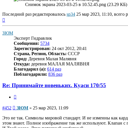
Снимок экрана 2023-03-25 в 10.52.45.png (23.29 КБ
Последний раз редактировалось
sp34
25 мар 2023, 11:10, всего 
Вернуться
к
началу
ЗЮМ
Эксперт Гидравлик
Сообщения:
5734
Зарегистрирован:
24 окт 2012, 20:41
Страна, Регион, Область:
СССР
Город:
Деревня Малая Малявня
Откуда:
деревня МАЛАЯ МАЛЯВНЯ
Благодарил (а):
614 раз
Поблагодарили:
836 раз
Re: Принимайте новеньких. Куаси 170/55
Цитата
Сообщение
#452
ЗЮМ
»
25 мар 2023, 11:09
Это не так. Символы мировой стандарт. И не изменны как кард
этом знают. Полное изображение так же используют. Клапан с