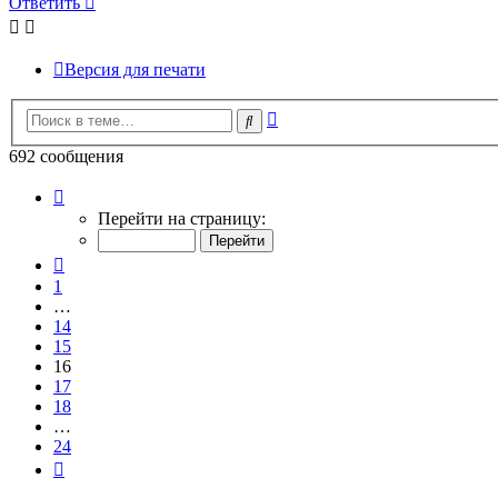
Ответить
Версия для печати
Расширенный
Поиск
поиск
692 сообщения
Страница
16
Перейти на страницу:
из
24
Пред.
1
…
14
15
16
17
18
…
24
След.