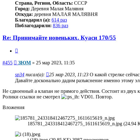
Страна, Регион, Область:
СССР
Город:
Деревня Малая Малявня
Откуда:
деревня МАЛАЯ МАЛЯВНЯ
Благодарил (а):
614 раз
Поблагодарили:
836 раз
Re: Принимайте новеньких. Куаси 170/55
Цитата
Сообщение
#455
ЗЮМ
»
25 мар 2023, 11:35
sp34
писал(а):
25 мар 2023, 11:23
О какой стрелке сейчас
Давайте досконально дадим разъяснение именно этому эле
Не сдвоенный а клапан не прямого действия. Состоит из двух 
Ролики ссылки не смотрел
VD01. Повтор.
Вложения
185781_243318412467275_1611615619_n.jpg (24.94 
i (18).jpeg (29.85 КБ) 3987 просмотров