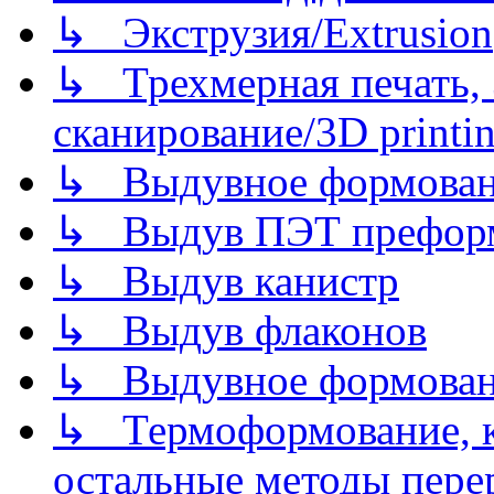
↳ Экструзия/Extrusion
↳ Трехмерная печать,
сканирование/3D printin
↳ Выдувное формован
↳ Выдув ПЭТ префор
↳ Выдув канистр
↳ Выдув флаконов
↳ Выдувное формован
↳ Термоформование, ка
остальные методы пере