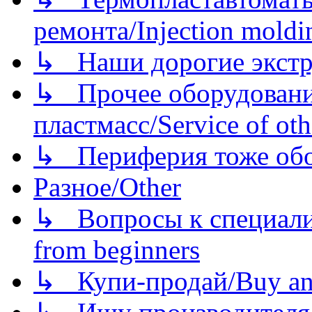
ремонта/Injection moldin
↳ Наши дорогие экстру
↳ Прочее оборудовани
пластмасс/Service of oth
↳ Периферия тоже обору
Разное/Other
↳ Вопросы к специали
from beginners
↳ Купи-продай/Buy and