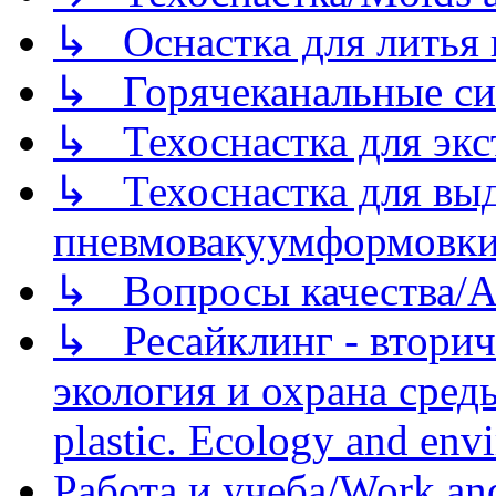
↳ Оснастка для литья 
↳ Горячеканальные си
↳ Техоснастка для экс
↳ Техоснастка для вы
пневмовакуумформовк
↳ Вопросы качества/Abo
↳ Ресайклинг - вторич
экология и охрана среды/
plastic. Ecology and env
Работа и учеба/Work an