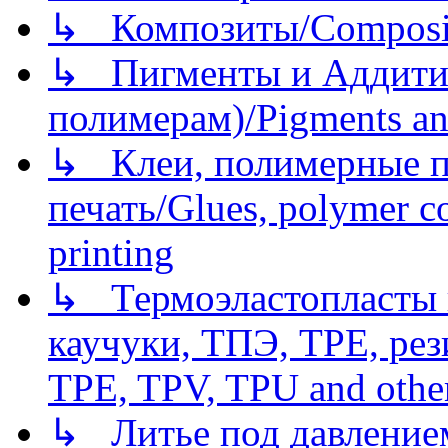
↳ Композиты/Сomposite
↳ Пигменты и Аддитив
полимерам)/Pigments an
↳ Клеи, полимерные по
печать/Glues, polymer co
printing
↳ Термоэластопласты и
каучуки, ТПЭ, TPE, рез
TPE, TPV, TPU and other
↳ Литье под давлением/