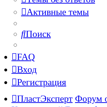
Активные темы
Поиск
FAQ
Вход
Регистрация
ПластЭксперт
Форум 