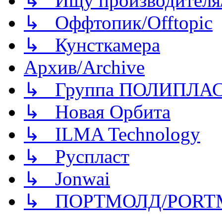
↳ Ищу производителя/
↳ Оффтопик/Offtopic
↳ Кунсткамера
Архив/Archive
↳ Группа ПОЛИПЛА
↳ Новая Орбита
↳ ILMA Technology
↳ Руспласт
↳ Jonwai
↳ ПОРТМОЛД/PORT