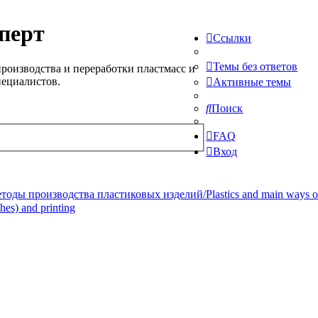
перт
Ссылки
Темы без ответов
роизводства и переработки пластмасс и
пециалистов.
Активные темы
Поиск
FAQ
Вход
ды производства пластиковых изделий/Plastics and main ways of pr
hes) and printing