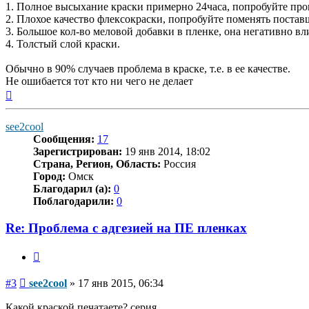
1. Полное высыхание краски примерно 24часа, попробуйте прове
2. Плохое качество флексокраски, попробуйте поменять постав
3. Большое кол-во меловой добавки в пленке, она негативно вли
4. Толстый слой краски.
Обычно в 90% случаев проблема в краске, т.е. в ее качестве.
Не ошибается тот кто ни чего не делает
Вернуться
к
началу
see2cool
Сообщения:
17
Зарегистрирован:
19 янв 2014, 18:02
Страна, Регион, Область:
Россия
Город:
Омск
Благодарил (а):
0
Поблагодарили:
0
Re: Проблема с адгезией на ПЕ пленках
Цитата
Сообщение
#3
see2cool
»
17 янв 2015, 06:34
Какой краской печатаете? серия