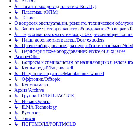
↳ YUDO
↳ Тимити молдс энд плэстикс Ко ЛТД
↳ Пластмаш (ФПМ)
↳ Tahara
О вопросах эксплуатации, ремонте, техническом обслужива
↳ Запасные части для вашего оборудования/Spare parts fo
↳ Термопластавтоматы не могут без ремонта/Injection mold
↳ Наши дорогие экструдеры/Dear extruders
↳ Прочее оборудование для переработки пластмасс/Service o
↳ Периферия тоже оборудование/Service of auxiliaries
Разное/Other
↳ Вопросы к специалистам от начинающих/Questions fro
↳ Купи-продай/Buy and sell
↳ Ищу производителя/Manufacturer wanted
↳ Оффтопик/Offtopic
↳ Кунсткамера
Архив/Archive
↳ Группа ПОЛИПЛАСТИК
↳ Новая Орбита
↳ ILMA Technology
↳ Руспласт
↳ Jonwai
↳ ПОРТМОЛД/PORTMOLD