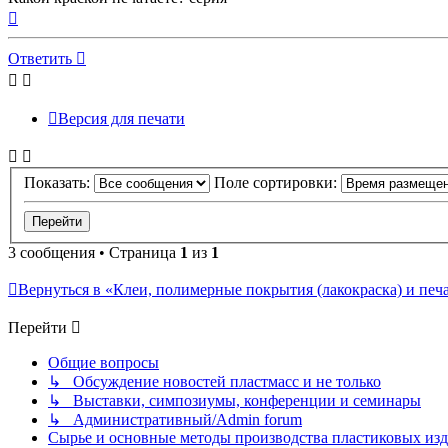
Вернуться
к
началу
Ответить
Версия для печати
Показать:
Поле сортировки:
3 сообщения • Страница
1
из
1
Вернуться в «Клеи, полимерные покрытия (лакокраска) и печать/
Перейти
Общие вопросы
↳ Обсуждение новостей пластмасс и не только
↳ Выставки, симпозиумы, конференции и семинары
↳ Административный/Admin forum
Сырье и основные методы производства пластиковых изделий/