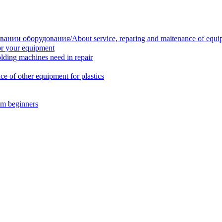
нии оборудования/About service, reparing and maitenance of equi
r your equipment
ing machines need in repair
f other equipment for plastics
m beginners