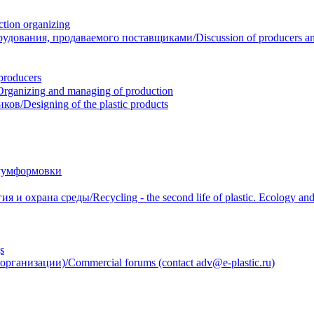
ion organizing
вания, продаваемого поставщиками/Discussion of producers and r
roducers
anizing and managing of production
/Designing of the plastic products
уумформовки
 охрана среды/Recycling - the second life of plastic. Ecology and 
s
анизации)/Commercial forums (contact adv@e-plastic.ru)