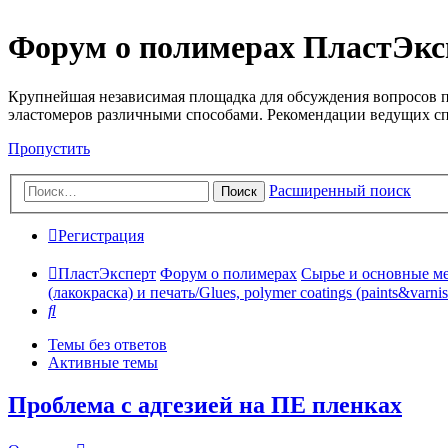
Форум о полимерах ПластЭкс
Крупнейшая независимая площадка для обсуждения вопросов п
эластомеров различными способами. Рекомендации ведущих с
Пропустить
Расширенный поиск
Поиск
Регистрация
ПластЭксперт
Форум о полимерах
Сырье и основные мето
(лакокраска) и печать/Glues, polymer coatings (paints&varnis
Поиск
Темы без ответов
Активные темы
Проблема с адгезией на ПЕ пленках