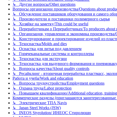
↳ Другие вопросы/Other questions
Вопросы организации производства/Questions about product
↳ Обсуждение поставщиков оборудования и самого оборудо
↳ Производители и поставщики полимерного сырья
↳ Хозяйке на заметку/This could be useful
↳ Переработчикам о Переработчиках/To producers about p
↳ Организация, управление и экономика производства/Org
↳ Конструирование и проектирование изделий из пластиков
↳ Техоснастка/Molds and dies
↳ Оснастка для литья под давлением
↳ Горячеканальные системы и контроллеры
↳ Техоснастка для экструзии
↳ Техоснастка для выдувного формования и пневмовак
↳ Вопросы качества/About quality controls
↳ Ресайклинг - вторичная переработка пластмасс, экология и
Работа и учеба/Work and education
↳ Вопросы трудоустройства/Employment questions
↳ Охрана труда/Labor protection
↳ Повышаем квалификацию/Additional education, training
Коммерческие разделы (приглашаются заинтересованные орг
↳ Электрические ТПА Navis
↳ Japan Steel Works (JSW)
↳ INEOS Styrolution/ ИНЕОС Стиролюшн