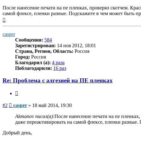
После нанесение печати на пе пленках, проверял скотчем. Крас
самой флексе, пленки разные. Подскажите в чем может быть пр
Вернуться
к
началу
casper
Сообщения:
584
Зарегистрирован:
14 ноя 2012, 18:01
Страна, Регион, Область:
Россия
Город:
Россия
Благодарил (а):
4 раза
Поблагодарили:
16 раз
Re: Проблема с адгезией на ПЕ пленках
Цитата
Сообщение
#2
casper
»
18 май 2014, 19:30
Akmanov писал(а):
После нанесение печати на пе пленках,
даже переактивировать на самой флексе, пленки разные. 
Добрый день,