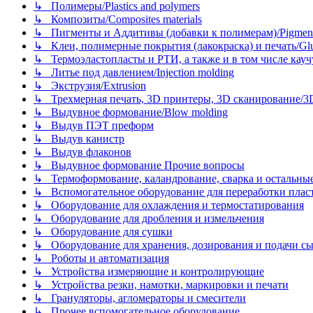
↳ Полимеры/Plastics and polymers
↳ Композиты/Сomposites materials
↳ Пигменты и Аддитивы (добавки к полимерам)/Pigments
↳ Клеи, полимерные покрытия (лакокраска) и печать/Glues, 
↳ Термоэластопласты и РТИ, а также и в том числе каучук
↳ Литье под давлением/Injection molding
↳ Экструзия/Extrusion
↳ Трехмерная печать, 3D принтеры, 3D сканирование/3D pr
↳ Выдувное формование/Blow molding
↳ Выдув ПЭТ преформ
↳ Выдув канистр
↳ Выдув флаконов
↳ Выдувное формование Прочие вопросы
↳ Термоформование, каландрование, сварка и остальные ме
↳ Вспомогательное оборудование для переработки пластмасс
↳ Оборудование для охлаждения и термостатирования
↳ Оборудование для дробления и измельчения
↳ Оборудование для сушки
↳ Оборудование для хранения, дозирования и подачи сы
↳ Роботы и автоматизация
↳ Устройства измеряющие и контролирующие
↳ Устройства резки, намотки, маркировки и печати
↳ Грануляторы, агломераторы и смесители
↳ Прочее вспомогательное оборудование