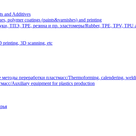
 and Additives
polymer coatings (paints&varnishes) and printing
и, ТПЭ, TPE, резина и пр. эластомеры/Rubber, TPE, TPV, TPU an
inting, 3D scanning, etc
тоды переработки пластмасс/Thermoforming, calendering, welding
/Auxiliary equipment for plastics production
рья