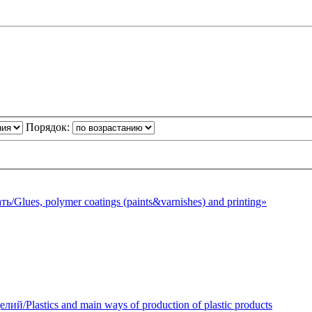
Порядок:
Glues, polymer coatings (paints&varnishes) and printing»
Plastics and main ways of production of plastic products