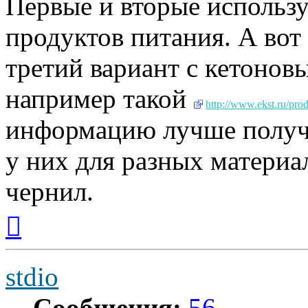
Первые и вторые использ
продуктов питания. А вот
третий вариант с кетоно
например такой
http://www.ekst.ru/pro
информацию лучше получи
у них для разных материа
чернил.
Вернуться
к
началу
stdio
Сообщения:
56