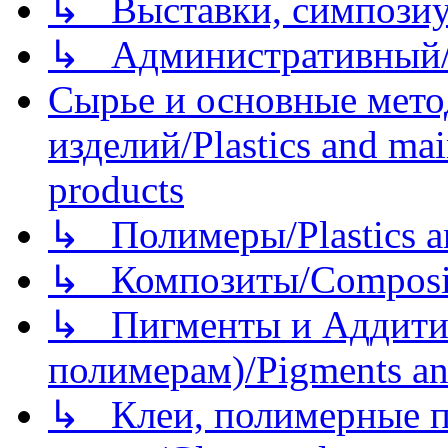
↳ Выставки, симпозиу
↳ Административный/
Сырье и основные мето
изделий/Plastics and mai
products
↳ Полимеры/Plastics a
↳ Композиты/Сomposite
↳ Пигменты и Аддитив
полимерам)/Pigments an
↳ Клеи, полимерные по