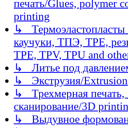
печать/Glues, polymer co
printing
↳ Термоэластопласты и
каучуки, ТПЭ, TPE, рез
TPE, TPV, TPU and other
↳ Литье под давлением/
↳ Экструзия/Extrusion
↳ Трехмерная печать,
сканирование/3D printin
↳ Выдувное формован