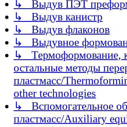
↳ Выдув ПЭТ префор
↳ Выдув канистр
↳ Выдув флаконов
↳ Выдувное формован
↳ Термоформование, ка
остальные методы пере
пластмасс/Thermoforming
other technologies
↳ Вспомогательное об
пластмасс/Auxiliary equi