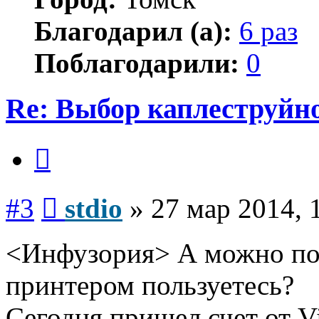
Благодарил (а):
6 раз
Поблагодарили:
0
Re: Выбор каплеструйн
Цитата
Сообщение
#3
stdio
»
27 мар 2014, 
<Инфузория> А можно пои
принтером пользуетесь?
Сегодня пришел счет от Vi