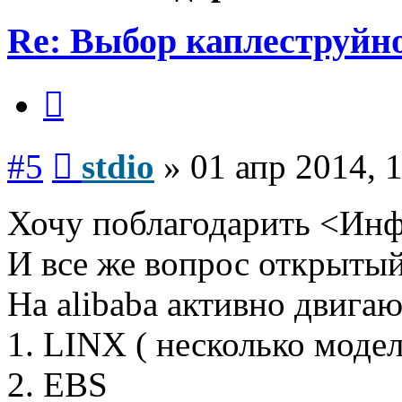
Re: Выбор каплеструйн
Цитата
Сообщение
#5
stdio
»
01 апр 2014, 
Хочу поблагодарить <Инф
И все же вопрос открыты
На alibaba активно двига
1. LINX ( несколько моде
2. EBS