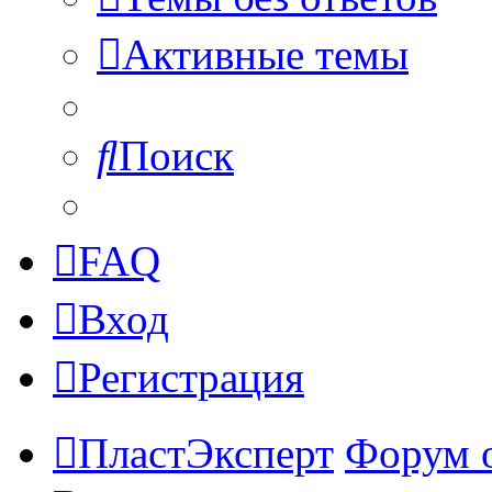
Активные темы
Поиск
FAQ
Вход
Регистрация
ПластЭксперт
Форум 