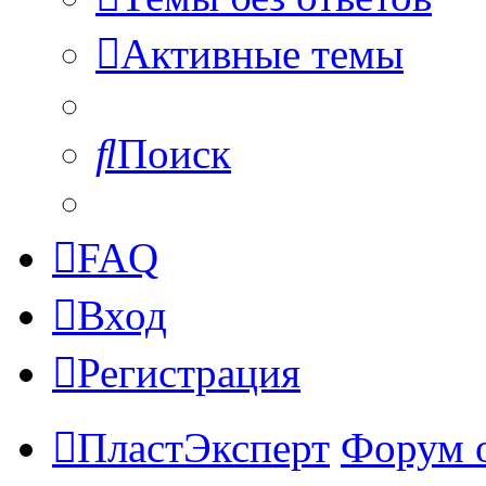
Активные темы
Поиск
FAQ
Вход
Регистрация
ПластЭксперт
Форум 